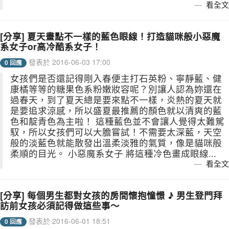
看全文
[分享] 夏天畫點不一樣的藍色眼線！打造貓咪般小惡魔
系女子or高冷酷系女子！
發表於 2016-06-03 17:00
0 回應
女孩們是否還記得剛入春便主打石英粉、寧靜藍、健
康橘等等的糖果色系粉嫩妝容呢？別讓人認為妳還在
過春天，到了夏天總是要來點不一樣，炎熱的夏天就
是要追求涼感，所以盛夏最推薦的顏色就以清爽的藍
色和靛青色為主啦！ 這種藍色並不會讓人覺得太難駕
馭，所以女孩們可以大膽嘗試！不需要太深藍，天空
般的淡藍色就能散發出溫柔淡雅的氣質，像是貓咪般
柔順的目光。 小惡魔系女子 將這種冷色畫成眼線...
看全文
[分享] 每個男生都對女孩的房間懷抱憧憬 ♪ 男生登門拜
訪前女孩必須記得做這些事～
發表於 2016-06-01 18:51
0 回應