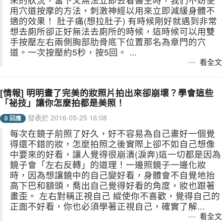
用穴道按摩的方法，刺激神經以用來立即減緩身體不
適的效果！ 肚子痛(想拉肚子) 有時候剛好就遇到非常
想去廁所卻正好無法去廁所的時候，這時候可以用雙
手按壓左右兩側胸部肋骨底下位置那名為章門的穴
道。一次按壓約5秒，按5回。 ...
看全文
[情報] 明明畫了完美的妝照片拍出來卻崩壞？學會這些
「祕技」讓你怎麼拍都是美照！
發表於 2016-05-25 16:08
0 回應
每次在鏡子前照了好久，好不容易為自己畫好一個覺
得還不錯的妝，怎麼拍照之後實際上卻不如自己想像
中要來的好看，讓人覺得很崩潰(淚奔)這一切都是因為
鏡子會「左右反轉」的道理！一邊照鏡子一邊化妝
時，因為想讓鏡中的自己變好看，身體會不自覺地抬
高下巴和額頭，喬出自己覺得好看的角度，妝也跟著
畫歪。 左右對稱正視自己 縱使你不喜歡，覺得自己的
正面不好看，你也必須學著正視自己，確實了解...
看全文