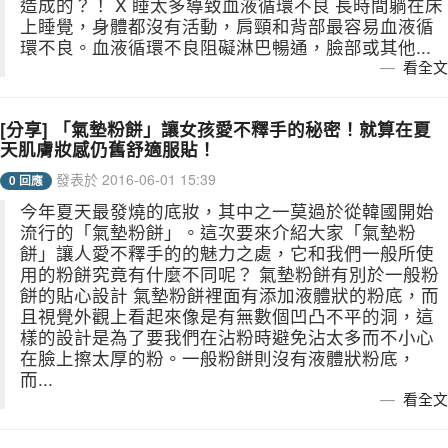
造成的？！ X 睡太多導致血液循環不良 長時間躺在床
上睡覺，身體都沒有活動，肩頸和背部最容易血液循
環不良。血液循環不良阻礙淋巴暢通，臉部或其他...
看全文
[分享] 「氣墊粉餅」讓女孩愛不釋手的秘密！就算在夏
天肌膚妝感仍舊舒適服貼！
發表於 2016-06-01 15:39
0 回應
今年夏天最發燒的底妝，其中之一莫過於從韓國開始
流行的「氣墊粉餅」。這次要來介紹大家「氣墊粉
餅」讓人愛不釋手的的魅力之處，它和我們一般所使
用的粉餅究竟有什麼不同呢？ 氣墊粉餅有別於一般粉
餅的貼心設計 氣墊粉餅裡面有添加液體狀的粉底，而
且視覺外觀上看起來像是有無數個凹凸不平的洞，這
樣的設計是為了要我們在沾粉時避免沾太多而不小心
在臉上擦太厚的粉。一般粉餅則沒有液體狀粉底，
而...
看全文