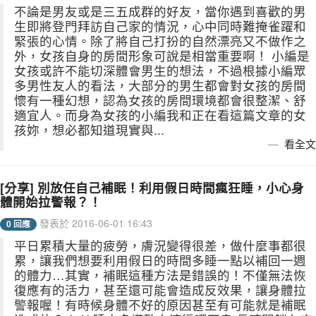
不論是男友或是三五成群的好友，當你遇到喜歡的男
生即將登門拜訪自己家的情況，心中同時難掩雀躍和
緊張的心情。除了將自己打扮的自然漂亮又不做作之
外，女孩自身的房間形象可說是相當重要啊！ 小編是
女孩或許不能切深體會男生的想法，不過根據小編眾
多男性友人的看法，大部分的男生都會對女孩的房間
懷有一種幻想，認為女孩的房間環境都會很整潔、舒
適宜人。而身為女孩的小編我和正在看這篇文章的女
孩妳，想必都知道現實與...
看全文
[分享] 別放任自己補眠！利用假日時間瘋狂睡，小心身
體開始拉警報？！
發表於 2016-06-01 16:43
0 回應
平日累積大量的疲勞，膚況變得很差，做什麼事都很
累，讓我們想要利用假日的時間多睡一點以補回一週
的體力…其實，補眠這種方法是錯誤的！不僅無法恢
復應有的活力，甚至還可能會造成反效果，讓身體拉
警報喔！有時候身體不好的原因甚至有可能就是補眠