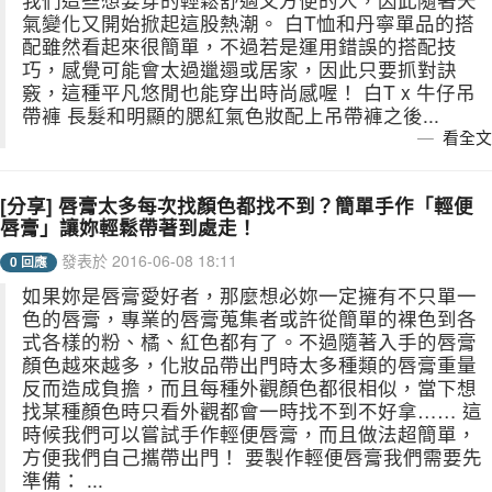
氣變化又開始掀起這股熱潮。 白T恤和丹寧單品的搭
配雖然看起來很簡單，不過若是運用錯誤的搭配技
巧，感覺可能會太過邋遢或居家，因此只要抓對訣
竅，這種平凡悠閒也能穿出時尚感喔！ 白T x 牛仔吊
帶褲 長髮和明顯的腮紅氣色妝配上吊帶褲之後...
看全文
[分享] 唇膏太多每次找顏色都找不到？簡單手作「輕便
唇膏」讓妳輕鬆帶著到處走！
發表於 2016-06-08 18:11
0 回應
如果妳是唇膏愛好者，那麼想必妳一定擁有不只單一
色的唇膏，專業的唇膏蒐集者或許從簡單的裸色到各
式各樣的粉、橘、紅色都有了。不過隨著入手的唇膏
顏色越來越多，化妝品帶出門時太多種類的唇膏重量
反而造成負擔，而且每種外觀顏色都很相似，當下想
找某種顏色時只看外觀都會一時找不到不好拿…… 這
時候我們可以嘗試手作輕便唇膏，而且做法超簡單，
方便我們自己攜帶出門！ 要製作輕便唇膏我們需要先
準備： ...