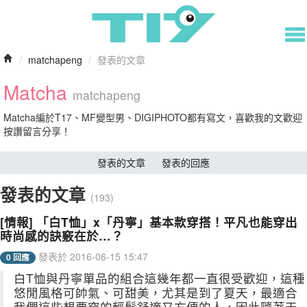
/
matchapeng
/
發表的文章
Matcha
matchapeng
Matcha編於T17、MF變型男、DIGIPHOTO都有寫文，喜歡我的文歡迎
按讚留言分享！
發表的文章
發表的回應
發表的文章
(193)
[情報] 「白T恤」x「丹寧」基本款穿搭！平凡也能穿出
時尚感的訣竅在於…？
發表於 2016-06-15 15:47
0 回應
白T恤與丹寧單品的組合這幾年都一直很受歡迎，這種
悠閒風格可帥氣、可甜美，尤其是到了夏天，最適合
我們這些想要穿的輕鬆舒適又方便的人，因此隨著天