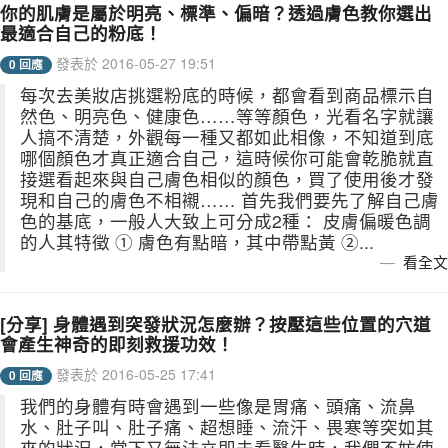
你的肌膚是屬於明亮、標準、偏暗？透過膚色教你選出
最適合自己的粉底！
發表於 2016-05-27 19:51
0 回應
每次去美妝店挑選粉底的時候，都會看到商品標示自
然色、明亮色、健康色……等等顏色，光看名字就讓
人搞不清楚，外觀每一種又都如此相像，不知道到底
哪個顏色才真正適合自己，這時候你可能會乾脆就直
接選看起來與自己膚色相似的顏色，買了使用後才發
現和自己的膚色不相襯…… 首先我們要先了解自己膚
色的基底，一般人大致上可分成2種： 皮膚偏暖色調
的人其特徵 ① 膚色有點暗，其中帶點黃 ②...
看全文
[分享] 身體遇到突發狀況怎麼辦？按壓這些位置的穴道
會產生神奇的即刻救援功效！
發表於 2016-05-25 17:41
0 回應
我們的身體有時會遇到一些像是胃痛、頭痛、流鼻
水、肚子叫、肚子痛、超想睡、流汗、畏寒等突如其
來的狀況，當下又無法立即去看醫生時，我們不妨使