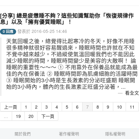
[分享] 總是疲憊睡不夠？這些知識幫助你「恢復規律作
息」以及「擁有優質睡眠」！
發表於 2016-05-25 14:46
0 回應
天氣回暖之後，總覺得比起寒冷的冬天，好像不用睡
很多精神就很好容易醒過來，睡眠時間也許就在不知
不覺中越來越少。不過縱使氣溫回暖我們也不能因此
減少睡眠的時間，睡眠時間變少是美容的大敵啊！ 論
睡眠的重要性～～～ ① 不用靠外在保養品就能成為最
佳的內在保養法 ② 睡眠時間即為肌膚細胞的活躍時間
③ 睡眠開始的3小時是生長激素的分泌旺盛期 睡眠開
始的3小時內，體內的生長激素正旺盛分泌著，...
看全文
上一頁
1
2
3
4
5
6
7
8
9
10
11
…
19
20
下一頁
關於我們
著作權聲明
隱私權聲明