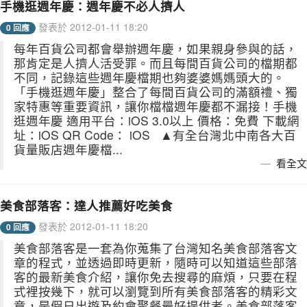
手機逛週年慶：週年慶不必人擠人
發表於 2012-01-11 18:20
0 回應
每年百貨公司都會舉辦週年慶，如果親身參與的話，
那肯定是人擠人活受罪。而且每間百貨公司的檔期都
不同，記錄這些週年慶檔期也夠婆婆媽媽頭大的。
「手機逛週年慶」整合了每間百貨公司的滿額禮、獨
家特惠等重要資訊，讓你檔檔週年慶都不漏接！手機
逛週年慶 適用平台：iOS 3.0以上 價格：免費 下載網
址：iOS QR Code： iOS ▲有全台灣北中南各大百
貨量販店週年慶檔...
看全文
美食部落客：達人推薦好吃美食
發表於 2012-01-11 18:20
0 回應
美食部落客是一套為你蒐集了台灣知名美食部落客文
章的程式，並透過即時更新，隨時可以知道這些部落
客的最新美食介紹，讓你免去搜尋的麻煩，只要在程
式裡按幾下，就可以瀏覽到所有美食部落客的精彩文
章，是假日出遊及約會聚餐最好提供者。美食部落客