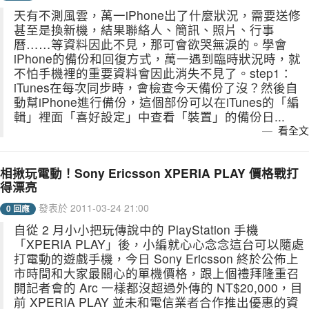
天有不測風雲，萬一iPhone出了什麼狀況，需要送修
甚至是換新機，結果聯絡人、簡訊、照片、行事
曆……等資料因此不見，那可會欲哭無淚的。學會
iPhone的備份和回復方式，萬一遇到臨時狀況時，就
不怕手機裡的重要資料會因此消失不見了。step1：
iTunes在每次同步時，會檢查今天備份了沒？然後自
動幫iPhone進行備份，這個部份可以在iTunes的「編
輯」裡面「喜好設定」中查看「裝置」的備份日...
看全文
相揪玩電動！Sony Ericsson XPERIA PLAY 價格戰打
得漂亮
發表於 2011-03-24 21:00
0 回應
自從 2 月小小把玩傳說中的 PlayStation 手機
「XPERIA PLAY」後，小編就心心念念這台可以隨處
打電動的遊戲手機，今日 Sony Ericsson 終於公佈上
市時間和大家最關心的單機價格，跟上個禮拜隆重召
開記者會的 Arc 一樣都沒超過外傳的 NT$20,000，目
前 XPERIA PLAY 並未和電信業者合作推出優惠的資