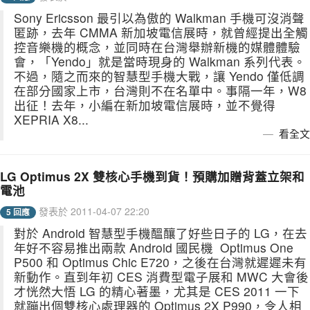
Sony Ericsson 最引以為傲的 Walkman 手機可沒消聲
匿跡，去年 CMMA 新加坡電信展時，就曾經提出全觸
控音樂機的概念，並同時在台灣舉辦新機的媒體體驗
會，「Yendo」就是當時現身的 Walkman 系列代表。
不過，隨之而來的智慧型手機大戰，讓 Yendo 僅低調
在部分國家上市，台灣則不在名單中。事隔一年，W8
出征！去年，小編在新加坡電信展時，並不覺得
XEPRIA X8...
看全文
LG Optimus 2X 雙核心手機到貨！預購加贈背蓋立架和
電池
發表於 2011-04-07 22:20
5 回應
對於 Android 智慧型手機醞釀了好些日子的 LG，在去
年好不容易推出兩款 Android 國民機 Optimus One
P500 和 Optimus Chic E720，之後在台灣就遲遲未有
新動作。直到年初 CES 消費型電子展和 MWC 大會後
才恍然大悟 LG 的精心著墨，尤其是 CES 2011 一下
就蹦出個雙核心處理器的 Optimus 2X P990，令人相