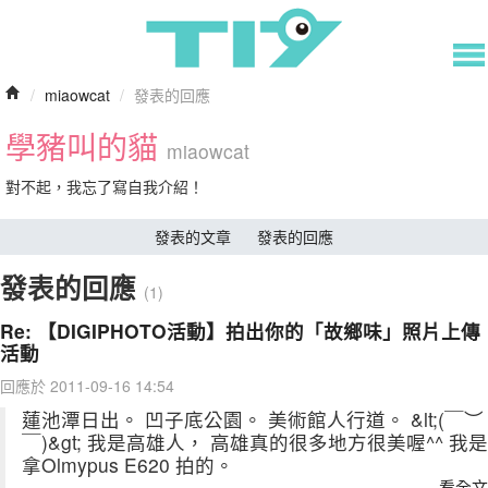
/
miaowcat
/
發表的回應
學豬叫的貓
miaowcat
對不起，我忘了寫自我介紹！
發表的文章
發表的回應
發表的回應
(1)
Re: 【DIGIPHOTO活動】拍出你的「故鄉味」照片上傳
活動
回應於 2011-09-16 14:54
蓮池潭日出。 凹子底公園。 美術館人行道。 &lt;(￣︶
￣)&gt; 我是高雄人， 高雄真的很多地方很美喔^^ 我是
拿Olmypus E620 拍的。
看全文