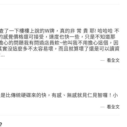
; 剛查了一下樓樓上說的W牌，真的非 常 貴 耶! 哈哈哈 不
牌的感覺價格還可接受，速度也快一些，只是不知道那
) 大大擔心的問題我有問過店員欸~他叫我不用擔心這個，因
其實沒這麼多不太容易壞，而且就算壞了還是可以讀資
..
看全文
還是比傳統硬碟來的快，有感、無感就見仁見智囉！小
看全文
?