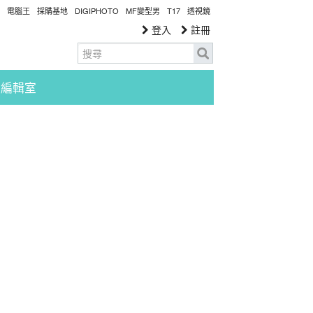
電腦王
採購基地
DIGIPHOTO
MF變型男
T17
透視鏡
登入
註冊
編輯室