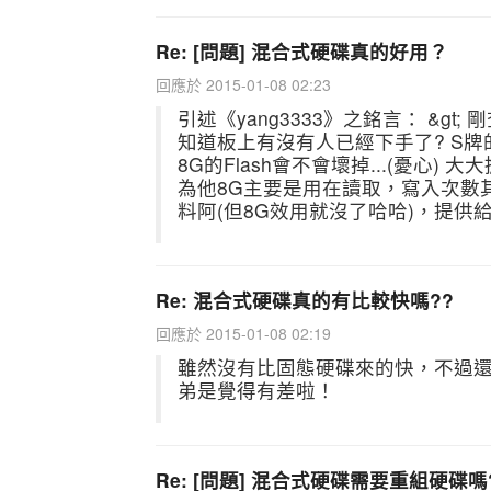
Re: [問題] 混合式硬碟真的好用？
回應於 2015-01-08 02:23
引述《yang3333》之銘言： &gt
知道板上有沒有人已經下手了? S
8G的Flash會不會壞掉...(憂心
為他8G主要是用在讀取，寫入次數
料阿(但8G效用就沒了哈哈)，提供給.
Re: 混合式硬碟真的有比較快嗎??
回應於 2015-01-08 02:19
雖然沒有比固態硬碟來的快，不過
弟是覺得有差啦！
Re: [問題] 混合式硬碟需要重組硬碟嗎