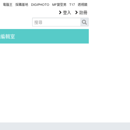
電腦王
採購基地
DIGIPHOTO
MF變型男
T17
透視鏡
登入
註冊
編輯室