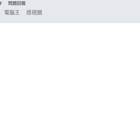
作
問題回報
電腦王
透視鏡