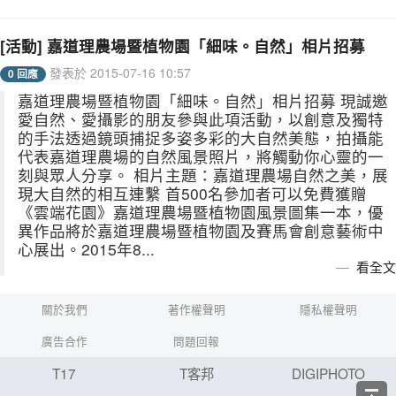
[活動] 嘉道理農場暨植物園「細味。自然」相片招募
發表於 2015-07-16 10:57
0 回應
嘉道理農場暨植物園「細味。自然」相片招募 現誠邀
愛自然、愛攝影的朋友參與此項活動，以創意及獨特
的手法透過鏡頭捕捉多姿多彩的大自然美態，拍攝能
代表嘉道理農場的自然風景照片，將觸動你心靈的一
刻與眾人分享。 相片主題：嘉道理農場自然之美，展
現大自然的相互連繫 首500名參加者可以免費獲贈
《雲端花園》嘉道理農場暨植物園風景圖集一本，優
異作品將於嘉道理農場暨植物園及賽馬會創意藝術中
心展出。2015年8...
看全文
關於我們
著作權聲明
隱私權聲明
廣告合作
問題回報
T17
T客邦
DIGIPHOTO