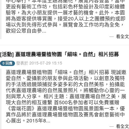
中心舉行。本年度主題為蘭花，展覽內容豐富，當中
更設有藝術工作坊，包括彩色杯墊設計及印度彩繪體
驗等，為大小朋友提供一展才藝的機會。此外，本園
將為遊客提供導賞團，接受20人以上之團體預約或即
場以先到先得形式參與。展覽會及工作坊均為全免，
歡迎公眾自由參...
看全文
[活動] 嘉道理農場暨植物園「細味。自然」相片招募
發表於 2015-07-29 15:15
0 回應
嘉道理農場暨植物園「細味。自然」相片招募 現誠邀
愛自然、愛攝影的朋友參與此項活動，以創意及獨特
的手法透過鏡頭捕捉多姿多彩的大自然美態，拍攝能
代表嘉道理農場的自然風景照片，將觸動你心靈的一
刻與眾人分享。 相片主題：嘉道理農場自然之美，展
現大自然的相互連繫 首500名參加者可以免費獲贈
《雲端花園》嘉道理農場暨植物園風景圖集一本，優
異作品將於嘉道理農場暨植物園及賽馬會創意藝術中
心展出。2015年8...
看全文