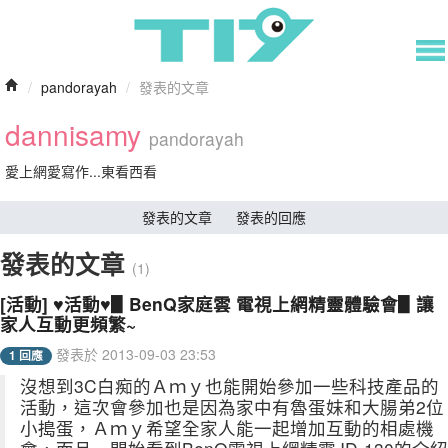
/
pandorayah
/
發表的文章
dannisamy
pandorayah
愛上網愛寫作...東看西看
發表的文章
發表的回應
發表的文章
(1)
[活動] ♥活動♥▋BenQ家庭雲 電視上網精靈體驗會▋讓
家人互動更頻繁~
發表於 2013-09-03 23:53
1 回應
沒想到3C白痴的Ａｍｙ也能開始參加一些科技產品的
活動，這次會參加也是因為家中有魯蛋妹和大腸弟2位
小搗蛋，Ａｍｙ希望全家人能一起增加互動的相處機