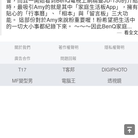
會，而且一開始看到BenQ電視上網精靈JD-130的介紹
時，最吸引Amy的就是其中「家庭生活板App」，擁有
貼心的「行事曆」、「相本」與「留言板」三大功
能。 這部份對於Amy來說粉重要喔！粉希望把生活中
的一切大小事都紀錄下來。 ～～～因此BenQ家庭...
看全文
關於我們
著作權聲明
隱私權聲明
廣告合作
問題回報
T17
T客邦
DIGIPHOTO
MF變型男
電腦王
透視鏡