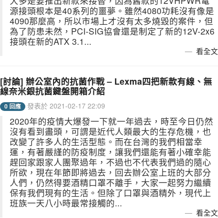
大多是要推出新款來接替，因為舊款的12VHPWR電
源接頭根本是40系列的噩夢。雖然4080功耗沒有像是
4090那麼高，所以市場上才沒有太多燒毀的案件，但
為了防患未然，PCI-SIG協會還是制定了新的12V-2x6
接頭在新的ATX 3.1...
看全文
[討論] 辦公室內的抗菌作戰 – Lexma四把新款有線、無
線奈米銀抗菌鍵盤開箱介紹
發表於 2021-02-17 22:09
0 回應
2020年的疫情大爆發一下就一年過去，時至今日仍然
沒有看到盡頭，可謂是近代人類最大的生存危機，也
改變了許多人的生活型態。而在台灣的我們相當幸
運，有著嚴謹的防疫制度，讓我們還能有著小確幸能
趕回家跟家人團聚過年，不過也不代表我們過的隨心
所欲，現在年節即將過去，回去辦公室上班的大部分
人們，仍然得要酒精口罩不離手，大家一起努力繼續
保有我們現有的生活。但除了口罩與酒精外，現代上
班族一天八小時最常接觸的...
看全文