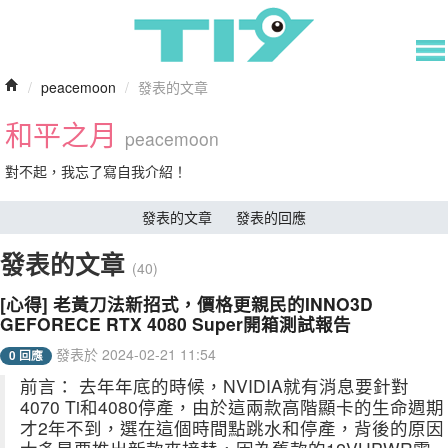
/
peacemoon
/
發表的文章
和平之月
peacemoon
對不起，我忘了寫自我介紹！
發表的文章
發表的回應
發表的文章
(40)
[心得] 老黃刀法新招式，價格更親民的INNO3D
GEFORECE RTX 4080 Super開箱測試報告
發表於 2024-02-21 11:54
0 回應
前言： 去年年底的時候，NVIDIA就有消息要針對
4070 Ti和4080停產，由於這兩款高階顯卡的生命週期
才2年不到，選在這個時間點跳水和停產，背後的原因