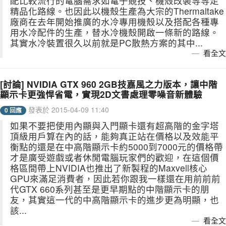
配比較流行的電腦需求如電子競技、機殼改裝等等走
精品化路線。也因此以機殼生產為大宗的Thermaltake
廠商在去年開始推廣的水冷專用機殼以及搭配各種專
用水冷配件的生產，替水冷機殼開啟一條新的路線。
其實水冷裝置很久以前就是PC散熱方案的其中...
看全文
[討論] NVIDIA GTX 960 2GB技嘉風之力版本，讓中階
顯示卡更強悍省電，實現2D文書處理零噪音新體驗
發表於 2015-04-09 11:40
0 回應
如果不要把使用內顯與入門顯卡還有超高階的金字塔
頂級用戶算在內的話，能夠真正站在價格以及效能平
衡點的還是在中高階顯示卡約5000到7000元的價格帶
才是廣受遊戲或者休閒電腦玩家們的歡迎，在這個價
格區間帶上NVIDIA也推出了新製程的Maxvell核心
GPU來滿足消費者，因此若你跟我一樣還在用前前前
代GTX 660系列甚至是更早期點的中階顯示卡的朋
友，其實這一代的中高階顯示卡的進步更為明顯，也
該...
看全文