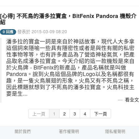
[心得] 不死鳥的潘多拉寶盒，BitFenix Pandora 機殼介
紹
發表於 2015-03-09 08:20
0 回應
潘多拉的寶盒一詞是來自於神話故事，現代人大多拿
這個詞來隱喻一些具有隱密性或者是與性有關的私密
性事物等等，也有許多產品為了營造神秘氣氛，把產
品取名成潘多拉寶盒。今天介紹的這一款機殼是來自
於火鳥牌 - BitFenix的新產品，產品名稱就是叫做
Pandora。說到火鳥這個品牌的Logo以及名稱都很有
趣，是一隻火鳥展翅的形象，火鳥又有不死鳥之稱，
因此標題就想到了不死鳥的潘多拉寶盒。火鳥科技主
要是生...
看全文
上一頁
1
2
3
4
下一頁
關於我們
著作權聲明
隱私權聲明