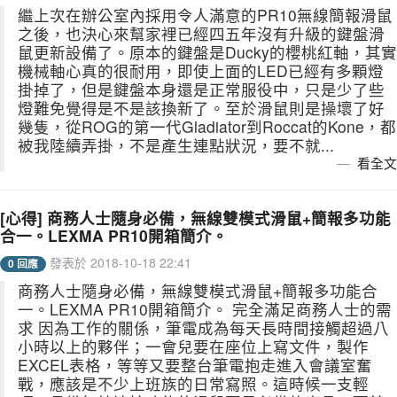
繼上次在辦公室內採用令人滿意的PR10無線簡報滑鼠
之後，也決心來幫家裡已經四五年沒有升級的鍵盤滑
鼠更新設備了。原本的鍵盤是Ducky的櫻桃紅軸，其實
機械軸心真的很耐用，即使上面的LED已經有多顆燈
掛掉了，但是鍵盤本身還是正常服役中，只是少了些
燈難免覺得是不是該換新了。至於滑鼠則是操壞了好
幾隻，從ROG的第一代Gladiator到Roccat的Kone，都
被我陸續弄掛，不是產生連點狀況，要不就...
看全文
[心得] 商務人士隨身必備，無線雙模式滑鼠+簡報多功能
合一。LEXMA PR10開箱簡介。
發表於 2018-10-18 22:41
0 回應
商務人士隨身必備，無線雙模式滑鼠+簡報多功能合
一。LEXMA PR10開箱簡介。 完全滿足商務人士的需
求 因為工作的關係，筆電成為每天長時間接觸超過八
小時以上的夥伴；一會兒要在座位上寫文件，製作
EXCEL表格，等等又要整台筆電抱走進入會議室奮
戰，應該是不少上班族的日常寫照。這時候一支輕