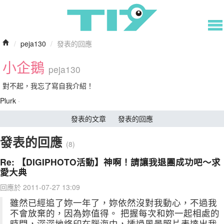
/
peja130
/
發表的回應
小企鵝
peja130
對不起，我忘了寫自我介紹！
Plurk
·
發表的文章
發表的回應
發表的回應
(8)
Re: 【DIGIPHOTO活動】神啊！請讓我退團成功吧～求
愛大典
回應於 2011-07-27 13:09
雖然已經追了妳一年了，妳依然沒對我動心，不過我
不會放棄的，因為妳值得。 把握每次和妳一起相處的
時間，深深地烙印在腦海中，透過風景照片表達出我