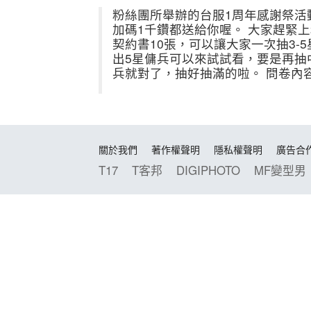
粉絲團所舉辦的台服1周年感謝祭活
加碼1千鑽都送給你喔。 大家趕緊上
契約書10張，可以讓大家一次抽3-
出5星傭兵可以來試試看，要是再抽
兵就對了，抽好抽滿的啦。 問卷內容
關於我們
著作權聲明
隱私權聲明
廣告合
T17
T客邦
DIGIPHOTO
MF變型男