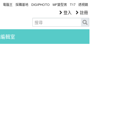
電腦王
採購基地
DIGIPHOTO
MF變型男
T17
透視鏡
登入
註冊
編輯室