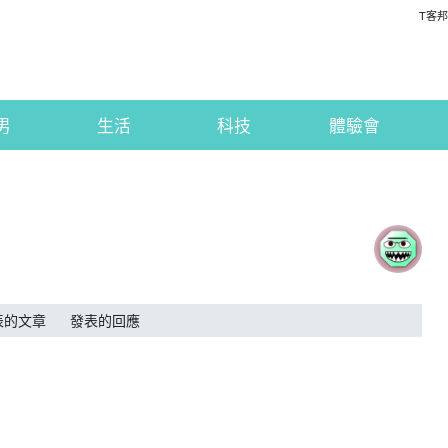
T客邦
男
生活
科技
體驗會
表的文章
發表的回應