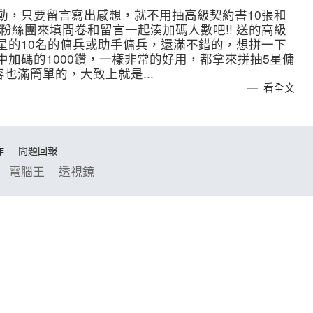
動，只要留言寫出感想，就不用抽高級契約書10張和
粉絲團來填問卷和留言一起湊加碼人數吧!! 送的高級
5星的10名的傭兵或助手傭兵，還滿不錯的，想拼一下
中加碼的1000鑽，一樣非常的好用，都拿來拼抽5星傭
也滿簡單的，大致上就是...
看全文
作
問題回報
電腦王
透視鏡