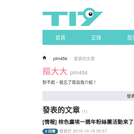
首頁
正妹
型
/
plm456
/
發表的文章
摳大大
plm456
對不起，我忘了寫自我介紹！
發
發表的文章
(1)
[情報] 棕色塵埃一週年粉絲團活動來了
發表於 2019-10-18 00:57
0 回應