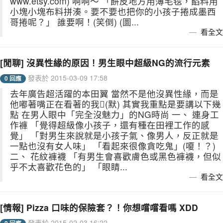
www.etsy.com) 啊啊～ 「餅皮地方用薄毛毯，餡料用
小塊小塊布料拼湊。要不要也把你的小孩子捲成墨西
哥捲呢？」 誰要啊！(笑倒) (圖...
看全文
[閒聊] 沒異性緣的原因！男生眼中超級NG的流行元素
發表於 2015-03-09 17:58
0 回應
去年廣告超活躍的本田翼 當然不是他沒異性緣，而是
他嘟著嘴正在看著的我(默) 其實我重點是要講以下幾
點 在男人眼中「完全沒魅力」的NG時尚 一、 連身工
作褲 「覺得超級像小孩子，還有種在田裡工作的感
覺」 「對男生來說就是小孩子氣、像男人，反正就是
一點也沒有女人味」 「看起來很像貪吃鬼」(嗄！？)
二、 花紋褲襪 「有男生會喜歡膚色或黑色褲襪，但似
乎不太喜歡花色的」 「眼睛...
看全文
[情報] Pizza 口味的保險套？！你想嚐嚐看嗎 XDD
發表於 2015-02-03 16:22