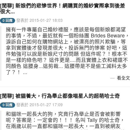
[閒聊] 新娘們的悲慘世界！網購買的婚紗實際拿到後差
很大...
發表於 2015-01-27 18:03
0 回應
擁有一件專屬自己婚紗禮服，應該是每個新娘都渴望
的事情，不過，最近就有一個粉絲團 Brides Beware，
淚訴自己如何在購物網站上，被漂亮的照片欺騙，等
拿到實體後才發現差很大，投訴無門的慘案 好吧，這
件勉強可以說是新娘尺寸的問題 但這件呢？！根本不
是一樣的綠色吧？ 這件更是....而且實體上衣和裙還不
同顏色 這腰身...這剪裁... 這腰帶是不是偷工減料太多
了？！ ...
看全文
[閒聊] 被貓養大，行為舉止都像喵星人的超萌哈士奇
發表於 2015-01-27 17:09
0 回應
和貓咪一起長大的狗，究竟行為舉止是否會被影響
呢？答案是：一定會的！！！ 名叫 Tally 的哈士奇，
在兩歲以前一直都和貓咪一起長大，一直到被網友