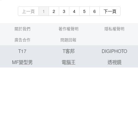
上一頁
1
2
3
4
5
6
下一頁
關於我們
著作權聲明
隱私權聲明
廣告合作
問題回報
T17
T客邦
DIGIPHOTO
MF變型男
電腦王
透視鏡