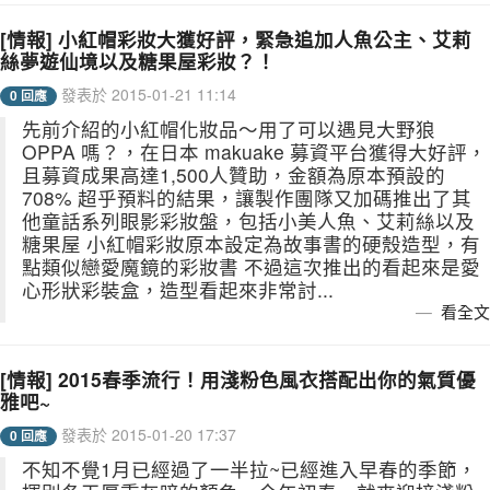
[情報] 小紅帽彩妝大獲好評，緊急追加人魚公主、艾莉
絲夢遊仙境以及糖果屋彩妝？！
發表於 2015-01-21 11:14
0 回應
先前介紹的小紅帽化妝品～用了可以遇見大野狼
OPPA 嗎？，在日本 makuake 募資平台獲得大好評，
且募資成果高達1,500人贊助，金額為原本預設的
708% 超乎預料的結果，讓製作團隊又加碼推出了其
他童話系列眼影彩妝盤，包括小美人魚、艾莉絲以及
糖果屋 小紅帽彩妝原本設定為故事書的硬殼造型，有
點類似戀愛魔鏡的彩妝書 不過這次推出的看起來是愛
心形狀彩裝盒，造型看起來非常討...
看全文
[情報] 2015春季流行！用淺粉色風衣搭配出你的氣質優
雅吧~
發表於 2015-01-20 17:37
0 回應
不知不覺1月已經過了一半拉~已經進入早春的季節，