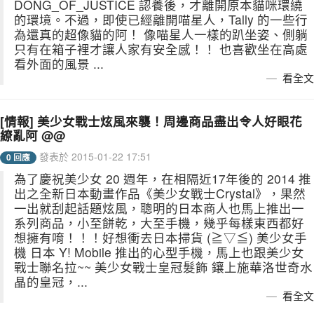
DONG_OF_JUSTICE 認養後，才離開原本貓咪環繞
的環境。不過，即使已經離開喵星人，Tally 的一些行
為還真的超像貓的阿！ 像喵星人一樣的趴坐姿、側躺
只有在箱子裡才讓人家有安全感！！ 也喜歡坐在高處
看外面的風景 ...
看全文
[情報] 美少女戰士炫風來襲！周邊商品盡出令人好眼花
繚亂阿 @@
發表於 2015-01-22 17:51
0 回應
為了慶祝美少女 20 週年，在相隔近17年後的 2014 推
出之全新日本動畫作品《美少女戰士Crystal》，果然
一出就刮起話題炫風，聰明的日本商人也馬上推出一
系列商品，小至餅乾，大至手機，幾乎每樣東西都好
想擁有唷！！！好想衝去日本掃貨 (≧▽≦) 美少女手
機 日本 Y! Mobile 推出的心型手機，馬上也跟美少女
戰士聯名拉~~ 美少女戰士皇冠髮飾 鑲上施華洛世奇水
晶的皇冠，...
看全文