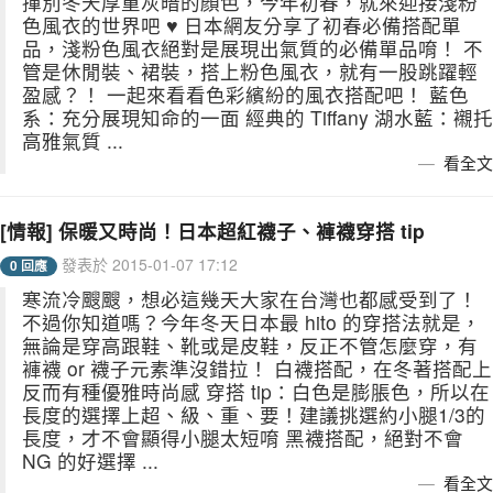
揮別冬天厚重灰暗的顏色，今年初春，就來迎接淺粉
色風衣的世界吧 ♥ 日本網友分享了初春必備搭配單
品，淺粉色風衣絕對是展現出氣質的必備單品唷！ 不
管是休閒裝、裙裝，搭上粉色風衣，就有一股跳躍輕
盈感？！ 一起來看看色彩繽紛的風衣搭配吧！ 藍色
系：充分展現知命的一面 經典的 Tiffany 湖水藍：襯托
高雅氣質 ...
看全文
[情報] 保暖又時尚！日本超紅襪子、褲襪穿搭 tip
發表於 2015-01-07 17:12
0 回應
寒流冷颼颼，想必這幾天大家在台灣也都感受到了！
不過你知道嗎？今年冬天日本最 hito 的穿搭法就是，
無論是穿高跟鞋、靴或是皮鞋，反正不管怎麼穿，有
褲襪 or 襪子元素準沒錯拉！ 白襪搭配，在冬著搭配上
反而有種優雅時尚感 穿搭 tip：白色是膨脹色，所以在
長度的選擇上超、級、重、要！建議挑選約小腿1/3的
長度，才不會顯得小腿太短唷 黑襪搭配，絕對不會
NG 的好選擇 ...
看全文