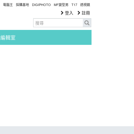
電腦王
採購基地
DIGIPHOTO
MF變型男
T17
透視鏡
登入
註冊
編輯室