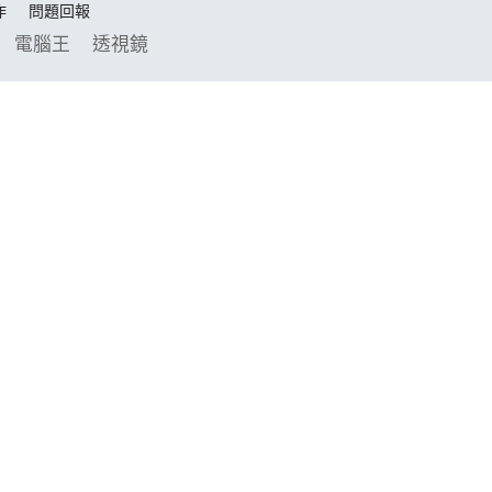
作
問題回報
電腦王
透視鏡