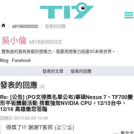
/
s9156092002
/
發表的回應
吳小倫
s9156092002
雙魚座的我有無窮的想像力，我要用想像力抵達3C未來世界。
Blog
·
Facebook
·
發表的文章
發表的回應
發表的回應
(4)
Re: [公告] (PO文得獎名單公布)華碩Nexus 7、TF700變
形平板體驗活動 搭載強效NVIDIA CPU，12/15台中、
12/16 高雄邀您蒞臨
回應於 2013-02-09 10:48
得獎了!!! 謝謝T客邦 (≧▽≦)
看全文