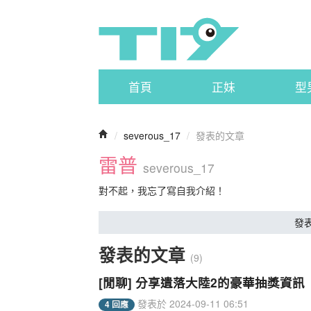
首頁
正妹
型
/
severous_17
/
發表的文章
雷普
severous_17
對不起，我忘了寫自我介紹！
發
發表的文章
(9)
[閒聊] 分享遺落大陸2的豪華抽獎資訊
發表於 2024-09-11 06:51
4 回應