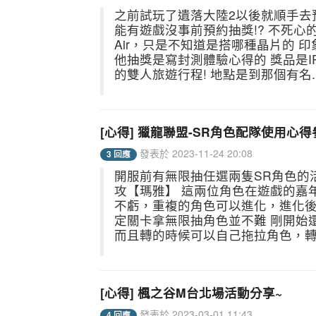
之前試玩了遺落大陸2以後就順手去
能有遊戲沒事前預約抽獎!? 不死心的
Air，只是不知道是搭哪種晶片的 
他抽獎是寫封測體驗心得的 獎品是IPa
的雙人旅遊行程! 地點是到那個有名..
[心得] 獵龍聯盟-SR角色配隊使用心得
發表於 2023-11-24 20:08
3 回應
開服前有無限抽任選兩隻SR角色的活動
攻【瑪雅】 這兩位角色在遊戲的嘉
不虧，重複的角色可以進化，進化後
定關卡拿無限抽角色並不難 剛開始
而且轉的時候可以自己拖拉角色，轉得
[心得] 楓之谷M台北場活動分享~
發表於 2023-03-01 11:43
4 回應