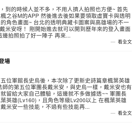
，到的時候人並不多，不用人擠人拍照也方便~ 首先
楓之谷M的APP 然後進去後如果要領取虛寶卡與透明
的角色畫面~ 台北的透明典藏卡圖案與高雄場的不一
與戴米安呀！ 剛開始進去就可以開到歷年來的登入畫面
邊拍照拍了好一陣子 再來...
看全文
登場
第五位軍館長史烏後，本次除了更新史詩篇章楓葉英雄
法師的第五位軍團長戴米安，與史烏一樣，戴米安也有
就留給大家自己體驗，這邊就不多做據透~~ 軍團長
雄(Lv160)，且角色等級Lv200以上 在楓葉英雄
戴米安一些技能，不過有些技能再...
看全文