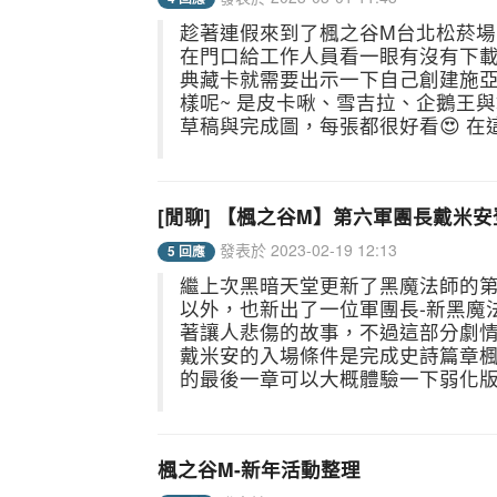
趁著連假來到了楓之谷M台北松菸場
在門口給工作人員看一眼有沒有下載
典藏卡就需要出示一下自己創建施亞
樣呢~ 是皮卡啾、雪吉拉、企鵝王
草稿與完成圖，每張都很好看😍 在這
[閒聊] 【楓之谷M】第六軍團長戴米安
發表於 2023-02-19 12:13
5 回應
繼上次黑暗天堂更新了黑魔法師的
以外，也新出了一位軍團長-新黑魔
著讓人悲傷的故事，不過這部分劇情
戴米安的入場條件是完成史詩篇章楓葉英
的最後一章可以大概體驗一下弱化版
楓之谷M-新年活動整理