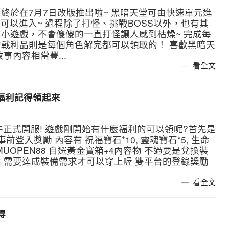
終於在7月7日改版推出啦~ 黑暗天堂可由快速單元進
才可以進入~ 過程除了打怪、挑戰BOSS以外，也有其
小遊戲，不會傻傻的一直打怪讓人感到枯燥~ 完成每
戰利品則是每個角色解完都可以領取的！ 喜歡黑暗天
事內容相當豐...
看全文
福利記得領起來
午正式開服! 遊戲剛開始有什麼福利的可以領呢?首先是
登入獎勵 內容有 祝福寶石*10, 靈魂寶石*5, 生命
: MUOPEN88 自選黃金寶箱+4內容物 不過要是兌換裝
 需要達成裝備需求才可以穿上喔 雙平台的登錄獎勵
看全文
得