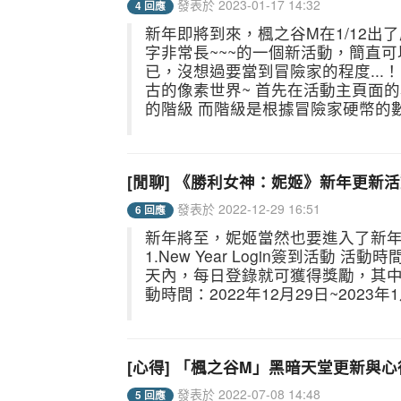
發表於 2023-01-17 14:32
4 回應
新年即將到來，楓之谷M在1/12出
字非常長~~~的一個新活動，簡直可
已，沒想過要當到冒險家的程度...
古的像素世界~ 首先在活動主頁面
的階級 而階級是根據冒險家硬幣的數量
[閒聊] 《勝利女神：妮姬》新年更新
發表於 2022-12-29 16:51
6 回應
新年將至，妮姬當然也要進入了新年活
1.New Year Login簽到活動 活動
天內，每日登錄就可獲得獎勵，其中也有
動時間：2022年12月29日~2023年1
[心得] 「楓之谷M」黑暗天堂更新與心
發表於 2022-07-08 14:48
5 回應