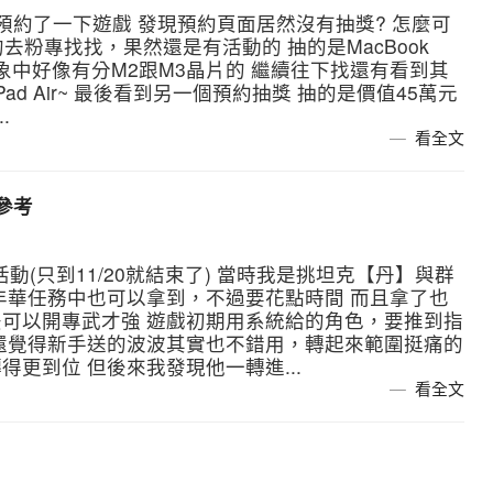
預約了一下遊戲 發現預約頁面居然沒有抽獎? 怎麼可
去粉專找找，果然還是有活動的 抽的是MacBook
印象中好像有分M2跟M3晶片的 繼續往下找還有看到其
d Air~ 最後看到另一個預約抽獎 抽的是價值45萬元
.
看全文
參考
(只到11/20就結束了) 當時我是挑坦克【丹】與群
年華任務中也可以拿到，不過要花點時間 而且拿了也
可以開專武才強 遊戲初期用系統給的角色，要推到指
還覺得新手送的波波其實也不錯用，轉起來範圍挺痛的
更到位 但後來我發現他一轉進...
看全文