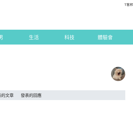
T客邦
男
生活
科技
體驗會
表的文章
發表的回應