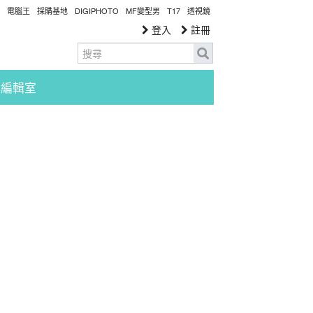
電腦王
採購基地
DIGIPHOTO
MF變型男
T17
透視鏡
登入
註冊
編輯室