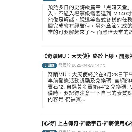
預熱多日的史詩級篇章「黑暗天堂」
入，不過入場等級需要達到Lv.140
他像是解謎、脫逃等各式各樣的任務
關完成會有經驗值，另外章節完成的
堂的可要解起來了～ 而黑暗天堂的故
《奇蹟MU：大天使》終於上線，開服
發表於 2022-04-29 14:15
5 回應
奇蹟MU：大天使終於在4月28日下
事前登錄活動獎勵及兌換碼! 官網的事前
寶石*2, 自選黃金寶箱+4*2 兌換碼
備時，要記得注意一下自己的素質點
內容是 祝福寶...
[心得] 上古傳奇-神話宇宙-神將使用心