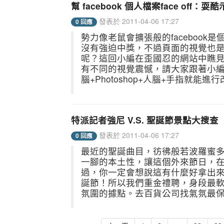
幫 facebook 個人檔案face off：
發表於 2011-04-06 17:27
0 回應
勢力像老鼠會擴張般的faceboo
沒有強迫中獎，不過頁面的視覺也是喜
呢？這回小編在歪國忍的網站中瞧見「p
有不同的視覺震憾，請大家跟著小
腦+Photoshop+人腦+手指就能進行
特派記者強尼 V.S. 聖誕節景點大搜查
發表於 2011-04-06 17:27
0 回應
最近的聖誕曲目，彷彿般若波羅蜜
一腳的本土性，讓這個外來節日，在熱門
過，你一定會想說這有什麼好拿出
誕節！所以我們重金禮聘，身段最
氛圍的據點。去百貨公司找氣氛最保險