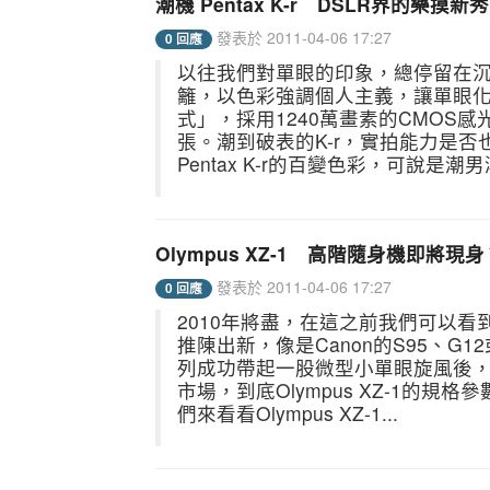
潮機 Pentax K-r DSLR界的樂摸新
發表於 2011-04-06 17:27
0 回應
以往我們對單眼的印象，總停留在沉重
籬，以色彩強調個人主義，讓單眼化
式」，採用1240萬畫素的CMOS感
張。潮到破表的K-r，實拍能力是
Pentax K-r的百變色彩，可說是潮男
Olympus XZ-1 高階隨身機即將現身
發表於 2011-04-06 17:27
0 回應
2010年將盡，在這之前我們可以
推陳出新，像是Canon的S95、G12或是
列成功帶起一股微型小單眼旋風後，最
市場，到底Olympus XZ-1的
們來看看Olympus XZ-1...