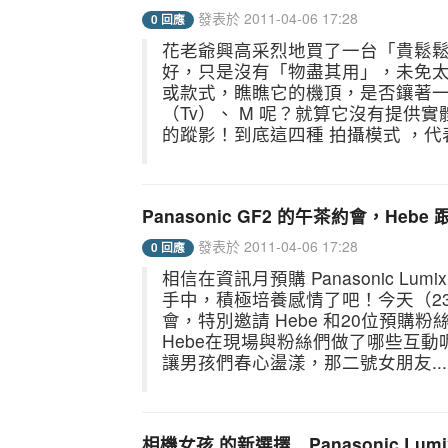
發表於 2011-04-06 17:28
0 回應
花老爺興高采烈地買了一台「貴鬆鬆
好，只是沒有「物盡其用」，未免
或款式，瞧瞧它的機頂，是否鑲著一個圓
（Tv）、 M 呢？就算它沒有提
的蹤影！到底這四種 拍攝模式 ，代
Panasonic GF2 的午茶約會，Hebe
發表於 2011-04-06 17:28
0 回應
相信在資訊月預購 Panasonic L
手中，積極培養感情了吧！今天（23日）
會，特別邀請 Hebe 和20位預購
Hebe在現場與粉絲們做了哪些互
讓男孩們春心盪漾，那二號女朋友...
相機女孩 的新選擇 Panasonic Lumi