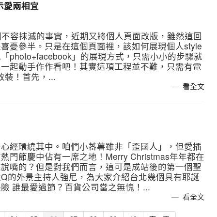
耍酷示愛兩相宜
k是個不容抹滅的事實，近期又將個人頁面改版，雖然這回
憂參半。只是在這個頁面裡，該如何展現個人style
hoto+facebook」的展現方式，只需小小的步驟就
編一起動手作作看吧！其實這項工程並不難，只需有電
改裝！首先，...
看全文
多心經環繞其中。咱們小蕃薯雖非「歪國人」，但愛插
節慶中佔有一席之地！Merry Christmas年年都在
來說嘴的？但是對我們而言，這可是成站後的第一個聖
軟Q的外景主持人強尼，為大家介紹台北幾個具有耶誕
 誰最愛過節？百貨公司當之無愧！...
看全文