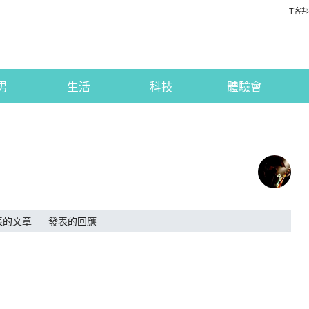
T客邦
男
生活
科技
體驗會
表的文章
發表的回應