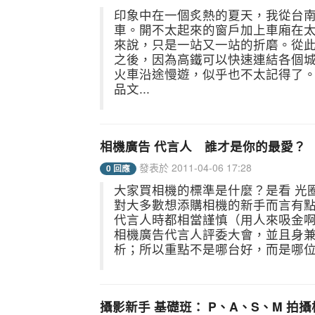
印象中在一個炙熱的夏天，我從台
車。開不太起來的窗戶加上車廂在
來說，只是一站又一站的折磨。從
之後，因為高鐵可以快速連結各個
火車沿途慢遊，似乎也不太記得了
品文...
相機廣告 代言人 誰才是你的最愛？
發表於 2011-04-06 17:28
0 回應
大家買相機的標準是什麼？是看 光
對大多數想添購相機的新手而言有
代言人時都相當謹慎（用人來吸金啊
相機廣告代言人評委大會，並且身
析；所以重點不是哪台好，而是哪位代言
攝影新手 基礎班： P、A、S、M 拍攝