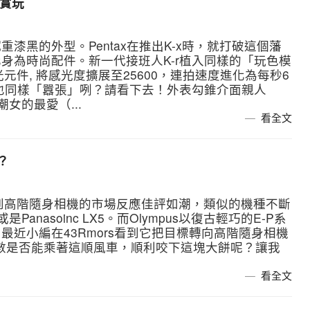
秀賞玩
漆黑的外型。Pentax在推出K-x時，就打破這個藩
身為時尚配件。新一代接班人K-r植入同樣的「玩色模
光元件, 將感光度擴展至25600，連拍速度進化為每秒6
否也同樣「囂張」咧？請看下去！外表勾錐介面親人
潮女的最愛（...
看全文
？
看到高階隨身相機的市場反應佳評如潮，類似的機種不斷
Panasoinc LX5。而Olympus以復古輕巧的E-P系
近小編在43Rmors看到它把目標轉向高階隨身相機
規格參數是否能乘著這順風車，順利咬下這塊大餅呢？讓我
看全文