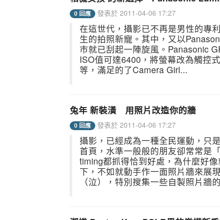
發表於 2011-04-06 17:27
0 回應
在這世代，攝影已不再是男性的專利
生的拍照新寵。其中，又以Panas
市就已刮起一陣旋風。Panasonic G
ISO值可達6400，將螢幕改為觸控
等，滿足的了Camera Girl...
兔年 新裝潢 用照片改造你的牆
發表於 2011-04-06 17:27
0 回應
攝影，已經成為一種全民運動，只是每
首頁，水準一般般的朋友卻常常是
timing都抓得恰到好處，為什麼好
下，不如就動手作一面照片牆來展
（泣），特別搜集一些自製照片牆的