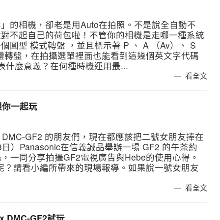
」的相機，卻老是用Auto在拍照。不是說全自動不
太對不起自己的荷包啦！不管你的相機是走哪一種系統
型 模式轉盤 ，並且標示著 P 、 A （Av）、 S
供實體轉盤，在拍攝選單裡面也能看到這幾個英文字代碼
表什麼意義？在何種時機運用最...
看全文
 跟你一起玩
umix DMC-GF2 的朋友們，現在都應該把二號女朋友捧在
Panasonic在信義誠品舉辦一場 GF2 的午茶約
粉絲，一同分享拍攝GF2電視廣告與Hebe的使用心得。
動呢？請看小編所帶來的現場報導。如果說一號女朋友
看全文
x DMC-GF2試玩