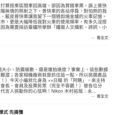
南打算搭乘區間車回高雄，卻因為買錯車票，誤上普快
太陽無情的照射之下，普快車的各站停靠，對怕熱的我
此，藍皮普快車讓我留下一個猶如燒金爐的火車記憶。
城市，更是大幅降低我對火車的使用頻率，有多久沒搭
。因為需要採訪臺鐵所舉辦「鐵道人文攝影、詩詞、小
看全文
圈大小、防震級數、還是連拍速度？事實上，這些數據
點艱澀；各家相機廠商就是抓住這一點，所以挑選產品
！）今天小編就化身為 ××日報 的「阿瞎」，來主持
兼會長、會員及投票民眾（完全不客觀！）替各位分
人挑動你的心弦啊！Nikon 木村拓哉：永...
看全文
模式 先搞懂