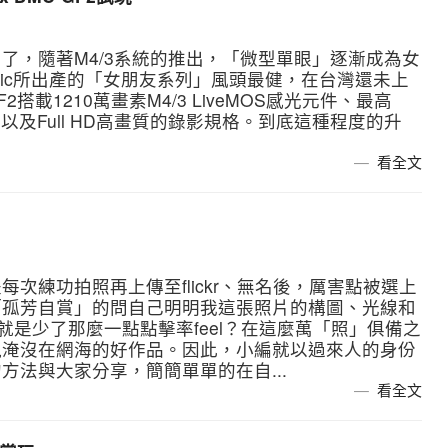
了，隨著M4/3系統的推出，「微型單眼」逐漸成為女
onic所出產的「女朋友系列」風頭最健，在台灣還未上
F2搭載1210萬畫素M4/3 LiveMOS感光元件、最高
式以及Full HD高畫質的錄影規格。到底這種程度的升
看全文
次練功拍照再上傳至flickr、無名後，厲害點被選上
「孤芳自賞」的問自己明明我這張照片的構圖、光線和
像就是少了那麼一點點擊率feel？在這麼萬「照」俱備之
現淹沒在網海的好作品。因此，小編就以過來人的身份
方法與大家分享，簡簡單單的在自...
看全文