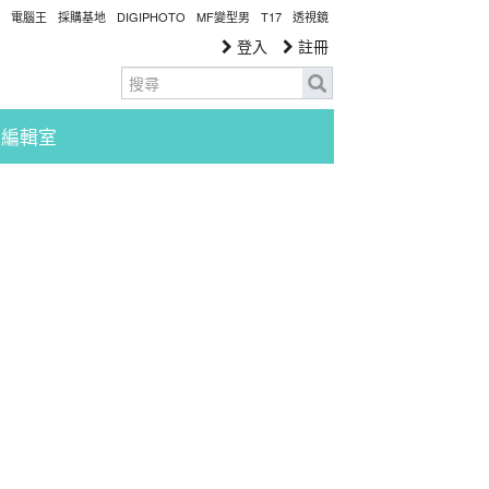
電腦王
採購基地
DIGIPHOTO
MF變型男
T17
透視鏡
登入
註冊
編輯室