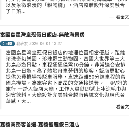
以及象徵浪漫的「親吻橋」。酒店整體設計深度融合
了日落...
看全文
富國島星灣皇冠假日飯店-無敵海景房
發表於 2026-06-01 13:27
0 回應
富國島星灣皇冠假日飯店的地理位置相當優越，距離
珍珠奇幻樂園、珍珠野生動物園、富國大世界等三大
北島必遊景點，車程通通僅需10分鐘，非常適合安排
北島一日遊。為了體貼舟車勞頓的旅客，飯店更貼心
提供免費機場接駁車服務，直達距離50分鐘車程的富
國島機場，為旅客省下高昂的交通接送費。 ©V妞的
旅行 一踏入飯店大廳，工作人員隨即遞上冰涼毛巾與
迎賓飲料。大廳設計完美融合越南傳統文化與現代奢
華感，天...
看全文
嘉義商務客首選-嘉義智選假日酒店