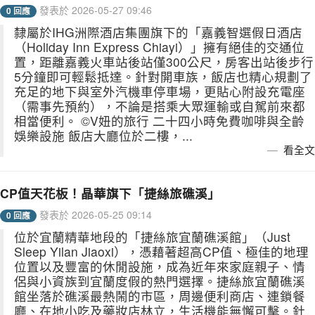
發表於 2026-05-27 09:46
0 回應
隸屬於IHG洲際酒店集團旗下的「嘉義智選假日酒店
（Holiday Inn Express Chiayi）」擁有絕佳的交通位
置，距離嘉義火車站後站僅300公尺，房客出站後步行
5分鐘即可輕鬆抵達。針對開車族，飯店也精心規劃了
充足的地下與室外汽機車停車場，更貼心附設充電座
（需事先預約），不論是搭乘大眾運輸或自駕前來都
相當便利。 ©V妞的旅行 二十四小時免費咖啡與全齡
娛樂設施 飯店大廳位於二樓，...
看全文
CP值天花板！晶華旗下「捷絲旅礁溪」
發表於 2026-05-25 09:14
0 回應
位於宜蘭精華地段的「捷絲旅宜蘭礁溪館」（Just
Sleep Yilan Jiaoxi），憑藉著超高CP值、極佳的地理
位置以及豐富的休閒設施，成為近年來家庭親子、情
侶與小資族到宜蘭度假的熱門選擇。捷絲旅宜蘭礁溪
館坐落於礁溪最熱鬧的市區，周邊便利商店、連鎖餐
廳、在地小吃及藥妝店林立，生活機能無懈可擊。針