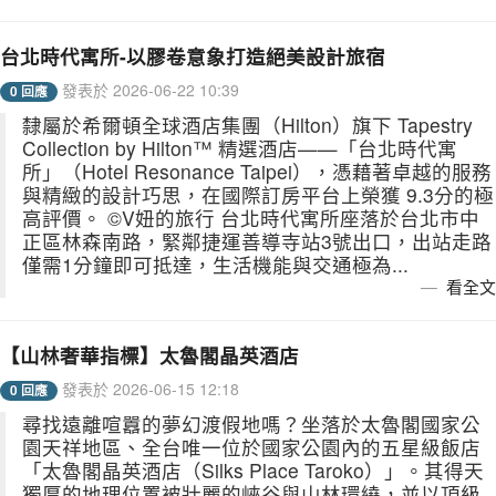
台北時代寓所-以膠卷意象打造絕美設計旅宿
發表於 2026-06-22 10:39
0 回應
隸屬於希爾頓全球酒店集團（Hilton）旗下 Tapestry
Collection by Hilton™ 精選酒店——「台北時代寓
所」（Hotel Resonance Taipei），憑藉著卓越的服務
與精緻的設計巧思，在國際訂房平台上榮獲 9.3分的極
高評價。 ©V妞的旅行 台北時代寓所座落於台北市中
正區林森南路，緊鄰捷運善導寺站3號出口，出站走路
僅需1分鐘即可抵達，生活機能與交通極為...
看全文
【山林奢華指標】太魯閣晶英酒店
發表於 2026-06-15 12:18
0 回應
尋找遠離喧囂的夢幻渡假地嗎？坐落於太魯閣國家公
園天祥地區、全台唯一位於國家公園內的五星級飯店
「太魯閣晶英酒店（Silks Place Taroko）」。其得天
獨厚的地理位置被壯麗的峽谷與山林環繞，並以頂級