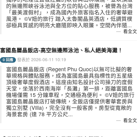
的無邊際峽谷泳池與全方位的貼心服務，被譽為台灣
「最美渡假村」，成為國內外旅客指名入住的奢華避
風港。 ©V妞的旅行 踏入太魯閣晶英酒店，低調質樸
卻極具質感的明亮大廳隨即映入眼簾。空間內伴隨...
看全文
富國島麗晶飯店-高空無邊際泳池、私人絕美海灘！
發表於 2026-06-11 10:19
0 回應
富國島麗晶飯店 (Regent Phu Quoc)以無可比擬的奢
華規格與體貼服務，成為富國島最具指標性的五星級
頂級奢華度假酒店。這座由知名設計公司操刀的度假
天堂，坐落於西南海岸「長灘」第一排，距離富國島
機場僅需 15 分鐘車程，交通極為便利。 ©V妞的旅行
富國島麗晶飯店打破傳統，全飯店僅提供奢華套房與
獨立別墅 (Villa)，完全沒有一般客房。房型從寬敞的
海景套房 (達 78 平方公尺...
看全文