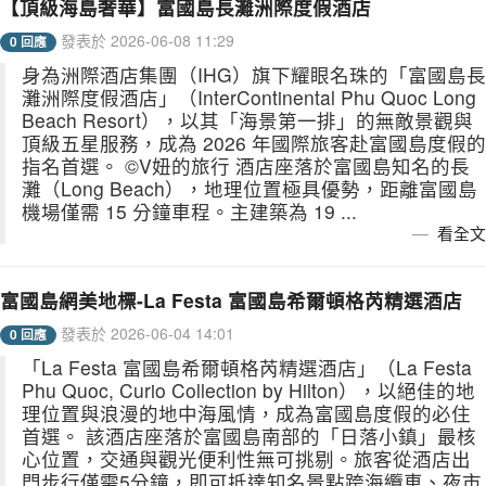
【頂級海島奢華】富國島長灘洲際度假酒店
發表於 2026-06-08 11:29
0 回應
身為洲際酒店集團（IHG）旗下耀眼名珠的「富國島長
灘洲際度假酒店」（InterContinental Phu Quoc Long
Beach Resort），以其「海景第一排」的無敵景觀與
頂級五星服務，成為 2026 年國際旅客赴富國島度假的
指名首選。 ©V妞的旅行 酒店座落於富國島知名的長
灘（Long Beach），地理位置極具優勢，距離富國島
機場僅需 15 分鐘車程。主建築為 19 ...
看全文
富國島網美地標-La Festa 富國島希爾頓格芮精選酒店
發表於 2026-06-04 14:01
0 回應
「La Festa 富國島希爾頓格芮精選酒店」（La Festa
Phu Quoc, Curio Collection by Hilton），以絕佳的地
理位置與浪漫的地中海風情，成為富國島度假的必住
首選。 該酒店座落於富國島南部的「日落小鎮」最核
心位置，交通與觀光便利性無可挑剔。旅客從酒店出
門步行僅需5分鐘，即可抵達知名景點跨海纜車、夜市