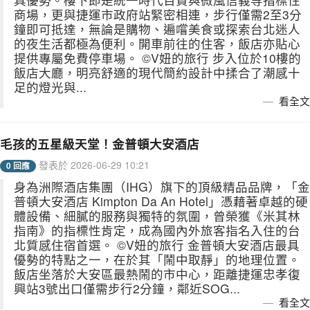
商場，更與捷運市政府站緊密相連，步行僅需2至3分
鐘即可抵達，無論是購物、遍嚐美食或探索台北迷人
的夜生活都極為便利。開車前往的住客，飯店亦貼心
提供專屬免費停車場。 ©V妞的旅行 步入位於10樓的
飯店大廳，明亮舒適的現代簡約設計中揉合了潮感十
足的燈光與...
看全文
毛孩的五星級天堂！金普頓大安酒店
發表於 2026-06-29 10:21
0 回應
身為洲際酒店集團（IHG）旗下的頂級精品品牌，「金
普頓大安酒店 Kimpton Da An Hotel」憑藉著卓越的硬
體設備、細膩的服務與獨特的氛圍，曾榮獲《米其林
指南》的指標性肯定，成為國內外旅客指名入住的台
北質感住宿首選。 ©V妞的旅行 金普頓大安酒店最具
優勢的特點之一，在於其「鬧中取靜」的地理位置。
飯店坐落於大安區最熱鬧的市中心，距離捷運忠孝復
興站3號出口僅需步行2分鐘，鄰近SOG...
看全文