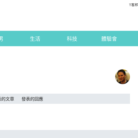
T客邦
男
生活
科技
體驗會
表的文章
發表的回應