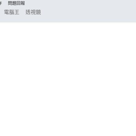
作
問題回報
電腦王
透視鏡