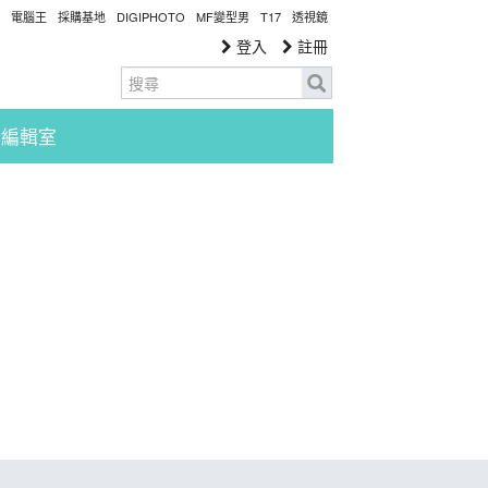
電腦王
採購基地
DIGIPHOTO
MF變型男
T17
透視鏡
登入
註冊
編輯室