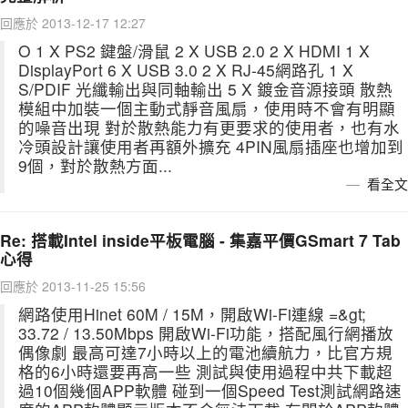
回應於 2013-12-17 12:27
O 1 X PS2 鍵盤/滑鼠 2 X USB 2.0 2 X HDMI 1 X
DisplayPort 6 X USB 3.0 2 X RJ-45網路孔 1 X
S/PDIF 光纖輸出與同軸輸出 5 X 鍍金音源接頭 散熱
模組中加裝一個主動式靜音風扇，使用時不會有明顯
的噪音出現 對於散熱能力有更要求的使用者，也有水
冷頭設計讓使用者再額外擴充 4PIN風扇插座也增加到
9個，對於散熱方面...
看全文
Re: 搭載Intel inside平板電腦 - 集嘉平價GSmart 7 Tab
心得
回應於 2013-11-25 15:56
網路使用Hinet 60M / 15M，開啟Wi-Fi連線 =&gt;
33.72 / 13.50Mbps 開啟Wi-Fi功能，搭配風行網播放
偶像劇 最高可達7小時以上的電池續航力，比官方規
格的6小時還要再高一些 測試與使用過程中共下載超
過10個幾個APP軟體 碰到一個Speed Test測試網路速