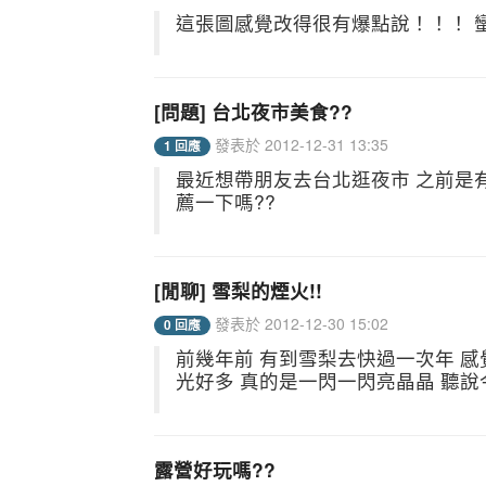
這張圖感覺改得很有爆點說！！！ 蠻
[問題] 台北夜市美食??
發表於 2012-12-31 13:35
1 回應
最近想帶朋友去台北逛夜市 之前是
薦一下嗎??
[閒聊] 雪梨的煙火!!
發表於 2012-12-30 15:02
0 回應
前幾年前 有到雪梨去快過一次年 感
光好多 真的是一閃一閃亮晶晶 聽說
露營好玩嗎??