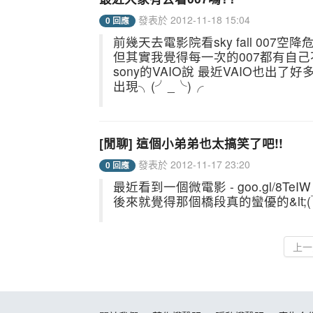
發表於 2012-11-18 15:04
0 回應
前幾天去電影院看sky fall 00
但其實我覺得每一次的007都有自己不
sony的VAIO說 最近VAIO也出
出現╮(╯_╰)╭
[閒聊] 這個小弟弟也太搞笑了吧!!
發表於 2012-11-17 23:20
0 回應
最近看到一個微電影 - goo.gl/
後來就覺得那個橋段真的蠻優的&lt;(￣
上一