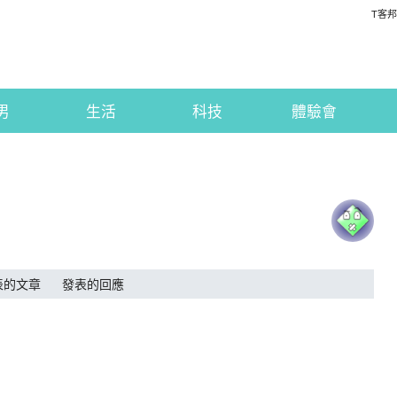
T客邦
男
生活
科技
體驗會
表的文章
發表的回應