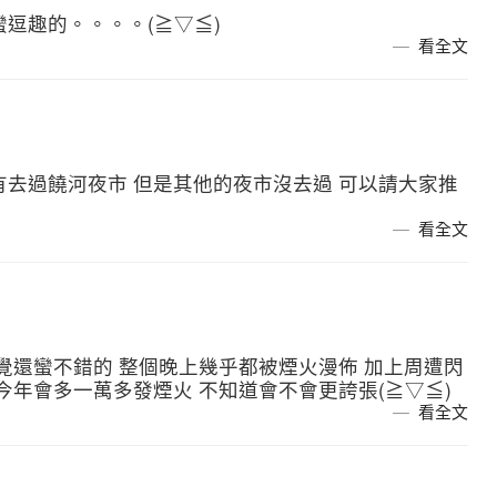
逗趣的。。。。(≧▽≦)
看全文
有去過饒河夜市 但是其他的夜市沒去過 可以請大家推
看全文
覺還蠻不錯的 整個晚上幾乎都被煙火漫佈 加上周遭閃
今年會多一萬多發煙火 不知道會不會更誇張(≧▽≦)
看全文