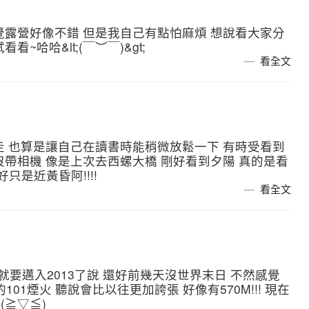
覺露營好像不錯 但是我自己有點怕麻煩 想說看大家分
哈哈&lt;(￣︶￣)&gt;
看全文
走 也算是讓自己在讀書時能稍微放鬆一下 有時受看到
帶相機 像是上次去西螺大橋 剛好看到夕陽 真的是看
只是近黃昏阿!!!!
看全文
就要邁入2013了說 還好前幾天沒世界末日 不然感覺
101煙火 聽說會比以往更加誇張 好像有570M!!! 現在
(≧▽≦)