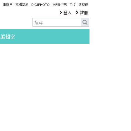
電腦王
採購基地
DIGIPHOTO
MF變型男
T17
透視鏡
登入
註冊
編輯室