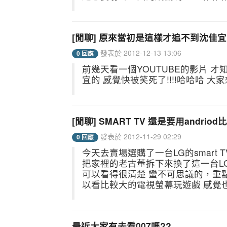
[閒聊] 原來當初是這樣才追不到沈佳宜的
發表於 2012-12-13 13:06
0 回應
前幾天看一個YOUTUBE的影片 
宜的 感覺快被笑死了!!!!哈哈哈 大
[閒聊] SMART TV 還是要用andriod
發表於 2012-11-29 02:29
0 回應
今天去賣場選購了一台LG的smart
把家裡的老古董拆下來換了這一台L
可以看得很清楚 蠻不可思議的，重
以看比較大的電視螢幕玩遊戲 感覺也比較
最近大家有去看007嗎??