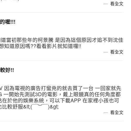
看全文
喔!!!
才知道當初那些年的柯景騰 是因為這個原因才追不到沈佳
家想知道原因嗎??看看影片就知道囉!!
看全文
比較好!!
 TV 因為電視的廣告打蠻兇的就去買了一台 一回家就先
G 一開始先測試3D的電影，戴上眼鏡真的任何角度都
點在於他的娛樂系統，可以下載APP 在家裡小孩也可
舒服&lt;(￣︶￣)&gt;
看全文