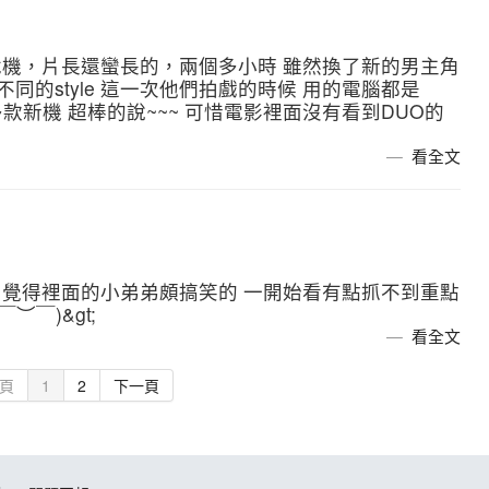
7空降危機，片長還蠻長的，兩個多小時 雖然換了新的男主角
同的style 這一次他們拍戲的時候 用的電腦都是
了好多款新機 超棒的說~~~ 可惜電影裡面沒有看到DUO的
看全文
8TeIW 覺得裡面的小弟弟頗搞笑的 一開始看有點抓不到重點
︶￣)&gt;
看全文
頁
1
2
下一頁