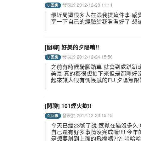
發表於 2012-12-28 11:11
0 回應
最近周遭很多人在跟我提這件事 感
享一下自己的經驗給我看看好了 想試看看~
[閒聊] 好美的夕陽唷!!
發表於 2012-12-24 15:56
0 回應
之前有時候騎腳踏車 就會到處趴趴
美景 真的都很想拍下來但是都剛好沒
起來讓人很有惆悵感的FU 夕陽無限好
[閒聊] 101煙火欸!!
發表於 2012-12-23 15:15
0 回應
今天已經23號了說 感覺在過沒多久 
自己還有好多事情沒完成喔!!!! 今年的
是想要射到上面的飛機嗎?!?! 哈哈哈