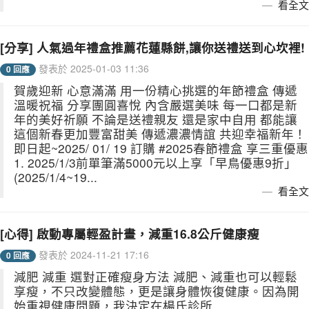
看全文
[分享] 人氣過年禮盒推薦花蓮縣餅,讓你送禮送到心坎裡!
發表於 2025-01-03 11:36
0 回應
賀歲迎新 心意滿滿 用一份精心挑選的年節禮盒 傳遞
溫暖祝福 分享團圓喜悅 內含嚴選美味 每一口都是新
年的美好祈願 不論是送禮親友 還是家中自用 都能讓
這個新春更加豐富甜美 傳遞濃濃情誼 共迎幸福新年！
即日起~2025/ 01/ 19 訂購 #2025春節禮盒 享三重優惠
1. 2025/1/3前單筆滿5000元以上享「早鳥優惠9折」
(2025/1/4~19...
看全文
[心得] 啟動專屬輕盈計畫，減重16.8公斤健康瘦
發表於 2024-11-21 17:16
0 回應
減肥 減重 選對正確瘦身方法 減肥、減重也可以輕鬆
享瘦，不只改變體態，更是讓身體恢復健康。因為開
始重視健康問題，我決定在楊氏診所