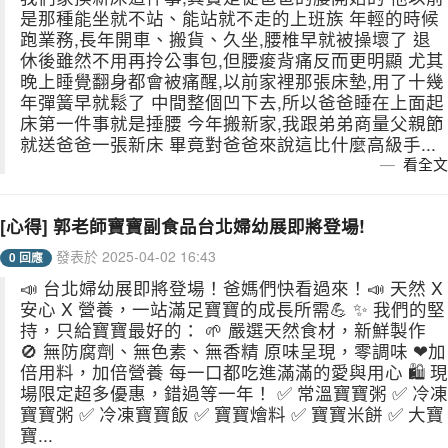
是那種能坐就不站、能站就不走的上班族 年輕的時候
跑業務,長年開車、搬貨、久坐,腰椎早就被操壞了 退
休後雖然不用再拎公事包,但腰痠背痛反而更明顯 尤其
晚上睡覺翻身都會被痛醒,以前家裡那張床墊,用了十幾
年彈簧早就鬆了 中間整個凹下去,所以爸爸睡在上面起
床第一件事就是捶腰 今年搬新家,我跟弟弟商量父親節
就送爸爸一張新床 畢竟對爸爸來說這比什麼高級手...
看全文
[心得] 郭老師寶寶副食品台北婦幼展即將登場!
發表於 2025-04-02 16:43
0 回應
📣 台北婦幼展即將登場！爸媽們快看過來！📣 天然 X
安心 X 營養，一站滿足寶寶的成長所需💪 ✨ 我們的堅
持，只給寶寶最好的： 🌱 嚴選天然食材，新鮮製作
🚫 無防腐劑、無色素、無香精 原味呈現，零調味 ❤加
倍用料，加倍營養 每一口都吃進滿滿的愛與用心 🛍️ 現
場限定超多優惠，錯過等一年！ ✅ 常溫寶寶粥 ✅ 冷凍
寶寶粥 ✅ 冷凍寶寶飯 ✅ 寶寶燴料 ✅ 寶寶米餅 ✅ 大寶
寶...