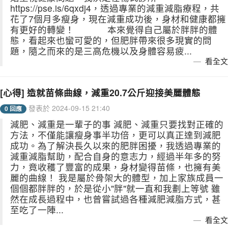
https://pse.is/6qxdj4，透過專業的減重減脂療程，共
花了7個月多瘦身，現在減重成功後，身材和健康都擁
有更好的轉變！ 本來覺得自己屬於胖胖的體
態，看起來也蠻可愛的，但肥胖帶來很多現實的問
題，隨之而來的是三高危機以及身體容易疲...
看全文
[心得] 造就苗條曲線，減重20.7公斤迎接美麗體態
發表於 2024-09-15 21:40
0 回應
減肥、減重是一輩子的事 減肥、減重只要找對正確的
方法，不僅能讓瘦身事半功倍，更可以真正達到減肥
成功。為了解決長久以來的肥胖困擾，我透過專業的
減重減脂幫助，配合自身的意志力，經過半年多的努
力，竟收穫了豐富的成果，身材變得苗條，也擁有美
麗的曲線！ 我是屬於骨架大的體型，加上家族成員一
個個都胖胖的，於是從小"胖"就一直和我劃上等號 雖
然在成長過程中，也曾嘗試過各種減肥減脂方式，甚
至吃了一陣...
看全文