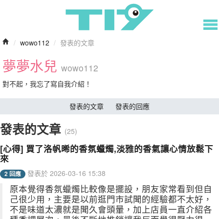
/
wowo112
/
發表的文章
夢夢水兒
wowo112
對不起，我忘了寫自我介紹！
發表的文章
發表的回應
發表的文章
(25)
[心得] 買了洛帆晞的香氛蠟燭,淡雅的香氣讓心情放鬆下
來
發表於 2026-03-16 15:38
2 回應
原本覺得香氛蠟燭比較像是擺設，朋友家常看到但自
己很少用，主要是以前逛門市試聞的經驗都不太好，
不是味道太濃就是聞久會頭暈，加上店員一直介紹各