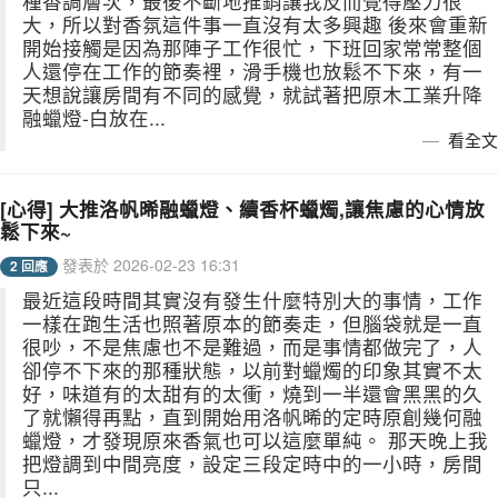
種香調層次，最後不斷地推銷讓我反而覺得壓力很
大，所以對香氛這件事一直沒有太多興趣 後來會重新
開始接觸是因為那陣子工作很忙，下班回家常常整個
人還停在工作的節奏裡，滑手機也放鬆不下來，有一
天想說讓房間有不同的感覺，就試著把原木工業升降
融蠟燈-白放在...
看全文
[心得] 大推洛帆晞融蠟燈、續香杯蠟燭,讓焦慮的心情放
鬆下來~
發表於 2026-02-23 16:31
2 回應
最近這段時間其實沒有發生什麼特別大的事情，工作
一樣在跑生活也照著原本的節奏走，但腦袋就是一直
很吵，不是焦慮也不是難過，而是事情都做完了，人
卻停不下來的那種狀態，以前對蠟燭的印象其實不太
好，味道有的太甜有的太衝，燒到一半還會黑黑的久
了就懶得再點，直到開始用洛帆晞的定時原創幾何融
蠟燈，才發現原來香氣也可以這麼單純。 那天晚上我
把燈調到中間亮度，設定三段定時中的一小時，房間
只...