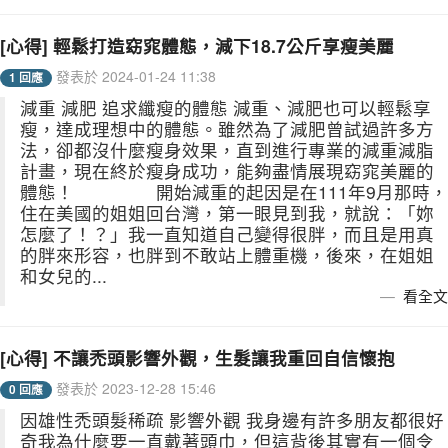
[心得] 輕鬆打造窈窕體態，減下18.7公斤享瘦美麗
發表於 2024-01-24 11:38
1 回應
減重 減肥 追求纖瘦的體態 減重、減肥也可以輕鬆享
瘦，達成理想中的體態。雖然為了減肥曾試過許多方
法，卻都沒什麼瘦身效果，直到進行專業的減重減脂
計畫，現在終於瘦身成功，能夠盡情展現窈窕美麗的
體態！ 開始減重的起因是在111年9月那時，
住在美國的姐姐回台灣，第一眼見到我，就說：「妳
怎麼了！？」我一直知道自己變得很胖，而且是用真
的胖來形容，也胖到不敢站上體重機，後來，在姐姐
和女兒的...
看全文
[心得] 不讓禿頭影響外觀，生髮讓我重回自信懷抱
發表於 2023-12-28 15:46
0 回應
因雄性禿頭髮稀疏 影響外觀 我身邊有許多朋友都很好
奇我為什麼要一直戴著頭巾，但這背後其實有一個令