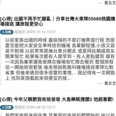
看全文
[心得] 出國不再手忙腳亂｜分享台灣大車隊55688桃園機
場接送 讓旅程更安心
發表於 2025-10-14 16:57
6 回應
以前家族出國的時候 最麻煩的不是訂機票或行程 而是
要怎麼把大家安全準時送到機場 長輩腳程慢,小孩又容
易不耐煩 以前常常是幾台車分開走 或是拜託親戚朋友
開車幫忙 結果每次都有人提早到、有人差點遲到 還有
一次因為塞車讓我爸媽在機場匆忙跑去報到 整個旅程
從一開始就很緊張 後來想說乾脆叫機場接送車隊比較
省事 但後來遇到很多很雷的事情… 我記得有一次網路
上 找到某個看起來很便宜的接...
看全文
[心得] 今年父親節我有送爸爸 大島樂眠撐腰2 他超喜歡!
發表於 2025-08-15 19:11
5 回應
我們家換新床這件事,其實是從爸爸的腰開始的 他以前