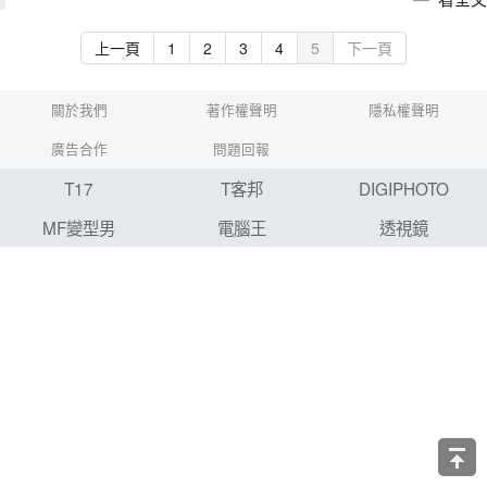
上一頁
1
2
3
4
5
下一頁
關於我們
著作權聲明
隱私權聲明
廣告合作
問題回報
T17
T客邦
DIGIPHOTO
MF變型男
電腦王
透視鏡