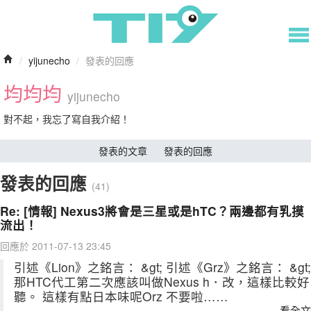
/
yijunecho
/
發表的回應
均均均
yijunecho
對不起，我忘了寫自我介紹！
發表的文章
發表的回應
發表的回應
(41)
Re: [情報] Nexus3將會是三星或是hTC？兩邊都有乳摸
流出！
回應於 2011-07-13 23:45
引述《Lion》之銘言： &gt; 引述《Grz》之銘言： &gt;
那HTC代工第二次應該叫做Nexus h．改，這樣比較好
聽。 這樣有點日本味呢Orz 不要啦……
看全文