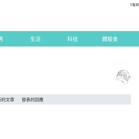
T客邦
男
生活
科技
體驗會
表的文章
發表的回應