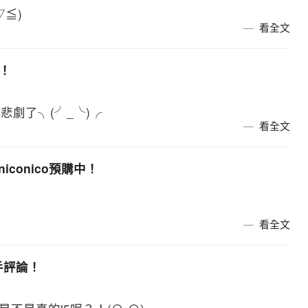
≦)
看全文
！
太悲劇了╮(╯_╰)╭
看全文
iconico預購中！
看全文
一手評論！