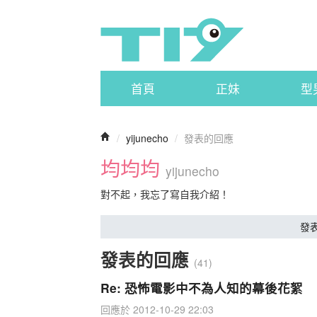
首頁
正妹
型
/
yijunecho
/
發表的回應
均均均
yijunecho
對不起，我忘了寫自我介紹！
發
發表的回應
(41)
Re: 恐怖電影中不為人知的幕後花絮
回應於 2012-10-29 22:03