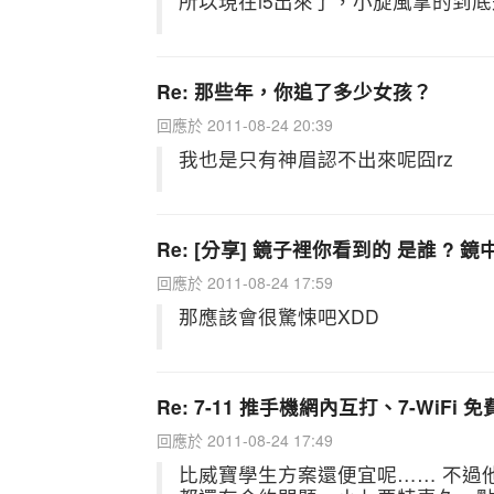
所以現在i5出來了，小旋風拿的到底是
Re: 那些年，你追了多少女孩？
回應於 2011-08-24 20:39
我也是只有神眉認不出來呢囧rz
Re: [分享] 鏡子裡你看到的 是誰 ? 鏡中年華 
回應於 2011-08-24 17:59
那應該會很驚悚吧XDD
Re: 7-11 推手機網內互打、7-WiFi 
回應於 2011-08-24 17:49
比威寶學生方案還便宜呢…… 不過