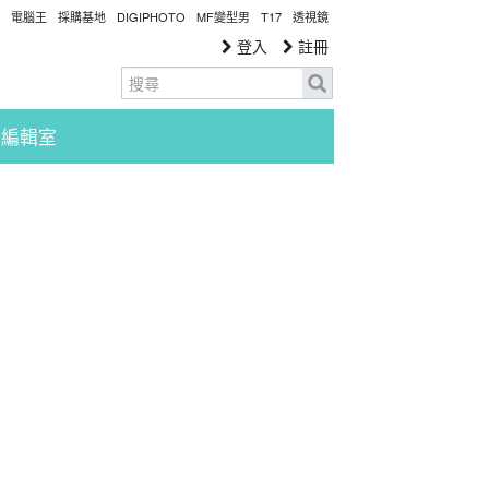
電腦王
採購基地
DIGIPHOTO
MF變型男
T17
透視鏡
登入
註冊
編輯室