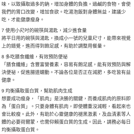
味，以致攝取過多的鈉，增加身體的負擔。過鹹的食物，會使
我們的胃口改變，增加食欲。吃湯泡飯對身體無益，建議少
吃，才能健康瘦身。
7 使用小尺吋的碗筷與湯匙，減少進食量
將平日用的碗筷與湯匙，換成小一號的兒童尺寸，能帶來視覺
上的錯覺，進而得到飽足感，有助於調整用餐量。
8 多吃膳食纖維，有效預防便祕
「膳食纖維」含豐富營養素，容易有飽足感，能有效預防與解
決便祕，促進腸道蠕動。不論各位是否正在減肥，多吃皆有益
健康。
9 均衡攝取蛋白質，幫助肌肉生成
想要成功瘦身，「肌肉」是決勝的關鍵，而養成肌肉的原料即
為「蛋白質」。只要身體有肌肉，即使體重沒減輕，看起來也
會比較瘦。此外，有助於心靈健康的褪黑激素，及血清素等人
體的必要荷爾蒙，也需仰賴蛋白質的生成。因此，請務必每日
均衡攝取蛋白質。