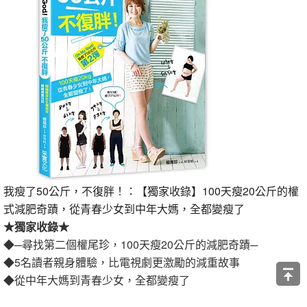
我瘦了50公斤，不復胖！：【獨家收錄】100天瘦20公斤的權
式減肥奇蹟，從青春少女到中年大媽，全都變瘦了
★獨家收錄★
◆─尋找第二個權尾珍，100天瘦20公斤的減肥奇蹟─
◆5名讀者親身體驗，比電視劇更激勵的減重故事
◆從中年大媽到青春少女，全都變瘦了
◆100天共瘦97公斤的真實案例，首度公開