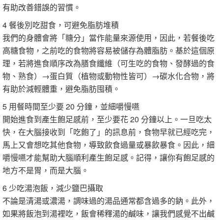
有助改善錯誤的習慣。
4 餐後別吃甜食，可避免脂肪堆積
我們的身體會將「糖分」當作能量來源使用，因此，若餐後吃
高糖食物，之前吃的食物將容易被儲存為體脂肪。基於這個原
理，若將進食順序改為膳食纖維（可生吃的食物、發酵過的食
物、熟食）→蛋白質（植物或動物性皆可）→碳水化合物，將
有助於減輕體重，避免脂肪囤積。
5 用餐時間至少要 20 分鐘，並細嚼慢嚥
開始進食到產生飽足感前，至少要花 20 分鐘以上。一旦吃太
快，在大腦接收到「吃飽了」的訊息前，食物早就已經吃完，
馬上又會想吃其他食物，導致飲食過量或暴飲暴食。因此，細
嚼慢嚥才能幫助大腦順利產生飽足感。記得，讓你有飽足感的
地方不是胃，而是大腦。
6 少吃湯泡飯，減少鹽巴攝取
不論是清湯或濃湯，調味過的湯品通常都含過多的鈉。此外，
如果將飯泡到湯裡吃，飯會稀釋湯的鹹味，讓我們感覺不出鹹