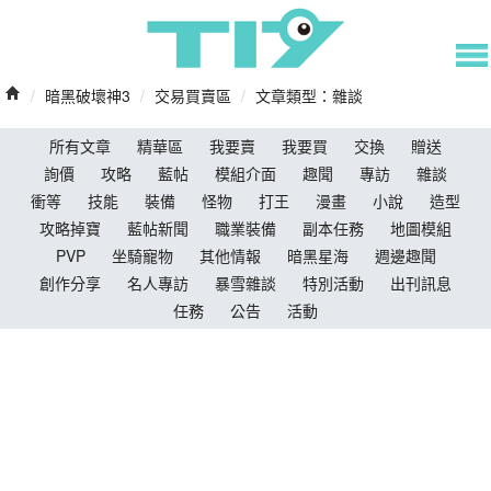
/
暗黑破壞神3
/
交易買賣區
/
文章類型：雜談
所有文章
精華區
我要賣
我要買
交換
贈送
詢價
攻略
藍帖
模組介面
趣聞
專訪
雜談
衝等
技能
裝備
怪物
打王
漫畫
小說
造型
攻略掉寶
藍帖新聞
職業裝備
副本任務
地圖模組
PVP
坐騎寵物
其他情報
暗黑星海
週邊趣聞
創作分享
名人專訪
暴雪雜談
特別活動
出刊訊息
任務
公告
活動