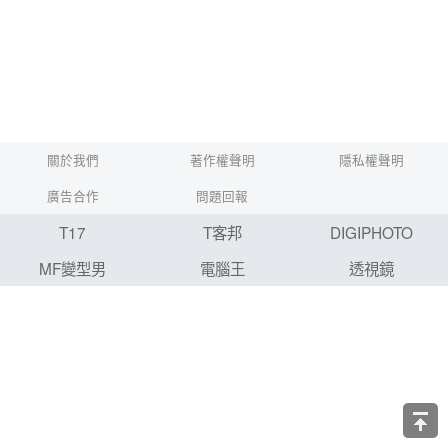
關於我們
著作權聲明
隱私權聲明
廣告合作
問題回報
T17
T客邦
DIGIPHOTO
MF變型男
電腦王
透視鏡