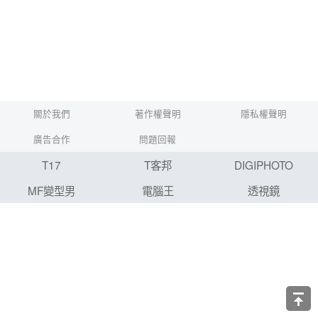
關於我們
著作權聲明
隱私權聲明
廣告合作
問題回報
T17
T客邦
DIGIPHOTO
MF變型男
電腦王
透視鏡