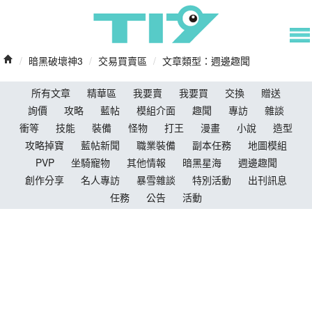
/
暗黑破壞神3
/
交易買賣區
/
文章類型：週邊趣聞
所有文章
精華區
我要賣
我要買
交換
贈送
詢價
攻略
藍帖
模組介面
趣聞
專訪
雜談
衝等
技能
裝備
怪物
打王
漫畫
小說
造型
攻略掉寶
藍帖新聞
職業裝備
副本任務
地圖模組
PVP
坐騎寵物
其他情報
暗黑星海
週邊趣聞
創作分享
名人專訪
暴雪雜談
特別活動
出刊訊息
任務
公告
活動