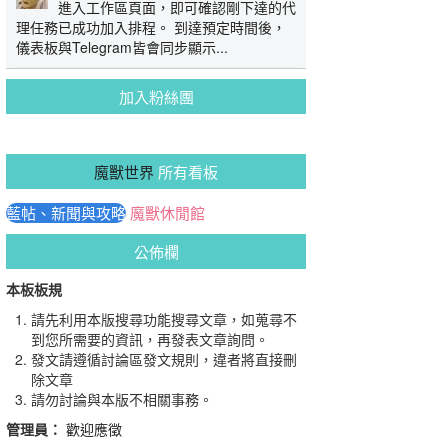
進入工作區頁面，即可確認剛下達的代
理任務已成功加入排程。 到達預定時間後，
儀表板與Telegram皆會同步顯示...
加入粉絲團
魔獸世界
所有看板
藍帖、新聞與攻略
魔獸休閒館
公佈欄
本板板規
請先利用本版搜尋功能搜尋文章，如蒐尋不
到您所需要的資訊，再發表文章詢問。
發文請遵循討論區發文規則，違者將直接刪
除文章
請勿討論與本版不相關事務。
管理員：
歡迎應徵