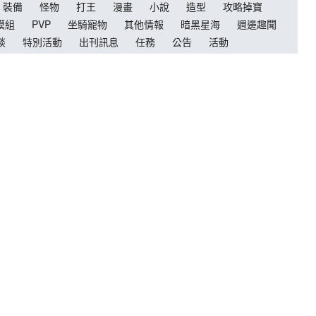
裝備
怪物
打王
漫畫
小說
造型
攻略掉寶
模組
PVP
坐騎寵物
其他情報
暗黑星海
週邊趣聞
談
特別活動
出刊訊息
任務
公告
活動