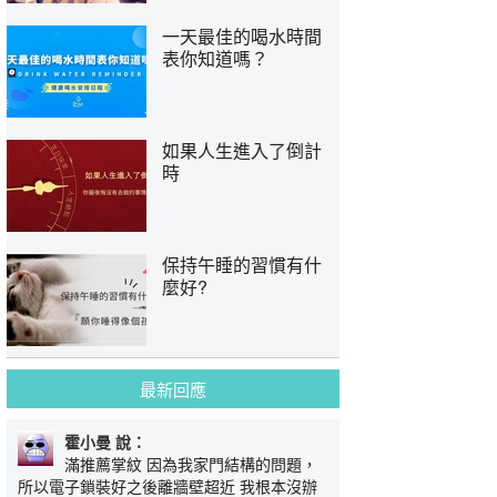
一天最佳的喝水時間
表你知道嗎？
如果人生進入了倒計
時
保持午睡的習慣有什
麼好?
最新回應
霍小曼 說：
滿推薦掌紋 因為我家門結構的問題，
所以電子鎖裝好之後離牆壁超近 我根本沒辦