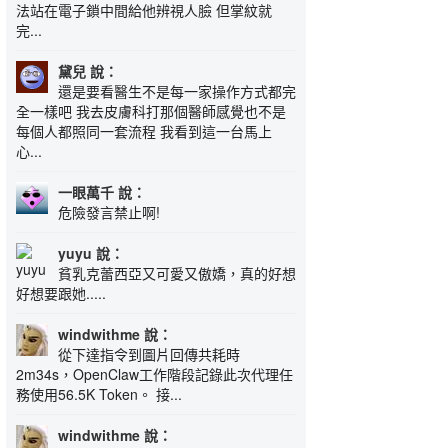
法站在電子鎖中間給他辨視人臉 但掌紋就
完...
黛兒 說：
還是要看醫生不是每一家操作方式都完
全一樣吧 我去皮膚科打那個醫師感覺也不是
每個人都照同一套流程 我看到這一台馬上
心...
一眼萬千 說：
危險發言禁止啊!
yuyu 說：
貧乳克蕾西亞又可愛又傲嬌，真的好想
好想要跟她.....
windwithme 說：
從下達指令到圖片回傳共耗時
2m34s，OpenClaw工作階段記錄此次代理任
務使用56.5K Token。 接...
windwithme 說：