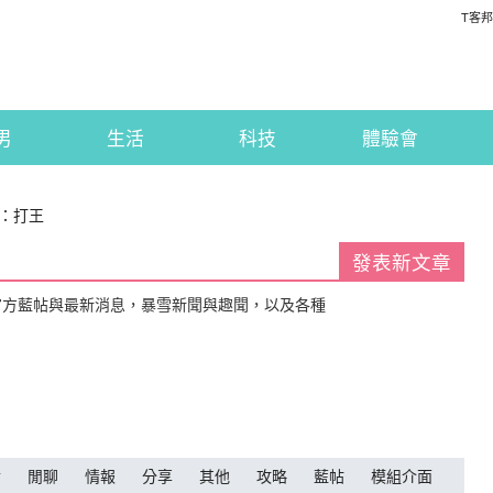
T客邦
男
生活
科技
體驗會
：打王
發表新文章
官方藍帖與最新消息，暴雪新聞與趣聞，以及各種
論
閒聊
情報
分享
其他
攻略
藍帖
模組介面