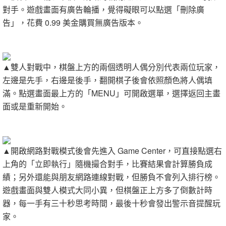
對手。遊戲畫面有廣告輪播，覺得礙眼可以點選「刪除廣
告」，花費 0.99 美金購買無廣告版本。
▲雙人對戰中，棋盤上方的兩個透明人偶分別代表兩位玩家，
左邊是先手，右邊是後手，翻開棋子後會依照顏色將人偶填
滿。點選畫面最上方的「MENU」可開啟選單，選擇返回主畫
面或是重新開始。
▲開啟網路對戰模式後會先進入 Game Center，可直接點選右
上角的「立即執行」隨機撮合對手，比賽結果會計算勝負成
績；另外還能與朋友網路連線對戰，但勝負不會列入排行榜。
遊戲畫面與雙人模式大同小異，但棋盤正上方多了倒數計時
器，每一手有三十秒思考時間，最後十秒會發出警示音提醒玩
家。