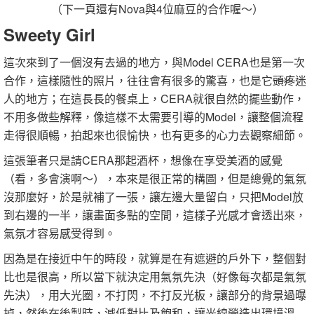
（下一頁還有Nova與4位麻豆的合作喔～）
Sweety Girl
這次來到了一個沒有去過的地方，與Model CERA也是第一次
合作，這樣隨性的照片，往往會有很多的驚喜，也是它
頭疼
迷
人的地方；在這長長的餐桌上，CERA就很自然的擺些動作，
不用多做些解釋，像這樣不太需要引導的Model，讓整個流程
走得很順暢，拍起來也很愉快，也有更多的心力去觀察細節。
這張筆者只是請CERA那起酒杯，想像在享受美酒的感覺
（看，多會演啊～），本來是很正常的構圖，但是總覺的氣氛
沒那麼好，於是就補了一張，讓左邊大量留白，只把Model放
到右邊的一半，讓畫面多點的空間，這樣子光感才會透出來，
氣氛才容易感受得到。
因為是在接近中午的時段，就算是在有遮避的戶外下，整個對
比也是很高，所以當下就決定用氣氛先決（好像每次都是氣氛
先決），用大光圈，不打閃，不打反光板，讓部分的背景過曝
掉，然後在後製時，減低對比及飽和，讓光線營造出環境溫