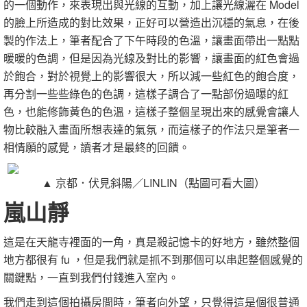
的一個動作，來表現出與光線的互動，加上讓光線灑在 Model
的臉上所造成的對比效果，正好可以營造出沉穩的氣息，在後
製的作法上，筆者配合了下午時段的色溫，讓畫面帶出一點點
暖暖的色調，但是因為光線及對比的影響，讓畫面的紅色會過
於飽合，對於視覺上的影響很大，所以減一些紅色的飽合度，
再分割一些些綠色的色調，這樣子調合了一點部份過曝的紅
色，也能修飾黃色的色溫，這樣子整個呈現出來的感覺會讓人
物比較融入畫面所想表達的氣氛，而這樣子的作法只是筆者一
相情願的感覺，讀者才是最終的回饋。
▲ 京都．伏見斜陽／LINLIN（點圖可看大圖）
嵐山靜
這是在天龍寺裡面的一角，真是殺記憶卡的好地方，雖然整個
地方都很有 fu ，但是我們就是抓不到那個可以串起整個感覺的
關鍵點，一直到我們付錢進入室內。
我們走到這個拍攝房間時，筆者向外望，只覺得這是個很普通