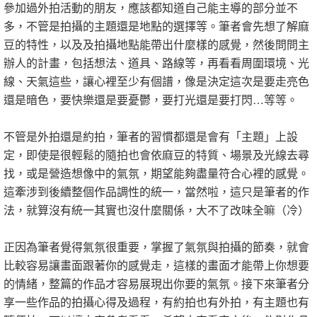
參加過外拍活動的朋友，應該都知道自己能主導的部分並不
多，不管是拍攝的主題還是地點的選擇等。筆者會先想了解麻
豆的特性，以及及拍攝地點能帶出什麼樣的感覺，然後問問主
辦人的計畫，包括想法、道具、路線等，再看看周圍環境、光
線、天氣這些，讓心裡至少有個譜，像是決定這次是要走亮色
還是暗色，要快樂還是要憂鬱，要打光還是要打閃…等等。
不管是外拍還是約拍，筆者的習慣都還是會有「主題」上設
定，即使是很輕鬆的隨拍也會依麻豆的特質、場景及光線去尋
找，或是營造想像中的氣氛，期望能夠盡量符合心裡的感覺。
這牽涉到後續整個作品調性的統一，當然啦，這只是筆者的作
法，就算沒有統一其實也沒什麼關係，大不了改味全嘛（冷）
正因為筆者覺得氣氛很重要，掌握了氣氛與拍攝的節奏，就會
比較容易讓畫面跟著你的感覺走，這樣的畫面才能帶上你想要
的情緒，整篇的作品才容易展現出你要的氣氛。接下來筆者分
享一些作品的拍攝心得及過程，有約拍也有外拍，有主題也有