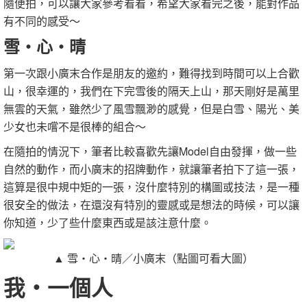
隨便拍，可以讓大家參考看看，希望大家看完之後，能對作品
有不同的感受～
雪‧心‧晴
第一次跟小廣末合作是朋友的邀約，難得找到時間可以上合歡
山，很幸運的，我們在下完雪後的隔天上山，那天剛好是萬里
無雲的天氣，雖然少了風雪飄渺的感覺，但是白雪、陽光、美
少女也未嚐不是很棒的組合～
在隨拍的情況下，筆者比較喜歡先讓Model自由發揮，做一些
自然的動作，而小廣末的招牌動作，就讓筆者拍下了這一張，
這算是很中規中矩的一張，沒什麼特別的構圖或技法，是一種
很安全的做法，在還沒有特別的靈感或是想法的時候，可以讓
你知道，少了些什麼東西或是該注意什麼。
▲ 雪‧心‧晴／小廣末（點圖可看大圖）
我‧一個人