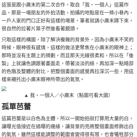
這張是跟小廣末的第二次合作，取自「我‧一個人」這篇作
品，那是一場朋友的外拍活動，拍攝的地點是在一條小巷內，
一戶人家的門口正好有這樣的場景，筆者就請小廣末蹲下來，
很自然的拉著片葉子然後看著鏡頭。
只取這樣的構圖，除了解決複雜的背景外，因為小廣末不笑的
時候，眼神很有感情，這樣的做法更聚焦在小廣末的眼神上；
那時並沒有主題上的規劃，而且那天光線很柔和，所以在「後
製」上就讓色調跟著畫面走，帶著淡淡的綠，再加深一點暗部
的色階及整體的對比，把整個畫面的感覺再拉深沉一些，用這
樣來襯托出小廣末眼神所帶出的氣氛。
▲ 我‧一個人／小廣末（點圖可看大圖）
孤單芭蕾
這篇芭蕾是以白色為主體，所以一開始拍就打算用大量的白，
讓曝光值接近在過曝的邊緣，讓背景的亮將整個畫面修飾出白
的氣氛，雖然這樣能調整的範圍會變得很有限，也會犧牲部分