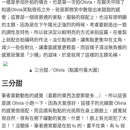
一樣是參加外拍的場合，也是第一次拍Olivia，在聊天中除了
知道Olivia笑點很低之外，就是那微笑中散發出來甜甜的感
覺；這算是一個很普通的景點，服裝的搭配上，也沒有很明顯
的主題，因為是在下午陽光正強烈的時候，考慮要創造出一致
的調性及特色，所以就決定以較明亮的方式來拍這篇。在後製
上就配合拍攝時的作法，淡化點色調，讓焦點更集中在主角，
減少一些些對比，讓畫面感覺更輕盈，而這樣子清淡無負擔的
感覺就像是「少糖」的滋味，於是就用了這樣的主題名稱。
▲ 三分甜／Olivia（點圖可看大圖）
三分甜
筆者喜歡動態的感覺（喜歡的東西怎麼那麼多…），所以這張
是請 Olivia 小跑一下，因為天氣很好，這樣子的光線跟 Olivia
的感覺很搭配，而且還有點點的光斑照在身上跟臉上，感覺就
很自然，很有在樹下躍動的氣氛，什麼！！臉上有光斑犯了大
忌！！沒關係，筆者通常都是在拍 fu 的，畫不在美，有 fu 就