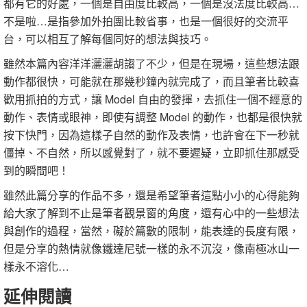
都有它的好處，一個是自由度比較高，一個是沒法度比較高…
不是啦…是指參加外拍團比較省事，也是一個很好的交流平
台，可以相互了解每個同好的想法與技巧。
雖然本篇內容洋洋灑灑胡謅了不少，但是在現場，這些想法跟
動作都很快，可能就在那幾秒鐘內就完成了，而且筆者比較喜
歡用抓拍的方式，讓 Model 自由的發揮，去抓住一個不經意的
動作、表情或眼神，即使有調整 Model 的動作，也都是很快就
按下快門，因為這樣子自然的動作及表情，也許會在下一秒就
僵掉、不自然，所以感覺對了，就不要遲疑，立即抓住那感受
到的瞬間吧！
雖然此篇分享的作品不多，還是希望筆者這點小小的心得能夠
給大家了解到不止是筆者觀景窗的角度，還有心中的一些想法
與創作的過程，當然，礙於篇數的限制，能表達的長度有限，
但是分享的熱情就像鐵達尼號一樣的永不沉沒，像南極冰山一
樣永不溶化…
延伸閱讀