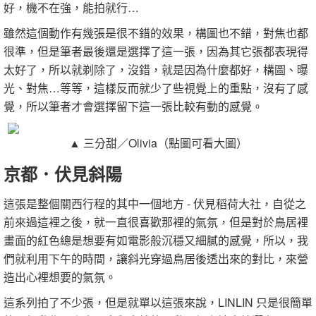
好，機不在強，能拍就行…
雖然這個動作有幾張是很不錯的效果，構圖也不錯，對焦也都
很準，但是筆者最後還是選擇了這一張，因為其它張都表現得
太好了，所以就剃除了，沒錯，就是因為什麼都好，構圖、曝
光、對焦…等等，這樣反而就少了些視覺上的重點，沒有了感
覺，所以筆者才會選擇留下這一張比較有動的感覺。
▲ 三分甜／Olivia（點圖可看大圖）
京都．伏見斜陽
這張是整個關西行程的其中一個地方 - 伏見稻荷大社，自從之
前來過這裡之後，就一直很喜歡那裡的氣氛，但是對於鳥居裡
畫面的紅色總是想要有如電影般沉穩又細膩的感覺，所以，我
們就利用下午的時間，讓斜光穿過鳥居後透出來的對比，來營
造出心裡想要的氣氛。
這系列拍了不少張，但是就單以這張來說，LINLIN 只是很簡單