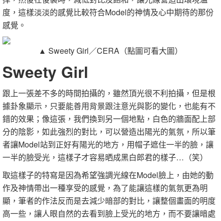
度，這樣淡淡的感覺比較符合Model的神情及心中期待的那份
感覺。
▲ Sweety Girl／CERA（點圖可看大圖）
Sweety Girl
跟上一張差不多的時間拍攝的，雖然頂光很不利拍攝，但是根
據卦象顯示，只要能善用背景跟注意光與影的變化，也能有不
錯的效果；像這張，我們換到另一個地點，白色的牆面配上部
分的陰影，如此強烈的對比，可以營造出陽光的氣氛，所以筆
者讓Model站到正好有陽光的地方，用帽子遮住一半的臉，讓
一半的臉受光，這樣子才容易晒成黑白郎君的樣子…（笑）
取這樣子的特寫是因為希望強調光線在Model臉上，由她的動
作及神情帶出一種享受的感覺，為了能讓這樣的氣氛更為明
顯，筆者的作法反而是去減少暗部的對比，讓整個畫面的明度
高一些，讓人眼自然的去看到臉上受光的地方，而不要讓暗處