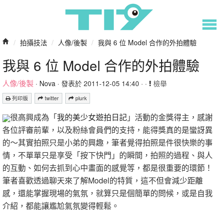
/
拍攝技法
/
人像/後製
/
我與 6 位 Model 合作的外拍體驗
我與 6 位 Model 合作的外拍體驗
人像/後製
·
Nova
· 發表於 2011-12-05 14:40 · ·
檢舉
列印版
twitter
plurk
很高興成為「
我的美少女遊拍日記
」活動的金獎得主，感謝
各位評審前輩，以及粉絲會員們的支持，能得獎真的是蠻訝異
的～其實拍照只是小弟的興趣，筆者覺得拍照是件很快樂的事
情，不單單只是享受「按下快門」的瞬間，拍照的過程、與人
的互動、如何去抓到心中畫面的感覺等，都是很重要的環節！
筆者喜歡透過聊天來了解Model的特質，這不但會減少距離
感，還能掌握現場的氣氛，就算只是個簡單的問候，或是自我
介紹，都能讓尷尬氣氛變得輕鬆。