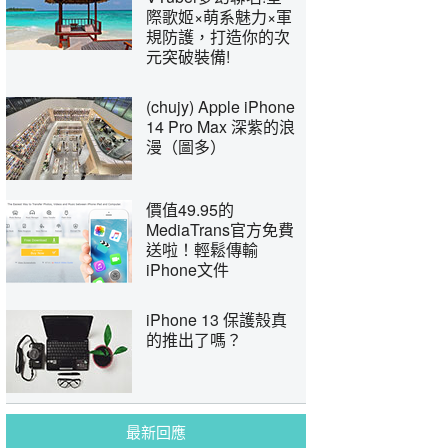
際歌姬×萌系魅力×軍
規防護，打造你的次
元突破裝備!
(chujy) Apple iPhone
14 Pro Max 深紫的浪
漫（圖多）
價值49.95的
MediaTrans官方免費
送啦！輕鬆傳輸
iPhone文件
iPhone 13 保護殼真
的推出了嗎？
最新回應