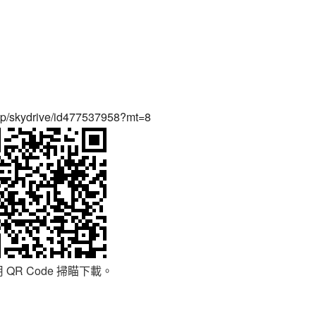
app/skydrive/id477537958?mt=8
 QR Code 掃瞄下載。