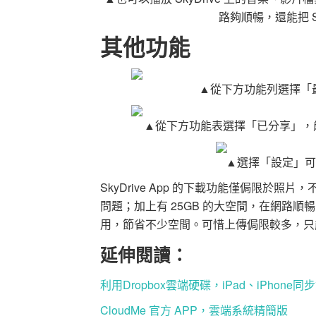
路夠順暢，還能把 S
其他功能
▲從下方功能列選擇「
▲從下方功能表選擇「已分享」，能夠看
▲選擇「設定」可以
SkyDrive App 的下載功能僅侷限於照
問題；加上有 25GB 的大空間，在網路
用，節省不少空間。可惜上傳侷限較多，只
延伸閱讀：
利用
Dropbox
雲端硬碟，iPad、iPhone
CloudMe 官方
APP
，雲端系統精簡版