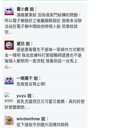
霍小曼 說：
滿推薦掌紋 因為我家門結構的問題，
所以電子鎖裝好之後離牆壁超近 我根本沒辦
法站在電子鎖中間給他辨視人臉 但掌紋就
完...
黛兒 說：
還是要看醫生不是每一家操作方式都完
全一樣吧 我去皮膚科打那個醫師感覺也不是
每個人都照同一套流程 我看到這一台馬上
心...
一眼萬千 說：
危險發言禁止啊!
yuyu 說：
貧乳克蕾西亞又可愛又傲嬌，真的好想
好想要跟她.....
windwithme 說：
從下達指令到圖片回傳共耗時