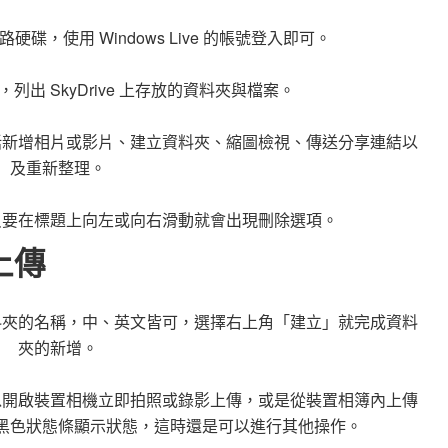
路硬碟，使用 Windows Live 的帳號登入即可。
出 SkyDrive 上存放的資料夾與檔案。
括新增相片或影片、建立資料夾、縮圖檢視、傳送分享連結以
及重新整理。
只要在標題上向左或向右滑動就會出現刪除選項。
上傳
料夾的名稱，中、英文皆可，選擇右上角「建立」就完成資料
夾的新增。
以開啟裝置相機立即拍照或錄影上傳，或是從裝置相簿內上傳
黑色狀態條顯示狀態，這時還是可以進行其他操作。