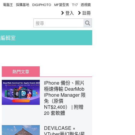
電腦王
採購基地
DIGIPHOTO
MF變型男
T17
透視鏡
登入
註冊
編輯室
熱門文章
iPhone 備份、照片
極速傳輸 DearMob
iPhone Manager 限
免（原價
NT$2,400） | 附贈
20 套軟體
DEVILCASE ×
VTuber夢幻聯名!星