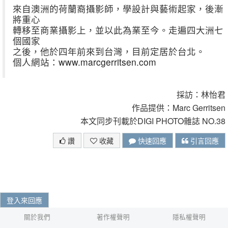
來自澳洲的荷蘭裔攝影師，學設計與藝術起家，後漸
將重心
轉移至商業攝影上，並以此為業至今。走遍四大洲七
個國家
之後，他於四年前來到台灣，目前定居於台北。
個人網站：
www.marcgerritsen.com
採訪：林怡君
作品提供：Marc Gerritsen
本文同步刊載於DIGI PHOTO雜誌 NO.38
讚
收藏
快速回應
引言回應
登入來回應
關於我們
著作權聲明
隱私權聲明