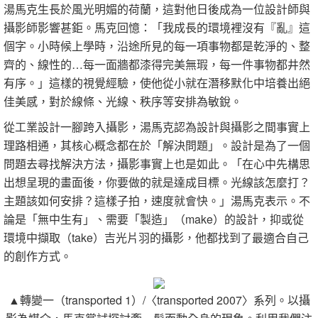
湯馬克生長於風光明媚的荷蘭，這對他日後成為一位設計師與
攝影師影響甚鉅。馬克回憶：「我成長的環境裡沒有『亂』這
個字。小時候上學時，沿途所見的每一項事物都是乾淨的、整
齊的、線性的…每一面牆都漆得完美無瑕，每一件事物都井然
有序。」這樣的視覺經驗，使他從小就在潛移默化中培養出絕
佳美感，對於線條、光線、秩序等安排為敏銳。
從工業設計一腳跨入攝影，湯馬克認為設計與攝影之間事實上
理路相通，其核心概念都在於「解決問題」。設計是為了一個
問題去尋找解決方法，攝影事實上也是如此。「在心中先構思
出想呈現的畫面後，你要做的就是達成目標。光線該怎麼打？
主題該如何安排？這樣子拍，速度就會快。」湯馬克表示。不
論是「無中生有」、需要「製造」（make）的設計，抑或從
環境中擷取（take）吉光片羽的攝影，他都找到了最適合自己
的創作方式。
▲轉變一（transported 1）/〈transported 2007〉系列。以攝