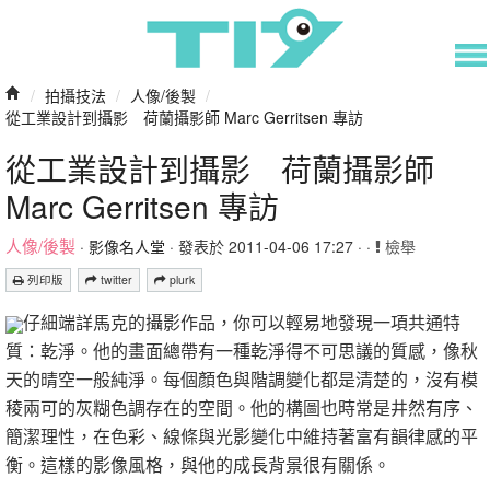
/
拍攝技法
/
人像/後製
/
從工業設計到攝影 荷蘭攝影師 Marc Gerritsen 專訪
從工業設計到攝影 荷蘭攝影師
Marc Gerritsen 專訪
人像/後製
·
影像名人堂
· 發表於 2011-04-06 17:27 · ·
檢舉
列印版
twitter
plurk
仔細端詳馬克的攝影作品，你可以輕易地發現一項共通特
質：乾淨。他的畫面總帶有一種乾淨得不可思議的質感，像秋
天的晴空一般純淨。每個顏色與階調變化都是清楚的，沒有模
稜兩可的灰糊色調存在的空間。他的構圖也時常是井然有序、
簡潔理性，在色彩、線條與光影變化中維持著富有韻律感的平
衡。這樣的影像風格，與他的成長背景很有關係。