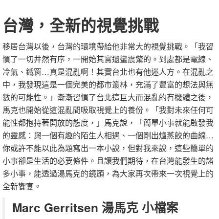
台灣，全新的視覺挑戰
移居台灣以後，台灣的環境帶給他非常大的視覺挑戰。「我習
慣了一切井然有序，一開始其實還蠻震驚的。到處都是電線、
冷氣、鐵窗…真是混亂啊！其實台北也有他迷人方。在混亂之
中，我發現這是一個完美的都市叢林，充滿了豐富的想法與無
數的可能性。」漸漸習慣了台北這巨大而混亂的有機體之後，
馬克也開始從這混亂間吸取視覺上的養份。「我對未來任何可
能性都抱持著開放的態度，」馬克說，「簡單小事就能啟發我
的靈感：與一個有趣的陌生人相遇、一個剛出爐蒸餃的曲線…
你或許不能以此為題寫出一本小說，但對我來說，這些簡單的
小事卻是生活的必要條件。且讓我們期待，在台灣能發生的諸
多小事，能透過湯馬克的鏡頭，為大家再次帶來一次視覺上的
全新饗宴。
Marc Gerritsen 湯馬克 小檔案