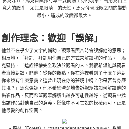
影為媒介，馬克嘗試探討牽一髮而動全身的現象。利用我們注
意人的臉孔－尤其是眼睛－的天性，馬克發現眨眼之間的變動
最小，造成的改變卻最大。
創作理念：歡迎「誤解」
他並不在乎少了文字的輔助，觀眾看照片時會誤解他的意思；
相反地，「拜託！拜託用你自己的方式來解讀我的作品。」馬
克堅持，「這詮釋權完全取決於觀看的人。我很希望能與觀看
者直接對談，問他：從你的觀點，你在這裡看到了什麼？這對
你來說有什麼意義？這曾出現在你的夢境中嗎？你是否曾身歷
其境？」馬克強調，他不希望清楚地告訴觀眾該如何解讀他的
攝影作品，反而希望觀眾解讀出越多可能性越好，從觀看中找
出該作品對他自己的意義。影像中不可言說的模稜兩可，正是
他最愛的創作空間。
▲森林（Forest）/〈transcendent scapes 2006-9〉系列