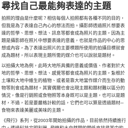
尋找自己最能夠表達的主題
拍照的理由是什麼呢？相信每個人拍照都有各種不同的目的，
但我是為了表達自己內心的想法而拍。攝影師透過照片想要表
達的哲學、思想、想法、訊息等都會成為照片的主題，因為主
題是攝影師在照片中想要表達的意義，也就是作品的中心的思
想或內容，為了表達出照片的主要標題所使用的拍攝目標就會
成為題材，所以表現主題所需的媒介也可以說就是題材。
以拍攝大地為例，此時大地所具備的意義或價值、作者對於大
地的哲學、思想、想法、感覺等都會成為照片的主題，紮根於
土壤和大地中維生的植物、或者是靠大地當作媒介而生存的動
物等則會成為題材。其實偶爾也會出現主題和題材難以區分的
情況，像是行銷照或食物照等本身既可以是主題，也可以是題
材，不過，若是要嚴格計較的話，它們也可以算是透過題材─
食物來表達美麗或美味的主題。
《飛行》系列，從2003年開始拍攝的作品，目前依然持續進行
中。透過科技文明利器─飛機和大自然間的關係來找尋其中的