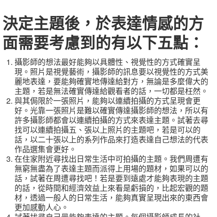
決定主題後，於表達情感的方
面需要考慮到的有以下五點：
攝影師的想法最好能夠以具體性、視覺性的方式確實呈
現。照片是視覺藝術，攝影師的訊息要以視覺性的方式美
麗地表達，要能夠確實地傳達給對方，無論是多麼偉大的
主題，若是無法確實傳達給觀看者的話，一切都是枉然。
與其侷限於一張照片，能夠以連續拍攝的方式呈現會更
好。光靠一張照片是難以確實傳達攝影師的想法，所以有
許多攝影師都會以連續拍攝的方式來表達主題。試著去尋
找可以連續拍攝五、張以上照片的主題吧，若是可以的
話，以二十張以上的系列作品來打造表達自己想法的代表
作品選集會更好。
在住家附近尋找出日常生活中可拍攝的主題。我們周遭有
無窮無盡為了表達主題而派得上用場的題材，如果可以的
話，試著在周遭尋找吧！若是要到遠處才能夠表現的主題
的話，從時間和經濟效益上來看是虧損的，比起宏觀的題
材，透過一般人的日常生活，能夠真實呈現出來的東西會
更加感動人心。
試著找尋自己最能夠表達的主題。每個攝影師成長的社