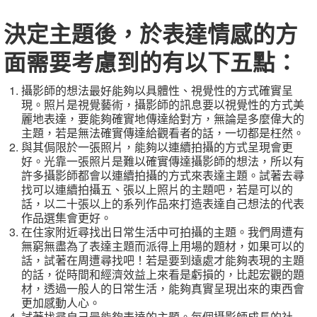
決定主題後，於表達情感的方
面需要考慮到的有以下五點：
攝影師的想法最好能夠以具體性、視覺性的方式確實呈
現。照片是視覺藝術，攝影師的訊息要以視覺性的方式美
麗地表達，要能夠確實地傳達給對方，無論是多麼偉大的
主題，若是無法確實傳達給觀看者的話，一切都是枉然。
與其侷限於一張照片，能夠以連續拍攝的方式呈現會更
好。光靠一張照片是難以確實傳達攝影師的想法，所以有
許多攝影師都會以連續拍攝的方式來表達主題。試著去尋
找可以連續拍攝五、張以上照片的主題吧，若是可以的
話，以二十張以上的系列作品來打造表達自己想法的代表
作品選集會更好。
在住家附近尋找出日常生活中可拍攝的主題。我們周遭有
無窮無盡為了表達主題而派得上用場的題材，如果可以的
話，試著在周遭尋找吧！若是要到遠處才能夠表現的主題
的話，從時間和經濟效益上來看是虧損的，比起宏觀的題
材，透過一般人的日常生活，能夠真實呈現出來的東西會
更加感動人心。
試著找尋自己最能夠表達的主題。每個攝影師成長的社