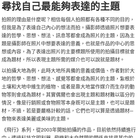
尋找自己最能夠表達的主題
拍照的理由是什麼呢？相信每個人拍照都有各種不同的目的，
但我是為了表達自己內心的想法而拍。攝影師透過照片想要表
達的哲學、思想、想法、訊息等都會成為照片的主題，因為主
題是攝影師在照片中想要表達的意義，也就是作品的中心的思
想或內容，為了表達出照片的主要標題所使用的拍攝目標就會
成為題材，所以表現主題所需的媒介也可以說就是題材。
以拍攝大地為例，此時大地所具備的意義或價值、作者對於大
地的哲學、思想、想法、感覺等都會成為照片的主題，紮根於
土壤和大地中維生的植物、或者是靠大地當作媒介而生存的動
物等則會成為題材。其實偶爾也會出現主題和題材難以區分的
情況，像是行銷照或食物照等本身既可以是主題，也可以是題
材，不過，若是要嚴格計較的話，它們也可以算是透過題材─
食物來表達美麗或美味的主題。
《飛行》系列，從2003年開始拍攝的作品，目前依然持續進行
中。透過科技文明利器─飛機和大自然間的關係來找尋其中的