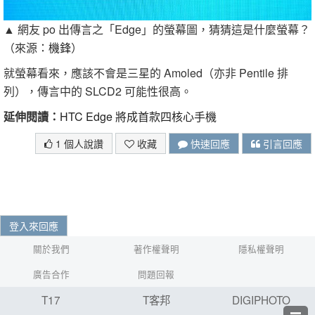
▲ 網友 po 出傳言之「Edge」的螢幕圖，猜猜這是什麼螢幕？
（來源：
機鋒
）
就螢幕看來，應該不會是三星的 Amoled（亦非 Pentile 排
列），傳言中的 SLCD2 可能性很高。
延伸閱讀：
HTC Edge 將成首款四核心手機
1 個人說讚
收藏
快速回應
引言回應
登入來回應
關於我們
著作權聲明
隱私權聲明
廣告合作
問題回報
T17
T客邦
DIGIPHOTO