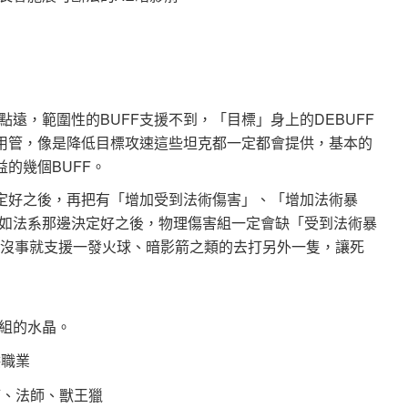
遠，範圍性的BUFF支援不到，「目標」身上的DEBUFF
不用管，像是降低目標攻速這些坦克都一定都會提供，基本的
的幾個BUFF。
決定好之後，再把有「增加受到法術傷害」、「增加法術暴
如法系那邊決定好之後，物理傷害組一定會缺「受到法術暴
術士沒事就支援一發火球、暗影箭之類的去打另外一隻，讓死
組的水晶。
供職業
滿、法師、獸王獵