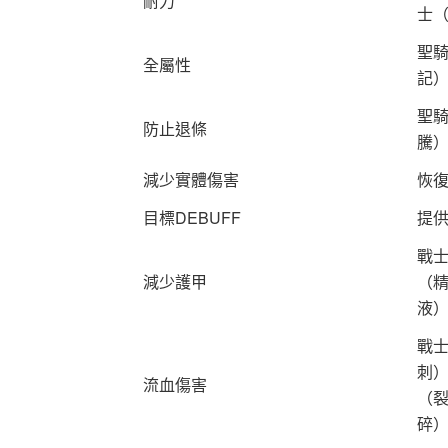
耐力
士
聖
全屬性
記
聖
防止退條
騰
減少實體傷害
恢
目標DEBUFF
提
戰
減少護甲
（
液
戰
刺
流血傷害
（
碎