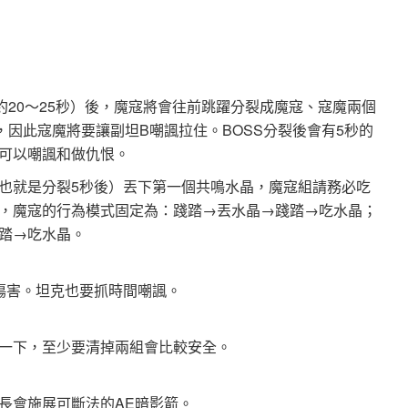
約20～25秒）後，魔寇將會往前跳躍分裂成魔寇、寇魔兩個
因此寇魔將要讓副坦B嘲諷拉住。BOSS分裂後會有5秒的
可以嘲諷和做仇恨。
也就是分裂5秒後）丟下第一個共鳴水晶，魔寇組請務必吃
，魔寇的行為模式固定為：踐踏→丟水晶→踐踏→吃水晶；
踏→吃水晶。
傷害。坦克也要抓時間嘲諷。
一下，至少要清掉兩組會比較安全。
長會施展可斷法的AE暗影箭。