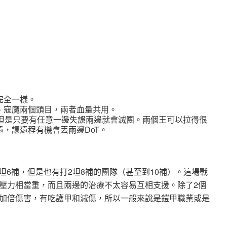
完全一樣。
、寇魔兩個頭目，兩者血量共用。
，但是只要有任意一邊失誤兩邊就會滅團。兩個王可以拉得很
，讓遠程有機會丟兩邊DoT。
2坦6補，但是也有打2坦8補的團隊（甚至到10補）。這場戰
壓力相當重，而且兩邊的治療不太容易互相支援。除了2個
加倍傷害，有吃護甲和減傷，所以一般來說是鎧甲職業或是