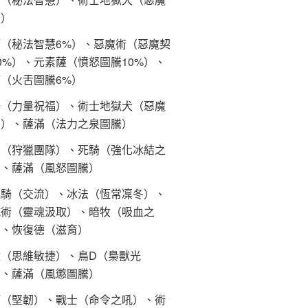
慧）
（秘法智慧6%）、惡魔術（惡魔契
0%）、元素薩（憤怒圖騰10%）、
（火舌圖騰6%）
騎（力量祝福）、術士地獄犬（惡魔
慧）、薩滿（法力之泉圖騰）
人（狩獵團隊）、死騎（強化冰結之
）、薩滿（風怒圖騰）
戒騎（交流）、冰法（恆常凜冬）、
滅術（靈魂汲取）、暗牧（吸血之
）、恢復德（滋育）
牧（思維敏捷）、鳥D（梟獸光
）、薩滿（風懲圖騰）
師（堅韌）、戰士（命令之吼）、術