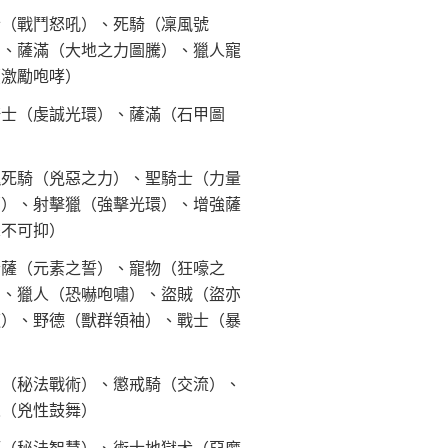
士（戰鬥怒吼）、死騎（凜風號
）、薩滿（大地之力圖騰）、獵人寵
（激勵咆哮）
騎士（虔誠光環）、薩滿（石甲圖
）
魄死騎（兇惡之力）、聖騎士（力量
福）、射擊獵（強擊光環）、增強薩
怒不可抑）
素薩（元素之誓）、寵物（狂嚎之
）、獵人（恐嚇咆嘯）、盜賊（盜亦
道）、野德（獸群領袖）、戰士（暴
）
法（秘法戰術）、懲戒騎（交流）、
人（兇性鼓舞）
師（秘法智慧）、術士地獄犬（惡魔