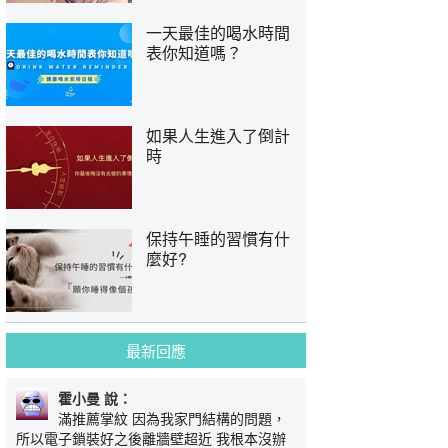
一天最佳的喝水時間
表你知道嗎？
如果人生進入了倒計
時
保持午睡的習慣有什
麼好?
最新回應
霍小曼 說：
滿推薦掌紋 因為我家門結構的問題，
所以電子鎖裝好之後離牆壁超近 我根本沒辦