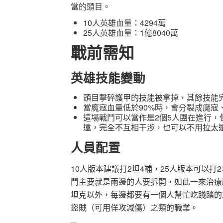
當的頭目。
10人英雄血量：4294萬
25人英雄血量：1億8040萬
戰前需知
英雄技能變動
頭目擊碎護甲的技能被拿掉，其餘技能
當魔寇血量低於90%時，會分裂成魔寇
這場戰鬥可以當作是2個5人團在進行
遠，完全不互相干涉，也可以不用拉太遠
人員配置
10人版本建議打2坦4補，25人版本可以打
鬥主要就是兩邊的人要拆開，如此一來治療
坦克以外，每邊都要有一個人幫忙吃踐踏的
盜賊（可用佯攻減傷）之類的職業。