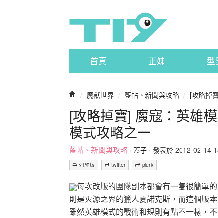
首頁
正妹
型
/
魔獸世界
/
藍帖、新聞與攻略
/
[攻略掉
[攻略掉寶] 魔寇：英雄
模式攻略之一
藍帖、新聞與攻略
·
蓋子
· 發表於 2012-02-14 13
列印版
twitter
plurk
每次改版的團隊副本都會有一隻很簡單的
則是火源之界的獵人夏諾克斯，而這個版本
雖然英雄模式的戰術和規則有點不一樣，不