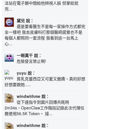
法站在電子鎖中間給他辨視人臉 但掌紋就
完...
黛兒 說：
還是要看醫生不是每一家操作方式都完
全一樣吧 我去皮膚科打那個醫師感覺也不是
每個人都照同一套流程 我看到這一台馬上
心...
一眼萬千 說：
危險發言禁止啊!
yuyu 說：
貧乳克蕾西亞又可愛又傲嬌，真的好想
好想要跟她.....
windwithme 說：
從下達指令到圖片回傳共耗時
2m34s，OpenClaw工作階段記錄此次代理任
務使用56.5K Token。 接...
windwithme 說：