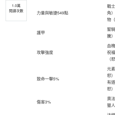
1.0萬
戰
閱讀次數
力量與敏捷549點
角
物
聖
護甲
騰
血
攻擊強度
祝
（
元
怒
致命一擊5%
有
怒
奧
傷害3%
獵
法