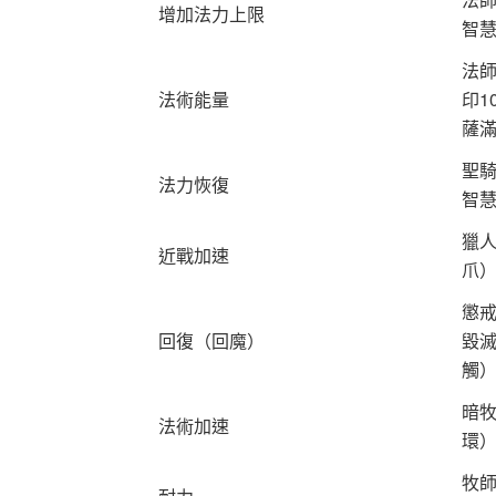
增加法力上限
智
法師
法術能量
印1
薩滿
聖
法力恢復
智
獵
近戰加速
爪
懲
回復（回魔）
毀
觸
暗
法術加速
環
牧