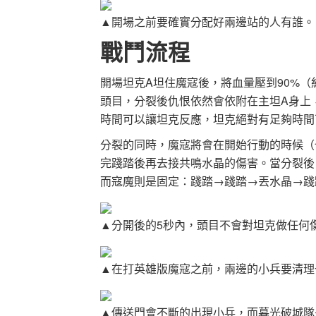
▲開場之前要確實分配好兩邊站的人有誰。
戰鬥流程
開場坦克A坦住魔寇後，將血量壓到90%（
頭目，分裂後仇恨依然會依附在主坦A身上，
時間可以讓坦克反應，坦克絕對有足夠時間
分裂的同時，魔寇將會在開始行動的時候（
完踐踏後再去接共鳴水晶的傷害。當分裂後
而寇魔則是固定：踐踏→踐踏→丟水晶→踐
▲分開後的5秒內，頭目不會對坦克做任何
▲在打英雄版魔寇之前，兩邊的小兵要清理
▲傳送門會不斷的出現小兵，而暮光破城隊