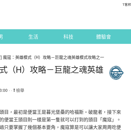
T客邦
男
生活
科技
體驗會
寶] 魔寇：英雄模式（H）攻略－巨龍之魂英雄模式攻略之一
模式（H）攻略－巨龍之魂英雄
:00 · ·
檢舉
頭目，最初是便當王是暮光堡壘的哈福斯‧破龍者，接下來
的便當王頭目則一樣是第一隻就可以打到的頭目「魔寇」。
過只要掌握了幾個基本要角，魔寇算是可以讓大家周周吃便