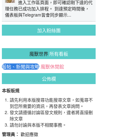
進入工作區頁面，即可確認剛下達的代
理任務已成功加入排程。 到達預定時間後，
儀表板與Telegram皆會同步顯示...
加入粉絲團
魔獸世界
所有看板
藍帖、新聞與攻略
魔獸休閒館
公佈欄
本板板規
請先利用本版搜尋功能搜尋文章，如蒐尋不
到您所需要的資訊，再發表文章詢問。
發文請遵循討論區發文規則，違者將直接刪
除文章
請勿討論與本版不相關事務。
管理員：
歡迎應徵