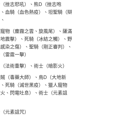
士（挫志怒吼）、熊D（挫志咆
）、血騎（血色熱疫）、坦聖騎（辯
）、
人寵物（塵霧之雲、旋風尾）、薩滿
大地震擊）、死騎（冰結之觸）、野
（感染之傷）、聖騎（剛正審判）、
士（雷霆一擊）
法（法術重擊）、術士（暗影火）
肢賊（毒藥大師）、鳥D（大地新
）、死騎（滅世黑疫）、獵人寵物
噴火、閃電吐息）、術士（元素詛
）
士（元素詛咒）