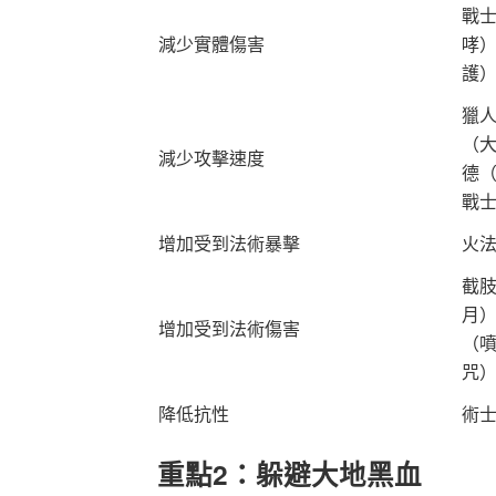
戰
減少實體傷害
哮
護
獵
（
減少攻擊速度
德
戰
增加受到法術暴擊
火
截
月
增加受到法術傷害
（
咒
降低抗性
術
重點2：躲避大地黑血