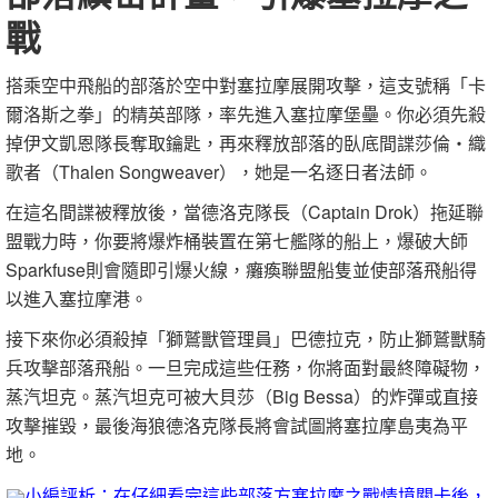
戰
搭乘空中飛船的部落於空中對塞拉摩展開攻擊，這支號稱「卡
爾洛斯之拳」的精英部隊，率先進入塞拉摩堡壘。你必須先殺
掉伊文凱恩隊長奪取鑰匙，再來釋放部落的臥底間諜莎倫‧織
歌者（Thalen Songweaver），她是一名逐日者法師。
在這名間諜被釋放後，當德洛克隊長（Captain Drok）拖延聯
盟戰力時，你要將爆炸桶裝置在第七艦隊的船上，爆破大師
Sparkfuse則會隨即引爆火線，癱瘓聯盟船隻並使部落飛船得
以進入塞拉摩港。
接下來你必須殺掉「獅鷲獸管理員」巴德拉克，防止獅鷲獸騎
兵攻擊部落飛船。一旦完成這些任務，你將面對最終障礙物，
蒸汽坦克。蒸汽坦克可被大貝莎（Big Bessa）的炸彈或直接
攻擊摧毀，最後海狼德洛克隊長將會試圖將塞拉摩島夷為平
地。
小編評析：在仔細看完這些部落方塞拉摩之戰情境關卡後，