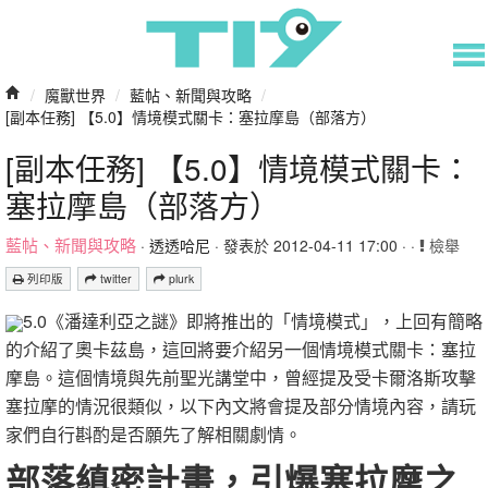
/
魔獸世界
/
藍帖、新聞與攻略
/
[副本任務] 【5.0】情境模式關卡：塞拉摩島（部落方）
[副本任務] 【5.0】情境模式關卡：
塞拉摩島（部落方）
藍帖、新聞與攻略
·
透透哈尼
· 發表於 2012-04-11 17:00 · ·
檢舉
列印版
twitter
plurk
5.0《潘達利亞之謎》即將推出的「情境模式」，上回有簡略
的介紹了奧卡茲島，這回將要介紹另一個情境模式關卡：塞拉
摩島。這個情境與先前聖光講堂中，曾經提及受卡爾洛斯攻擊
塞拉摩的情況很類似，以下內文將會提及部分情境內容，請玩
家們自行斟酌是否願先了解相關劇情。
部落縝密計畫，引爆塞拉摩之