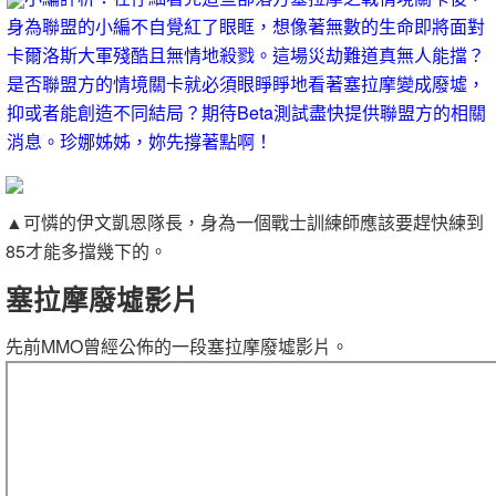
身為聯盟的小編不自覺紅了眼眶，想像著無數的生命即將面對
卡爾洛斯大軍殘酷且無情地殺戮。這場災劫難道真無人能擋？
是否聯盟方的情境關卡就必須眼睜睜地看著塞拉摩變成廢墟，
抑或者能創造不同結局？期待Beta測試盡快提供聯盟方的相關
消息。珍娜姊姊，妳先撐著點啊！
▲可憐的伊文凱恩隊長，身為一個戰士訓練師應該要趕快練到
85才能多擋幾下的。
塞拉摩廢墟影片
先前MMO曾經公佈的一段塞拉摩廢墟影片。