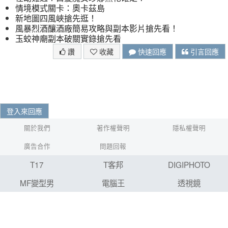
情境模式關卡：奧卡茲島
新地圖四風峽搶先逛！
風暴烈酒釀酒廠簡易攻略與副本影片搶先看！
玉蛟神廟副本破關實錄搶先看
讚
收藏
快速回應
引言回應
登入來回應
關於我們
著作權聲明
隱私權聲明
廣告合作
問題回報
T17
T客邦
DIGIPHOTO
MF變型男
電腦王
透視鏡