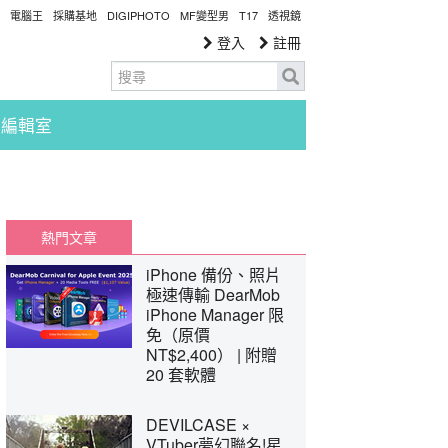
電腦王
採購基地
DIGIPHOTO
MF變型男
T17
透視鏡
登入
註冊
編輯室
熱門文章
iPhone 備份、照片
極速傳輸 DearMob
iPhone Manager 限
免（原價
NT$2,400） | 附贈
20 套軟體
DEVILCASE ×
VTuber夢幻聯名!星