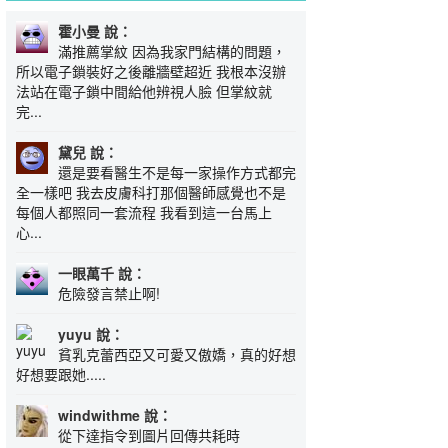
霍小曼 說：
滿推薦掌紋 因為我家門結構的問題，
所以電子鎖裝好之後離牆壁超近 我根本沒辦
法站在電子鎖中間給他辨視人臉 但掌紋就
完...
黛兒 說：
還是要看醫生不是每一家操作方式都完
全一樣吧 我去皮膚科打那個醫師感覺也不是
每個人都照同一套流程 我看到這一台馬上
心...
一眼萬千 說：
危險發言禁止啊!
yuyu 說：
貧乳克蕾西亞又可愛又傲嬌，真的好想
好想要跟她.....
windwithme 說：
從下達指令到圖片回傳共耗時