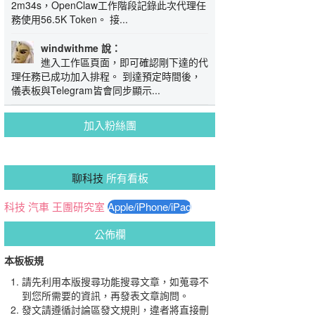
2m34s，OpenClaw工作階段記錄此次代理任
務使用56.5K Token。 接...
windwithme 說：
進入工作區頁面，即可確認剛下達的代
理任務已成功加入排程。 到達預定時間後，
儀表板與Telegram皆會同步顯示...
加入粉絲團
聊科技
所有看板
科技
汽車
王團研究室
Apple/iPhone/iPad
公佈欄
本板板規
請先利用本版搜尋功能搜尋文章，如蒐尋不
到您所需要的資訊，再發表文章詢問。
發文請遵循討論區發文規則，違者將直接刪