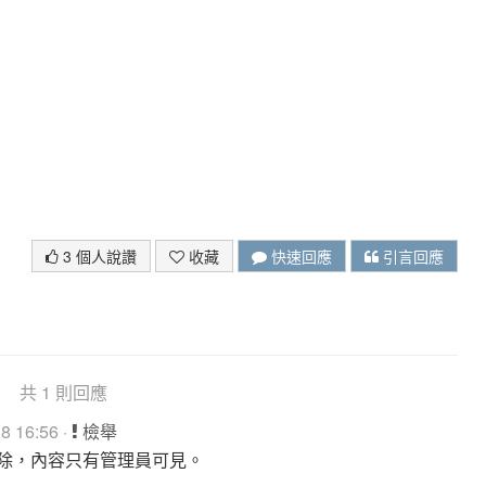
3 個人說讚
收藏
快速回應
引言回應
共 1 則回應
 16:56 ·
檢舉
除，內容只有管理員可見。