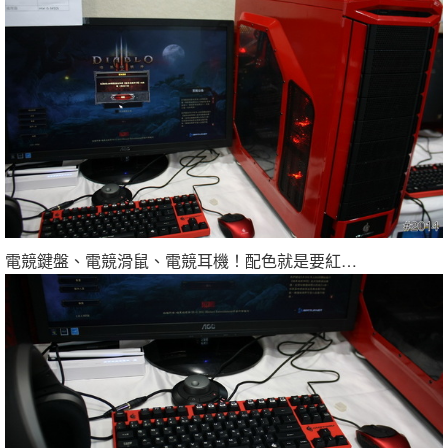
電競鍵盤、電競滑鼠、電競耳機！配色就是要紅…