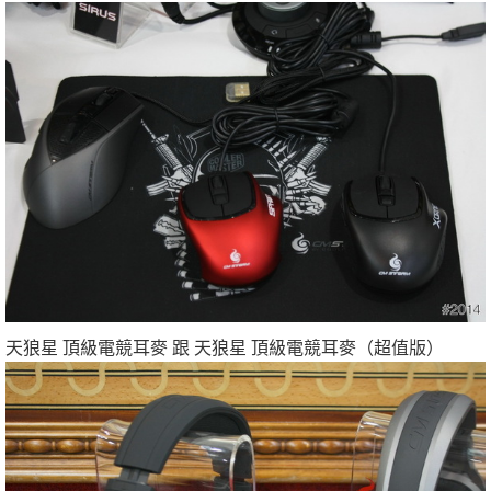
天狼星 頂級電競耳麥 跟 天狼星 頂級電競耳麥（超值版）