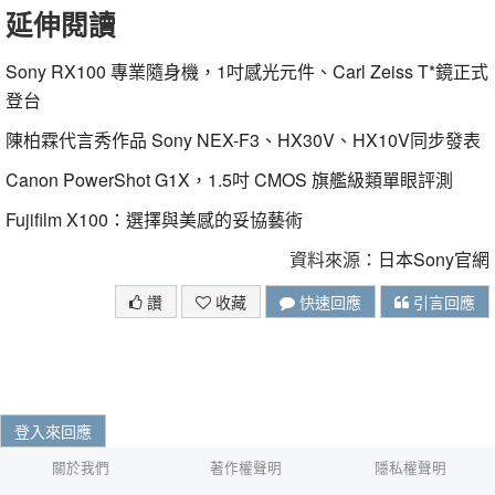
延伸閱讀
Sony
RX100
專業隨身機，1吋感光元件、Carl Zeiss T*鏡正式
登台
陳柏霖代言秀作品
Sony
NEX
-
F3
、HX30V、HX10V同步發表
Canon PowerShot G1X，1.5吋 CMOS 旗艦級類單眼評測
Fujifilm
X100
：選擇與美感的妥協藝術
資料來源：
日本Sony官網
讚
收藏
快速回應
引言回應
登入來回應
關於我們
著作權聲明
隱私權聲明