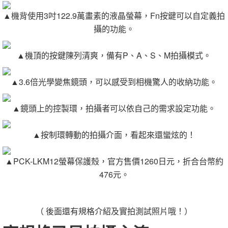
▲機背使用3吋122.9萬畫素的液晶螢幕，Fn按鍵可以自定義拍
攝的功能。
▲機頂的按鍵陳列清爽，備有P、A、S、M拍攝模式。
▲3.6倍光學變焦鏡頭，可以感受到相機驚人的收納功能。
▲鏡頭上的控製環，拍攝者可以依自己的需求設定功能。
▲按制環轉動的拍攝介面，看起來還蠻炫的！
▲PCK-LKM12螢幕保護殼，官方售價1260日元，折合台幣約
476元。
（ 後面還有規格介紹及實拍測試照片哦！）