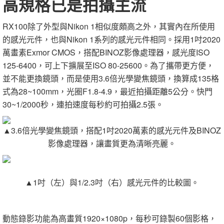
高規格已是拍攝主流
RX100除了外型與Nikon 1相似度頗高之外，其實內在所使用
的感光元件，也與Nikon 1系列的感光元件相同。採用1吋2020
萬畫素Exmor CMOS，搭配BINOZ影像處理器，感光度ISO
125-6400，可上下擴展至ISO 80-25600。為了攜帶更方便，
並不能更換鏡頭，而是使用3.6倍光學變焦鏡頭，換算成135格
式為28~100mm，光圈F1.8-4.9，最近拍攝距離5公分。快門
30~1/2000秒，連拍速度每秒約可拍攝2.5張。
▲3.6倍光學變焦鏡頭，搭配1吋2020萬素的感光元件及BINOZ
影像處理器，讓畫質更為清晰亮麗。
▲1吋（左）與1/2.3吋（右）感光元件的比較圖。
動態錄影功能為高畫質1920×1080p，每秒可錄製60個影格，