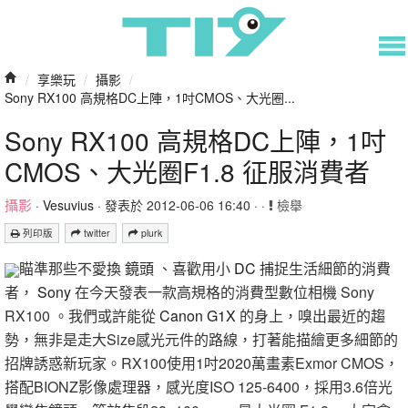
/
享樂玩
/
攝影
/
Sony RX100 高規格DC上陣，1吋CMOS、大光圈...
Sony RX100 高規格DC上陣，1吋
CMOS、大光圈F1.8 征服消費者
攝影
·
Vesuvius
· 發表於 2012-06-06 16:40 · ·
檢舉
列印版
twitter
plurk
瞄準那些不愛換
鏡頭
、喜歡用小
DC
捕捉生活細節的消費
者，
Sony
在今天發表一款高規格的消費型數位相機 Sony
RX100 。我們或許能從
Canon
G1X
的身上，嗅出最近的趨
勢，無非是走大Size感光元件的路線，打著能描繪更多細節的
招牌誘惑新玩家。RX100使用1吋2020萬畫素Exmor CMOS，
搭配BIONZ影像處理器，感光度ISO 125-6400，採用3.6倍光