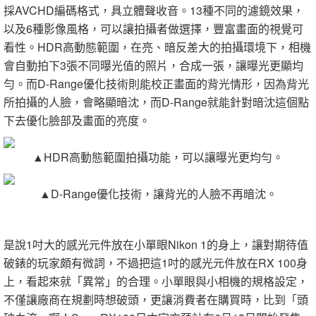
採AVCHD編碼格式，具立體聲收音。13種不同的濾鏡效果，
以及6種影像風格，可以讓拍攝者做選擇，豐富畫面的視覺可
看性。HDR高動態範圍，在亮、暗反差大的拍攝環境下，相機
會自動拍下3張不同曝光值的照片，合成一張，讓曝光更顯均
勻。而D-Range優化技術則能校正畫面的背光情形，因為背光
所拍攝的人臉，會略顯暗沈，而D-Range就能針對暗沈這個點
下去優化臉部及畫面的亮度。
▲HDR高動態範圍拍攝功能，可以讓曝光更均勻。
▲D-Range優化技術，讓背光的人臉不再暗沈。
是說1吋大的感光元件放在小單眼Nikon 1的身上，讓對期待值
破錶的玩家頗有微詞，不過把這1吋的感光元件放在RX 100身
上，看起來就「異常」的合理。小單眼與小相機的規格設定，
不僅讓廠商在規劃時想破頭，更讓消費者在購買時，比到「頭