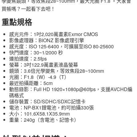
學變焦鏡頭，等效焦段28~100mm，最大光圈 F1.8 。大家會
買帳嗎？一起看下去吧！
重點規格
感光元件：1吋2,020萬畫素Exmor CMOS
影像處理器：BIONZ 影像處理引擎
感光度：ISO 125-6400，可擴展至ISO 80-25600
快門速度：30~1/2000 秒
連拍速度：2.5fps
螢幕：3吋122.9萬畫素液晶螢幕
鏡頭：3.6倍光學變焦，等效焦段28~100mm
光圈：F1.8（W）-4.9（T）
最近拍攝距離：5cm
動態錄影：Full HD 1920×1080p@60fps，支援AVCHD編
碼格式
儲存裝置：SD/SDHC/SDXC記憶卡
電池：NP-BX1鋰電池，約可拍攝330張
大小：101.6X58.1X35.9mm
重量：240g（含電池、記憶卡）