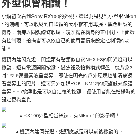
外型似曾相識！
小編初次看到Sony RX100的外觀，還以為是見到小單眼
Nikon
1
的魂魄。可以收納到口袋裡的大小就不用再提，黑色鋁製的
機身，兩旁以圓弧線條收尾，鏡頭擺在機身的正中間，上面還
有控制環，拍攝者可以依自己的使用習慣來設定控制環的功
能。
機頂內建閃光燈，閃燈頭有點類似自家
NEX-F3
的閃光燈可以
移動，還有電源開關按鍵、變焦鈕及拍攝模式轉盤。機背為3
吋122.9萬畫素液晶螢幕，即使在明亮的戶外環境也能清楚觀
看螢幕上的照片，還可另外加購PCK-LKM12的保護殼來保護
螢幕。Fn按鍵也是可以自定義的按鍵，讓使用者能在拍攝時的
設定更為直覺。
▲RX100外型相當幹練，有Nikon 1的影子啊！
▲機頂內建閃光燈，燈頭應該是可以前後移動的。