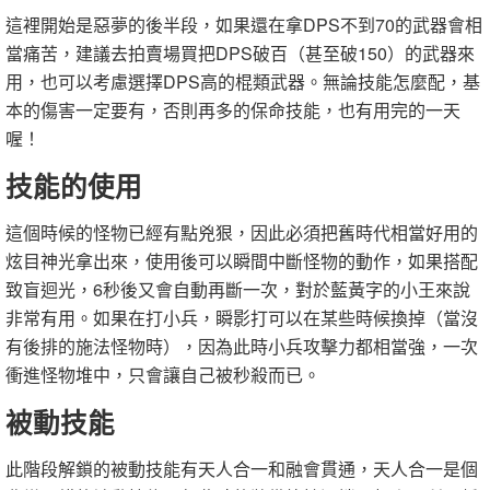
這裡開始是惡夢的後半段，如果還在拿DPS不到70的武器會相
當痛苦，建議去拍賣場買把DPS破百（甚至破150）的武器來
用，也可以考慮選擇DPS高的棍類武器。無論技能怎麼配，基
本的傷害一定要有，否則再多的保命技能，也有用完的一天
喔！
技能的使用
這個時候的怪物已經有點兇狠，因此必須把舊時代相當好用的
炫目神光拿出來，使用後可以瞬間中斷怪物的動作，如果搭配
致盲迴光，6秒後又會自動再斷一次，對於藍黃字的小王來說
非常有用。如果在打小兵，瞬影打可以在某些時候換掉（當沒
有後排的施法怪物時），因為此時小兵攻擊力都相當強，一次
衝進怪物堆中，只會讓自己被秒殺而已。
被動技能
此階段解鎖的被動技能有天人合一和融會貫通，天人合一是個