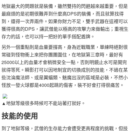
地獄最大的問題就是裝備，雖然雙持的閃避越來越重要，但是
最麻煩的是初期很難弄到什麼高DPS的裝備，而且就算找得
到，還得一次弄兩件。如果你財力不足，雙手武器在這裡可以
獲得很高的DPS，讓武僧能以極高的攻擊力來做輸出；重視生
存力的話，也可以持一把好的單手搭配盾牌。
另外一個重點則是血量要撐高，身為近戰職業，單練時絕對很
常碰到怪物衝上來把你團團圍住，在地獄第三章時，最好有
25000以上的血量才會稍微安全一點，否則明鏡止水可是開完
就得等死。瞬影打可以因地制宜的切換成別的技能，不過在某
些沈淪魔法師、或是翼蝠類、魅魔出沒的區域是必裝，不然小
怪放一發火球都是4000起跳的傷害，裝不好會打得很痛苦。
▲地獄等級很多時候可不能站著打就好。
技能的使用
到了地獄等級，武僧的生存能力會遭受更高程度的挑戰，但技