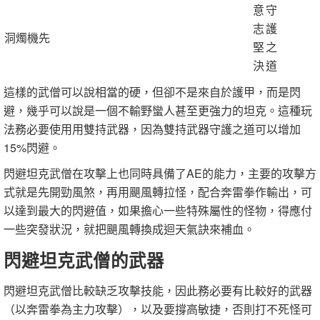
意
守
志
護
洞燭機先
堅
之
決
道
這樣的武僧可以說相當的硬，但卻不是來自於護甲，而是閃
避，幾乎可以說是一個不輸野蠻人甚至更強力的坦克。這種玩
法務必要使用用雙持武器，因為雙持武器守護之道可以增加
15%閃避。
閃避坦克武僧在攻擊上也同時具備了AE的能力，主要的攻擊方
式就是先開勁風煞，再用颶風轉拉怪，配合奔雷拳作輸出，可
以達到最大的閃避值，如果擔心一些特殊屬性的怪物，得應付
一些突發狀況，就把颶風轉換成迴天氣訣來補血。
閃避坦克武僧的武器
閃避坦克武僧比較缺乏攻擊技能，因此務必要有比較好的武器
（以奔雷拳為主力攻擊），以及要撐高敏捷，否則打不死怪可