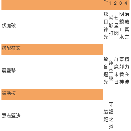
1
2
3
4
炫
明
治
瞬
七
目
鏡
療
伏魔破
影
星
神
止
真
打
閃
光
水
言
搭配符文
致
群
寧
精
翔
盲
魔
靜
力
震盪擊
空
迴
末
養
充
腿
光
日
神
沛
被動技
守
超
護
意志堅決
絕
之
道