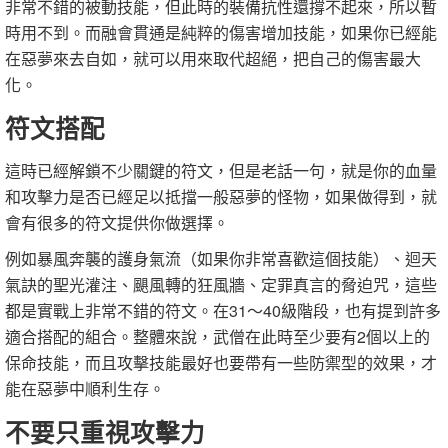
非常不錯的被動技能，但此時的裝備抗性還撐不起來，所以暫
時用不到。而融會貫通是純粹的傷害增加技能，如果你已經能
在惡夢來去自如，就可以用來取代超絕，把自己的傷害最大
化。
符文搭配
這時已經解鎖不少關鍵的符文，但是老話一句，就是你的血量
和攻擊力是否已經足以抵擋一般惡夢的怪物，如果做得到，就
會有很多的符文提供你做選擇。
例如暴風奔襲的護身氣流（如果你非常喜歡這個技能）、迴天
氣訣的聖光灌注、颶風轉的狂風牆、定罪真言的脅迫咒，這些
都是實戰上非常不錯的符文。在31～40級階段，也有提到許多
適合搭配的組合。整體來說，武僧在此時至少要有2個以上的
保命技能，而且攻擊技能最好也要帶有一些防禦型的效果，才
能在惡夢中順利生存。
不要只重視攻擊力