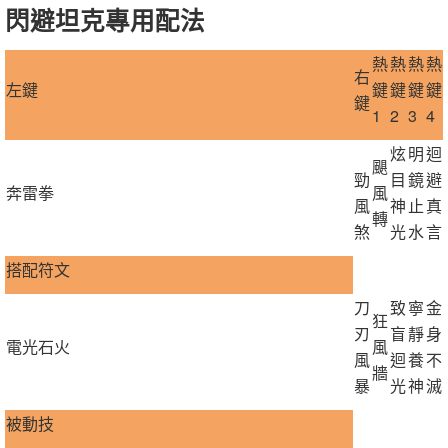
閃避坦克專用配法
熱
熱
熱
熱
右
左鍵
鍵
鍵
鍵
鍵
鍵
1
2
3
4
炫
明
迴
颶
勁
目
鏡
避
奔雷拳
風
風
神
止
真
轉
煞
光
水
言
搭配符文
刀
致
寧
金
狂
刃
盲
靜
身
電光石火
風
風
迴
養
不
牆
暴
光
神
滅
被動技