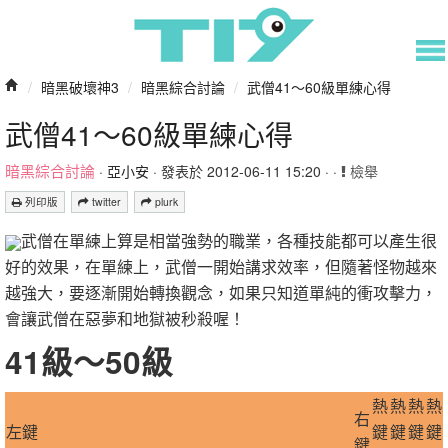
/
暗黑破壞神3
/
暗黑綜合討論
/
武僧41～60級單練心得
武僧41～60級單練心得
暗黑綜合討論
·
亞小安
· 發表於 2012-06-11 15:20 · ·
檢舉
列印版
twitter
plurk
武僧在單練上算是相當強勢的職業，各種技能都可以產生很
好的效果，在單練上，武僧一開始講求效率，但隨著怪物越來
越強大，要逐漸開始轉換觀念，如果只知道單純的衝攻擊力，
會讓武僧在惡夢和地獄被秒殺喔！
41級～50級
熱
熱
熱
熱
右
左鍵
鍵
鍵
鍵
鍵
鍵