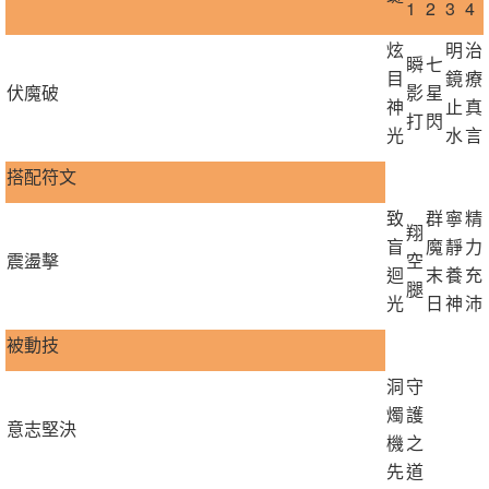
1
2
3
4
炫
明
治
瞬
七
目
鏡
療
伏魔破
影
星
神
止
真
打
閃
光
水
言
搭配符文
致
群
寧
精
翔
盲
魔
靜
力
震盪擊
空
迴
末
養
充
腿
光
日
神
沛
被動技
洞
守
燭
護
意志堅決
機
之
先
道