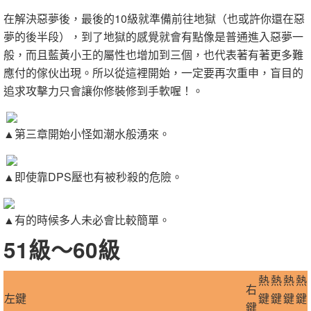
在解決惡夢後，最後的10級就準備前往地獄（也或許你還在惡
夢的後半段），到了地獄的感覺就會有點像是普通進入惡夢一
般，而且藍黃小王的屬性也增加到三個，也代表著有著更多難
應付的傢伙出現。所以從這裡開始，一定要再次重申，盲目的
追求攻擊力只會讓你修裝修到手軟喔！。
▲第三章開始小怪如潮水般湧來。
▲即使靠DPS壓也有被秒殺的危險。
▲有的時候多人未必會比較簡單。
51級～60級
熱
熱
熱
熱
右
左鍵
鍵
鍵
鍵
鍵
鍵