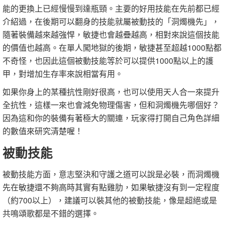
能的更換上已經慢慢到達瓶頸。主要的好用技能在先前都已經
介紹過，在後期可以翻身的技能就屬被動技的「洞燭機先」，
隨著裝備越來越強悍，敏捷也會越疊越高，相對來說這個技能
的價值也越高。在單人闖地獄的後期，敏捷甚至超越1000點都
不奇怪，也因此這個被動技能等於可以提供1000點以上的護
甲，對增加生存率來說相當有用。
如果你身上的某種抗性剛好很高，也可以使用天人合一來提升
全抗性，這樣一來也會減免物理傷害，但和洞燭機先哪個好？
因為這和你的裝備有著極大的關連，玩家得打開自己角色詳細
的數值來研究清楚喔！
被動技能
被動技能方面，意志堅決和守護之道可以說是必裝，而洞燭機
先在敏捷還不夠高時其實有點雞肋，如果敏捷沒有到一定程度
（約700以上），建議可以裝其他的被動技能，像是超絕或是
共鳴頌歌都是不錯的選擇。