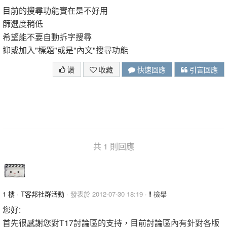
目前的搜尋功能實在是不好用
篩選度稍低
希望能不要自動拆字搜尋
抑或加入"標題"或是"內文"搜尋功能
讚
收藏
快速回應
引言回應
共 1 則回應
1 樓
·
T客邦社群活動
· 發表於 2012-07-30 18:19 ·
檢舉
您好:
首先很感謝您對T17討論區的支持，目前討論區內有針對各版