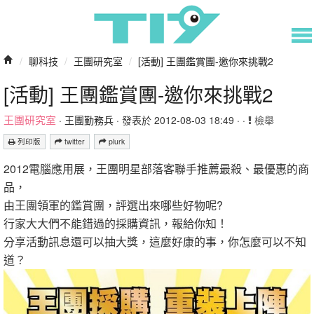
/
聊科技
/
王團研究室
/
[活動] 王團鑑賞團-邀你來挑戰2
[活動] 王團鑑賞團-邀你來挑戰2
王團研究室
·
王團勤務兵
· 發表於 2012-08-03 18:49 · ·
檢舉
列印版
twitter
plurk
2012電腦應用展，王團明星部落客聯手推薦最殺、最優惠的商
品，
由王團領軍的鑑賞團，評選出來哪些好物呢?
行家大大們不能錯過的採購資訊，報給你知！
分享活動訊息還可以抽大獎，這麼好康的事，你怎麼可以不知
道？