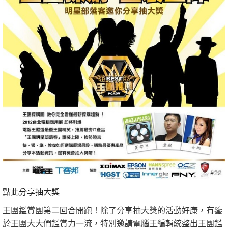
點此分享抽大獎
王團鑑賞團第二回合開跑！除了分享抽大獎的活動好康，有鑒
於王團大大們鑑賞力一流，特別邀請電腦王編輯統整出王團鑑