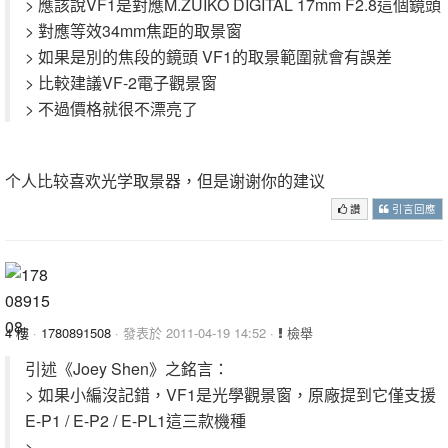
> 應該說VF1是對應M.ZUIKO DIGITAL 17mm F2.8這個鏡頭
> 對應等效34mm焦距的取景窗
> 如果是別的焦段的鏡頭 VF1的取景範圍就會有誤差
> 比較建議VF-2電子觀景窗
> 不過價格就很不漂亮了
个人比较喜欢光学取景器，但是谢谢你的建议
讚
引言回應
4 樓
·
1780891508
· 發表於 2011-04-19 14:52 ·
檢舉
引述《Joey Shen》之銘言：
> 如果小編沒記錯，VF1是光學觀景窗，原廠提到它僅支援
E-P1 / E-P2 / E-PL1這三款機種
>