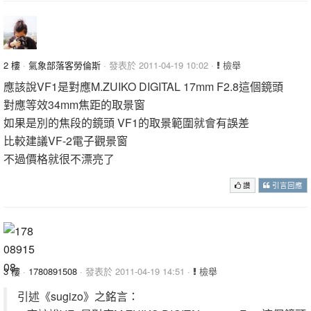
2 樓
·
氣象部落客勞倫斯
· 發表於 2011-04-19 10:02 ·
檢舉
應該說VF1是對應M.ZUIKO DIGITAL 17mm F2.8這個鏡頭
對應等效34mm焦距的取景窗
如果是別的焦段的鏡頭 VF1的取景範圍就會有誤差
比較建議VF-2電子觀景窗
不過價格就很不漂亮了
讚
引言回應
3 樓
·
1780891508
· 發表於 2011-04-19 14:51 ·
檢舉
引述《sugizo》之銘言：