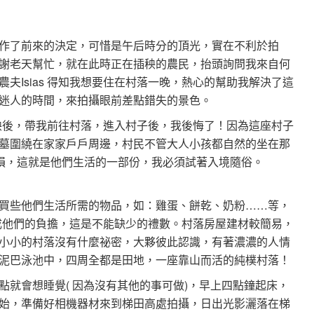
作了前來的決定，可惜是午后時分的頂光，實在不利於拍
謝老天幫忙，就在此時正在插秧的農民，抬頭詢問我來自何
夫Isias 得知我想要住在村落一晚，熱心的幫助我解決了這
迷人的時間，來拍攝眼前差點錯失的景色。
插完秧後，帶我前往村落，進入村子後，我後悔了！因為這座村子
墓圍繞在家家戶戶周邊，村民不管大人小孩都自然的坐在那
磨損，這就是他們生活的一部份，我必須試著入境隨俗。
買些他們生活所需的物品，如：雞蛋、餅乾、奶粉……等，
而造成他們的負擔，這是不能缺少的禮數。村落房屋建材較簡易，
小小的村落沒有什麼祕密，大夥彼此認識，有著濃濃的人情
泥巴泳池中，四周全都是田地，一座靠山而活的純樸村落！
就會想睡覺( 因為沒有其他的事可做)，早上四點鐘起床，
始，準備好相機器材來到梯田高處拍攝，日出光影灑落在梯