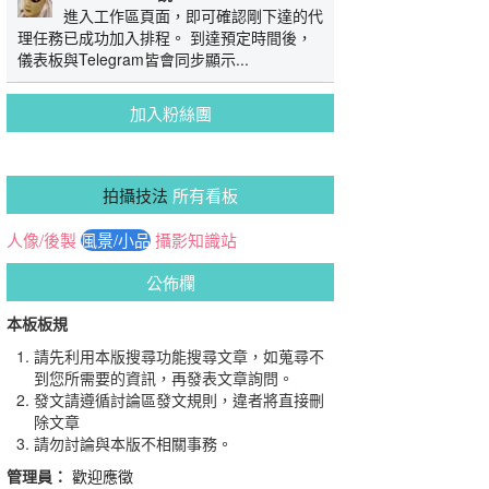
進入工作區頁面，即可確認剛下達的代
理任務已成功加入排程。 到達預定時間後，
儀表板與Telegram皆會同步顯示...
加入粉絲團
拍攝技法
所有看板
人像/後製
風景/小品
攝影知識站
公佈欄
本板板規
請先利用本版搜尋功能搜尋文章，如蒐尋不
到您所需要的資訊，再發表文章詢問。
發文請遵循討論區發文規則，違者將直接刪
除文章
請勿討論與本版不相關事務。
管理員：
歡迎應徵