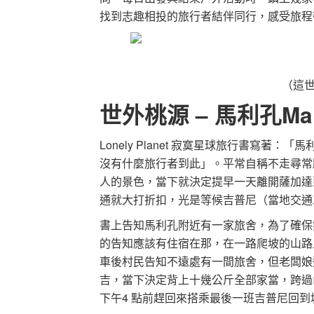
找到志趣相投的旅行者結伴同行，感受旅程
（這
世外桃源 – 馬利孔Mal
Lonely Planet 寂寞星球旅行書寫
沒有什麼旅行者到此」。平常自稱不走尋常
人的景色，當下就決定提早一天離開薩加達
通就大打折扣，光是等候吉普尼（當地交通
書上告知馬利孔附近有一家旅舍，為了確保
的告知應該有住宿在那，在一路爬坡的山路
車後村民告知不遠處有一間旅舍，但老闆娘
吉，當下決定背上十幾公斤全部家當，跨過
下午4 點前趕回來搭乘最後一班吉普尼回到