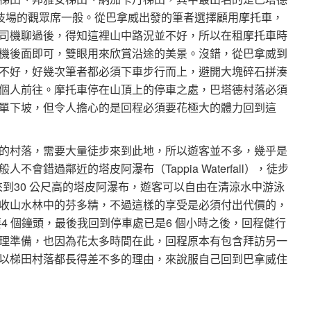
競技場的觀眾席一般。從巴拿威出發的筆者選擇顧用摩托車，
司機聊過後，得知這裡山中路況並不好，所以在租摩托車時
機後面即可，雙眼用來欣賞沿途的美景。沒錯，從巴拿威到
不好，好幾次筆者都必須下車步行而上，避開大塊碎石拼湊
個人前往。摩托車停在山頂上的停車之處，巴塔德村落必須
單下坡，但令人擔心的是回程必須要花極大的體力回到這
的村落，需要大量徒步來到此地，所以遊客並不多，幾乎是
會錯過鄰近的塔皮阿瀑布（Tappia Waterfall），徒步
來到30 公尺高的塔皮阿瀑布，遊客可以自由在清涼水中游泳
收山水林中的芬多精，不過這樣的享受是必須付出代價的，
要4 個鐘頭，最後我回到停車處已是6 個小時之後，回程健行
理準備，也因為花太多時間在此，回程原本有包含拜訪另一
以梯田村落都長得差不多的理由，來說服自己回到巴拿威住