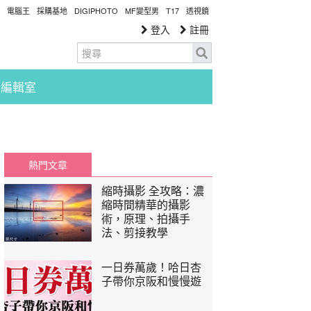
電腦王
採購基地
DIGIPHOTO
MF變型男
T17
透視鏡
登入
註冊
編輯室
熱門文章
縮時攝影 全攻略：濃
縮時間精華的攝影
術，原理、拍攝手
法、剪接教學
一日券萬歲！哈日杏
子帶你京阪和慢慢遊