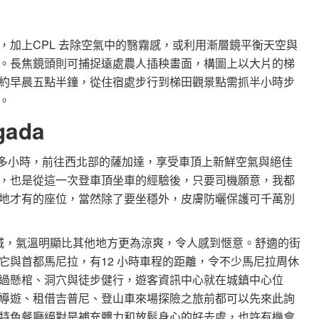
，加上CPL 去除空氣中的翳霧感，或利用漸層鏡平衡天空與
。長焦鏡頭則可捕捉遠處農人插秧畫面，構圖上以大片的梯
約早晨五點半鐘，從住宿處步行到梯田觀景點需抓半小時步
。
ada
個多小時，前往西北部的薩加達，享受車頂上新鮮空氣與絕佳
，也是從這一次登車頂坐車的經驗後，只要司機願意，我都
地才有的座位，當然除了要坐穩外，皮膚防曬保護可千萬別
山城，氣溫明顯比其他地方更為涼爽，令人感到愜意。舒適的街
它與首都馬尼拉，有12 小時車程的距離，令不少馬尼拉周休
過懸棺、洞穴與徒步健行，遊客資訊中心就在城鎮中心位
導遊、租借吉普尼、登山車來場探險之旅前都可以先來此詢
特色餐廳絕對是補充體力和放鬆身心的好去處，也許有機會