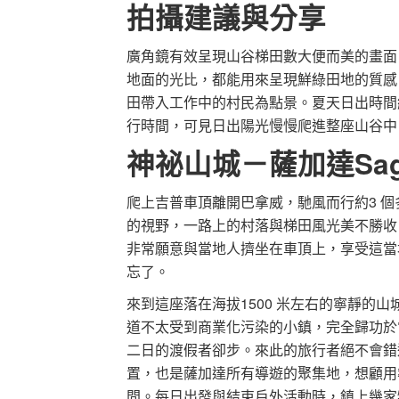
拍攝建議與分享
廣角鏡有效呈現山谷梯田數大便而美的畫面
地面的光比，都能用來呈現鮮綠田地的質感
田帶入工作中的村民為點景。夏天日出時間
行時間，可見日出陽光慢慢爬進整座山谷中
神祕山城－薩加達Sag
爬上吉普車頂離開巴拿威，馳風而行約3 
的視野，一路上的村落與梯田風光美不勝收
非常願意與當地人擠坐在車頂上，享受這當
忘了。
來到這座落在海拔1500 米左右的寧靜的
道不太受到商業化污染的小鎮，完全歸功於
二日的渡假者卻步。來此的旅行者絕不會錯
置，也是薩加達所有導遊的聚集地，想顧用
問。每日出發與結束戶外活動時，鎮上幾家