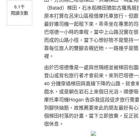
6.1千
（Batad）梯田，石水稻梯田猶如古羅馬
閱讀次數
原本打算在呂宋山區租借摩托車旅行，但跟
最好連司機一起租下來，乖乖坐在專業的司
巴塔德一小時的車程，當中上山路況實在很
而成的山路小徑，當下心想好險不是堅持一
靠每位旅人的雙腳去親近她，一路幾乎是簡
裡。
由於巴塔德像是一處與世隔絕並被梯田包圍
登山或背包旅行者才會前來。來到巴塔德一般人不
40 分鐘穿過梯田與直線下降的山路，就會
戲水，或是躺在岩石上來個日光浴，順便吸
摩托車司機Hogan 告訴我這段徒步旅行需
到腳快抽筋，故推薦要來此的朋友最好有心
個梯田村落的計畫，當下立即放棄，反正就
宿休息。