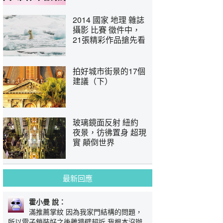
2014 國家 地理 雜誌
攝影 比賽 徵件中，
21張精彩作品搶先看
拍好城市街景的17個
建議（下）
玻璃鏡面反射 紐約
夜景，彷彿置身 超現
實 顛倒世界
最新回應
霍小曼 說：
滿推薦掌紋 因為我家門結構的問題，
所以電子鎖裝好之後離牆壁超近 我根本沒辦