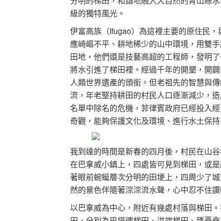
分明的梯田，和諧地融入大自然的青山綠水
級的獨特風光。
伊富高族（Ifugao）為這裡主要的原住
應崎嶇不平、耕地稀少的山中環境，用雙手
田地，他們還是技藝高超的工程師，發明了
將水引進了梯田裡。經過千年的開墾，開闢
人類世界遺產的頭銜。但老祖先的智慧與傳
流，年老堅持耕田的村民人口逐漸減少，造
名單中除名的危機，菲律賓政府已經投入經
奇觀，能夠保護文化及環境、進行水土保持
我到達的時間是新春的四月後，村民在山谷
在巴拿威小鎮上，四處皆可見到梯田，或是
著眼前蜿蜒層次分明的田埂上，四周少了城
然的景色伴隨著淙淙流水聲，心中忍不住讚
以巴拿威為中心，附近有幾處村落與梯田。
田，分別為巴塔德梯田、洪端梯田、瑪憂堯