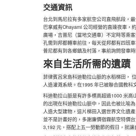
交通資訊
台北到馬尼拉有多家航空公司直飛航段，最
巴拿威有Ohayami 公司經營的直達夜車
廣場，吉普尼（當地交通車）不定時等乘客滿
孔需到邦都轉車前往，每天從邦都有四班車
普尼都有到各鄉鎮及村落，事前詢問發車時
來自生活所需的遺蹟
菲律賓呂宋島科迪勒拉山脈的水稻梯田， 位
人造灌溉系統。在1995 年已被聯合國教
科迪勒拉山脈是有許多標高超過1000 米
的出現在科迪勒拉山脈中，因此也被比喻為
人造大型建物，這片梯田入選世界文化遺產
並不是計畫好的，多謝廉價宿霧航空特價台
3,192 元，搭配上五一勞動節的假日，