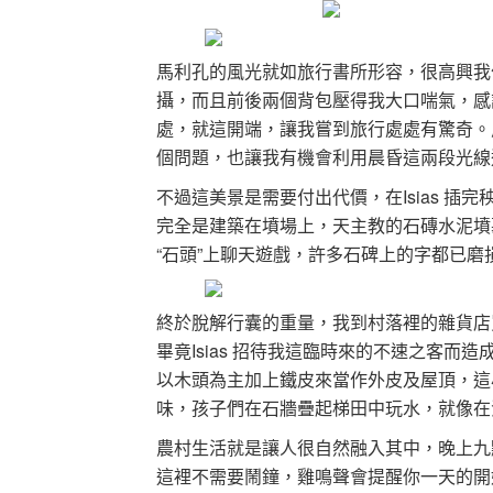
馬利孔的風光就如旅行書所形容，很高興我
攝，而且前後兩個背包壓得我大口喘氣，感
處，就這開端，讓我嘗到旅行處處有驚奇。農
個問題，也讓我有機會利用晨昏這兩段光線
不過這美景是需要付出代價，在Isias 
完全是建築在墳場上，天主教的石磚水泥墳
“石頭”上聊天遊戲，許多石碑上的字都已
終於脫解行囊的重量，我到村落裡的雜貨店
畢竟Isias 招待我這臨時來的不速之客
以木頭為主加上鐵皮來當作外皮及屋頂，這
味，孩子們在石牆疊起梯田中玩水，就像在
農村生活就是讓人很自然融入其中，晚上九點
這裡不需要鬧鐘，雞鳴聲會提醒你一天的開