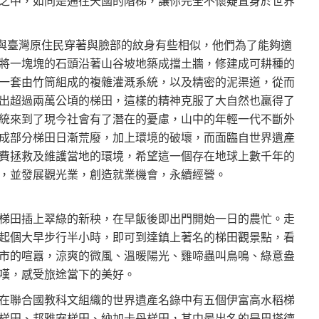
之中，如同是通往天國的階梯，讓你完全不懷疑置身於世界
民，與臺灣原住民穿著與臉部的紋身有些相似，他們為了能夠適
將一塊塊的石頭沿著山谷坡地築成擋土牆，修建成可耕種的
一套由竹筒組成的複雜灌溉系統，以及精密的泥渠道，從而
出超過兩萬公頃的梯田，這樣的精神克服了大自然也贏得了
統來到了現今社會有了潛在的憂慮，山中的年輕一代不斷外
成部分梯田日漸荒廢，加上環境的破壞，而面臨自世界遺產
費拯救及維護當地的環境，希望這一個存在地球上數千年的
，並發展觀光業，創造就業機會，永續經營。
梯田插上翠綠的新秧，在早飯後即出門開始一日的農忙。走
起個大早步行半小時，即可到達鎮上著名的梯田觀景點，看
市的喧囂，涼爽的微風、溫暖陽光、雞啼蟲叫鳥鳴、綠意盎
嘆，感受旅途當下的美好。
在聯合國教科文組織的世界遺產名錄中有五個伊富高水稻梯
梯田、邦雅安梯田、納加卡丹梯田，其中最出名的是巴塔德