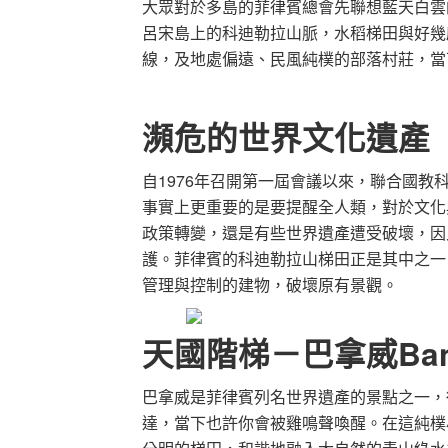
大眾對於多島的菲律賓總會先聯想藍天白雲
呂宋島上的科迪勒拉山脈，水稻梯田與好幾座
線，及地處偏遠、民風純樸的部落村莊，當
瀕危的世界文化遺產
自1976年召開第一屆會議以來，聯合國
事實上更重要的是要提醒全人類，對於文化
政策轉變，還是有些世界遺產遭受破壞，因
護。菲律賓的科迪勒拉山梯田正是其中之一
管理與控制的建物，破壞原有景觀。
天國階梯－巴拿威Ban
巴拿威是菲律賓列名世界遺產的景點之一，
達，當下也許你會被雞鳴聲喚醒。在這純樸