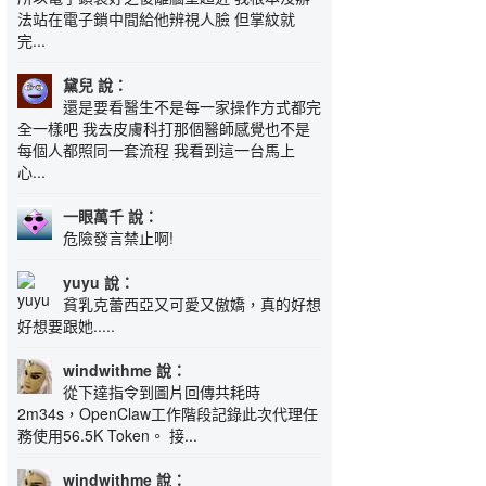
法站在電子鎖中間給他辨視人臉 但掌紋就
完...
黛兒 說：
還是要看醫生不是每一家操作方式都完
全一樣吧 我去皮膚科打那個醫師感覺也不是
每個人都照同一套流程 我看到這一台馬上
心...
一眼萬千 說：
危險發言禁止啊!
yuyu 說：
貧乳克蕾西亞又可愛又傲嬌，真的好想
好想要跟她.....
windwithme 說：
從下達指令到圖片回傳共耗時
2m34s，OpenClaw工作階段記錄此次代理任
務使用56.5K Token。 接...
windwithme 說：