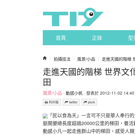
首頁
正妹
型
/
拍攝技法
/
風景/小品
/
走進天國的階梯 
走進天國的階梯 世界文化
田
風景/小品
·
動感小帆
· 發表於 2012-11-02 14:40 
列印版
twitter
plurk
「民以食為天」一言可不只是華人奉行的
脈開墾總長度超過20000公里的梯田，養
動感小凡一起走進群山中的梯田，感受人類