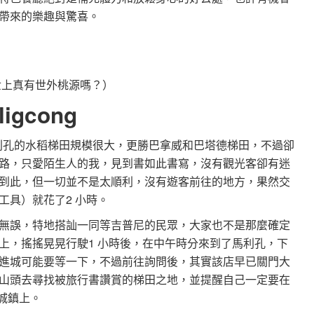
帶來的樂趣與驚喜。
世上真有世外桃源嗎？）
igcong
著：「馬利孔的水稻梯田規模很大，更勝巴拿威和巴塔德梯田，不過卻
路，只愛陌生人的我，見到書如此書寫，沒有觀光客卻有迷
到此，但一切並不是太順利，沒有遊客前往的地方，果然交
工具）就花了2 小時。
無誤，特地搭訕一同等吉普尼的民眾，大家也不是那麼確定
上，搖搖晃晃行駛1 小時後，在中午時分來到了馬利孔，下
進城可能要等一下，不過前往詢問後，其實該店早已關門大
山頭去尋找被旅行書讚賞的梯田之地，並提醒自己一定要在
城鎮上。