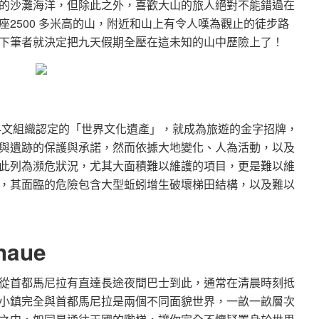
的沙灘海洋，但除此之外，喜歡大山的旅人絕對不能錯過在
2500 多米高的山，附近和山上有令人嘆為觀止的徒步路
下筆者就決定把九天假期全壓在這未知的山中歷險上了！
教科文組織認定的「世界文化遺產」，就成為旅遊的金字招牌，
與遺跡的保護與承諾，然而依據大地變化、人為活動，以及
此列為瀕危狀況，尤其大面積難以維護的項目，更是難以維
，其面臨的危險包含大型蚯蚓增生破壞梯田結構，以及難以
aue
從首都馬尼拉有直達長途夜間巴士到此，通常在清晨時刻抵
小鎮完全與首都馬尼拉是兩個不同面貌世界，一畝一畝層次