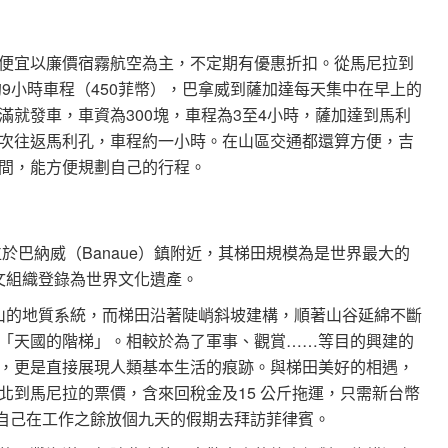
便宜以廉價宿霧航空為主，不定期有優惠折扣。從馬尼拉到
，約9小時車程（450菲幣），巴拿威到薩加達每天集中在早上的
就發車，車資為300塊，車程為3至4小時，薩加達到馬利
次往返馬利孔，車程約一小時。在山區交通都還算方便，吉
間，能方便規劃自己的行程。
於巴納威（Banaue）鎮附近，其梯田規模為是世界最大的
科文組織登錄為世界文化遺產。
高山的地質系統，而梯田沿著陡峭斜坡建構，順著山谷延綿不斷
「天國的階梯」。相較於為了軍事、觀賞……等目的興建的
，更是直接展現人類基本生活的痕跡。與梯田美好的相遇，
北到馬尼拉的票價，含來回稅金及15 公斤拖運，只需新台幣
就讓自己在工作之餘放個九天的假期去拜訪菲律賓。