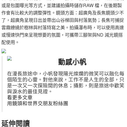
或是包圍曝光等方式，並建議拍攝時儲存RAW 檔，在後期製
作會有比較大的調整彈性。鏡頭方面：超廣角及長焦鏡頭少不
了，超廣角呈現日出並帶出山谷梯田與村落氣勢；長焦可捕捉
雲霧繚繞於樹林與村落特寫之美。拍攝瀑布時，可以使用高速
或慢速快門來呈現想要的氛圍，可攜帶三腳架與ND 減光鏡搭
配使用。
動感小帆
在漫長旅途中，小帆發現陽光燦爛的微笑可以融化每
個陌生的心靈。對他來說，工作不是人生的全部，只
是一次又一次探險間的休息；攝影，則是旅途中歡笑
與淚水的最佳見證。
看更多文章
用鏡頭和世界交朋友粉絲團
延伸閱讀