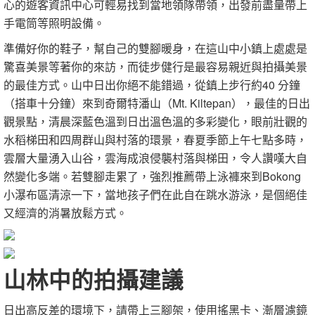
心的遊客資訊中心可輕易找到當地領隊帶領，出發前盡量帶上
手電筒等照明設備。
準備好你的鞋子，幫自己的雙腳暖身，在這山中小鎮上處處是
驚喜美景等著你的來訪，而徒步健行是最容易親近與拍攝美景
的最佳方式。山中日出你絕不能錯過，從鎮上步行約40 分鐘
（搭車十分鐘）來到奇爾特潘山（Mt. Kiltepan），最佳的日出
觀景點，清晨深藍色溫到日出溫色溫的多彩變化，眼前壯觀的
水稻梯田和四周群山與村落的環景，春夏季節上午七點多時，
雲層大量湧入山谷，雲海成浪侵襲村落與梯田，令人讚嘆大自
然變化多端。若雙腳走累了，強烈推薦帶上泳褲來到Bokong
小瀑布區清涼一下，當地孩子們在此自在跳水游泳，是個絕佳
又經濟的消暑放鬆方式。
山林中的拍攝建議
日出高反差的環境下，請帶上三腳架，使用搖黑卡、漸層濾鏡