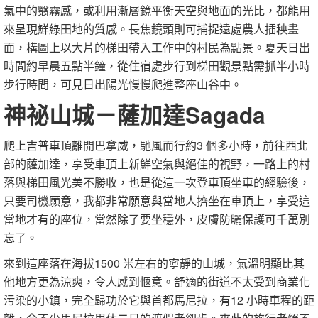
氣中的翳霧感，或利用漸層鏡平衡天空與地面的光比，都能用
來呈現鮮綠田地的質感。長焦鏡頭則可捕捉遠處農人插秧畫
面，構圖上以大片的梯田帶入工作中的村民為點景。夏天日出
時間約早晨五點半鐘，從住宿處步行到梯田觀景點需抓半小時
步行時間，可見日出陽光慢慢爬進整座山谷中。
神祕山城－薩加達Sagada
爬上吉普車頂離開巴拿威，馳風而行約3 個多小時，前往西北
部的薩加達，享受車頂上新鮮空氣與絕佳的視野，一路上的村
落與梯田風光美不勝收，也是從這一次登車頂坐車的經驗後，
只要司機願意，我都非常願意與當地人擠坐在車頂上，享受這
當地才有的座位，當然除了要坐穩外，皮膚防曬保護可千萬別
忘了。
來到這座落在海拔1500 米左右的寧靜的山城，氣溫明顯比其
他地方更為涼爽，令人感到愜意。舒適的街道不太受到商業化
污染的小鎮，完全歸功於它與首都馬尼拉，有12 小時車程的距