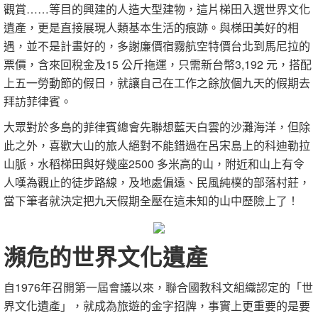
觀賞……等目的興建的人造大型建物，這片梯田入選世界文化
遺產，更是直接展現人類基本生活的痕跡。與梯田美好的相
遇，並不是計畫好的，多謝廉價宿霧航空特價台北到馬尼拉的
票價，含來回稅金及15 公斤拖運，只需新台幣3,192 元，搭配
上五一勞動節的假日，就讓自己在工作之餘放個九天的假期去
拜訪菲律賓。
大眾對於多島的菲律賓總會先聯想藍天白雲的沙灘海洋，但除
此之外，喜歡大山的旅人絕對不能錯過在呂宋島上的科迪勒拉
山脈，水稻梯田與好幾座2500 多米高的山，附近和山上有令
人嘆為觀止的徒步路線，及地處偏遠、民風純樸的部落村莊，
當下筆者就決定把九天假期全壓在這未知的山中歷險上了！
瀕危的世界文化遺產
自1976年召開第一屆會議以來，聯合國教科文組織認定的「世
界文化遺產」，就成為旅遊的金字招牌，事實上更重要的是要