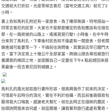
交通就大打折扣，光是等候吉普尼（當地交通工具）就花了2
小時。
書上告知馬利孔附近有一家旅舍，為了確保無誤，特地搭訕一
同等吉普尼的民眾，大家也不是那麼確定的告知應該有住宿在
那，在一路爬坡的山路上，搖搖晃晃行駛1 小時後，在中午時
分來到了馬利孔，下車後村民告知不遠處有一間旅舍，但老闆
娘進城可能要等一下，不過前往詢問後，其實該店早已關門大
吉，當下決定背上十幾公斤全部家當，跨過山頭去尋找被旅行
書讚賞的梯田之地，並提醒自己一定要在下午4 點前趕回來搭
乘最後一班吉普尼回到城鎮上。
馬利孔的風光就如旅行書所形容，很高興我作了前來的決定，
可惜是午后時分的頂光，實在不利於拍攝，而且前後兩個背包
壓得我大口喘氣，感謝老天幫忙，就在此時正在插秧的農民，
抬頭詢問我來自何處，就這開端，讓我嘗到旅行處處有驚奇。