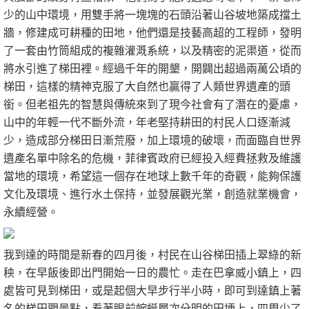
少的山中環境，用雙手將一塊塊的石頭沿著山谷坡地築成擋土
牆，修建成可耕種的田地，他們還是技藝高超的工程師，發明
了一套由竹筒組成的複雜灌溉系統，以及精密的泥渠道，從而
將水引進了梯田裡。經過千年的開墾，開闢出超過兩萬公頃的
梯田，這樣的精神克服了大自然也贏得了人類世界遺產的頭
銜。但老祖先的智慧與傳統來到了現今社會有了潛在的憂慮，
山中的年輕一代不斷外流，年老堅持耕田的村民人口逐漸減
少，造成部分梯田日漸荒廢，加上環境的破壞，而面臨自世界
遺產名單中除名的危機，菲律賓政府已經投入經費拯救及維護
當地的環境，希望這一個存在地球上數千年的奇觀，能夠保護
文化及環境、進行水土保持，並發展觀光業，創造就業機會，
永續經營。
我到達的時間是新春的四月後，村民在山谷梯田插上翠綠的新
秧，在早飯後即出門開始一日的農忙。走在巴拿威小鎮上，四
處皆可見到梯田，或是起個大早步行半小時，即可到達鎮上著
名的梯田觀景點，看著眼前蜿蜒層次分明的田埂上，四周少了