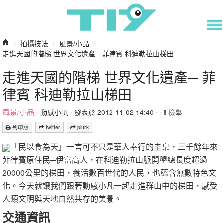
/
拍攝技法
/
風景/小品
/
走進天國的階梯 世界文化遺產─ 菲律賓 科迪勒拉山梯田
走進天國的階梯 世界文化遺產─ 菲
律賓 科迪勒拉山梯田
風景/小品
·
動感小帆
· 發表於 2012-11-02 14:40 · ·
檢舉
列印版
twitter
plurk
「民以食為天」一言可不只是華人奉行的圭臬，三千餘年來
菲律賓原住民─伊富高人，在科迪勒拉山脈開墾總長度超過
20000公里的梯田，養活數百世代的人民，也蘊含無數特色文
化。今天就讓我們跟著動感小凡一起走進群山中的梯田，感受
人類文明與天地自然共存的美景。
交通資訊