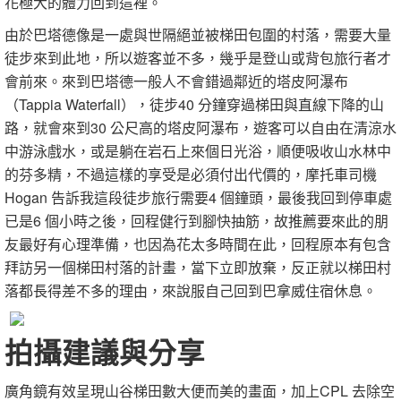
花極大的體力回到這裡。
由於巴塔德像是一處與世隔絕並被梯田包圍的村落，需要大量
徒步來到此地，所以遊客並不多，幾乎是登山或背包旅行者才
會前來。來到巴塔德一般人不會錯過鄰近的塔皮阿瀑布
（Tappia Waterfall），徒步40 分鐘穿過梯田與直線下降的山
路，就會來到30 公尺高的塔皮阿瀑布，遊客可以自由在清涼水
中游泳戲水，或是躺在岩石上來個日光浴，順便吸收山水林中
的芬多精，不過這樣的享受是必須付出代價的，摩托車司機
Hogan 告訴我這段徒步旅行需要4 個鐘頭，最後我回到停車處
已是6 個小時之後，回程健行到腳快抽筋，故推薦要來此的朋
友最好有心理準備，也因為花太多時間在此，回程原本有包含
拜訪另一個梯田村落的計畫，當下立即放棄，反正就以梯田村
落都長得差不多的理由，來說服自己回到巴拿威住宿休息。
拍攝建議與分享
廣角鏡有效呈現山谷梯田數大便而美的畫面，加上CPL 去除空