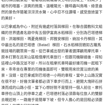
城市的喧囂，涼爽的微風、溫暖陽光、雞啼蟲叫鳥鳴、綠意盎
然的景色伴隨著淙淙流水聲，心中忍不住讚嘆，感受旅途當下
的美好。
以巴拿威為中心，附近有幾處村落與梯田。在聯合國教科文組
織的世界遺產名錄中有五個伊富高水稻梯田，分別為巴塔德梯
田、洪端梯田、瑪憂堯梯田、邦雅安梯田、納加卡丹梯田，其
中最出名的是巴塔德（Batad）梯田，石水稻梯田猶如古羅馬
競技場的觀眾席一般。從巴拿威出發的筆者選擇顧用摩托車，
原本打算在呂宋山區租借摩托車旅行，但跟司機聊過後，得知
這裡山中路況並不好，所以在租摩托車時最好連司機一起租下
來，乖乖坐在專業的司機後面即可，雙眼用來欣賞沿途的美
景。沒錯，從巴拿威到巴塔德一小時的車程，當中上山路況實
在很不好，好幾次筆者都必須下車步行而上，避開大塊碎石拼
湊而成的山路小徑，當下心想好險不是堅持一個人前往。摩托
車停在山頂上的停車之處，巴塔德村落必須靠每位旅人的雙腳
去親近她，一路幾乎是簡單下坡，但令人擔心的是回程必須要