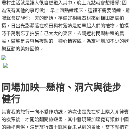
農村生活就是讓人很自然融入其中，晚上九點就會想睡覺( 因
為沒有其他的事可做)，早上四點鐘起床，這裡不需要鬧鐘，雞
鳴聲會提醒你一天的開始，準備好相機器材來到梯田高處拍
攝，日出光影灑落在梯田與村落這是給早起人們的禮物，拍攝
時千萬別忘了拍張自己大大的笑容，去親近村民與耕種的農
民，微笑是最容易複製的一種心情容貌，為旅程增加不少的歡
樂互動的美好回憶。
同場加映─懸棺、洞穴與徒步
健行
其實我的旅行一向不愛作功課，這次也是先在網上購入菲律賓
的機票後，才開始翻閱旅遊書，其中發現薩加達竟有類似中國
的懸棺習俗，這是旅行四十餘國從未見到的景象，當下就把它