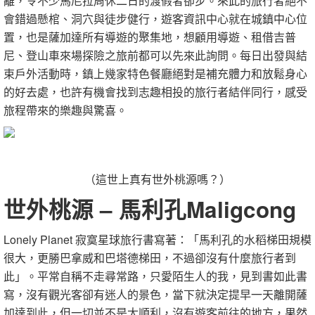
離，令不少馬尼拉周休二日的渡假者卻步。來此的旅行者絕不
會錯過懸棺、洞穴與徒步健行，遊客資訊中心就在城鎮中心位
置，也是薩加達所有導遊的聚集地，想顧用導遊、租借吉普
尼、登山車來場探險之旅前都可以先來此詢問。每日出發與結
束戶外活動時，鎮上幾家特色餐廳絕對是補充體力和放鬆身心
的好去處，也許有機會找到志趣相投的旅行者結伴同行，感受
旅程帶來的樂趣與驚喜。
（這世上真有世外桃源嗎？）
世外桃源 – 馬利孔Maligcong
Lonely Planet 寂寞星球旅行書寫著：「馬利孔的水稻梯田規模
很大，更勝巴拿威和巴塔德梯田，不過卻沒有什麼旅行者到
此」。平常自稱不走尋常路，只愛陌生人的我，見到書如此書
寫，沒有觀光客卻有迷人的景色，當下就決定提早一天離開薩
加達到此，但一切並不是太順利，沒有遊客前往的地方，果然