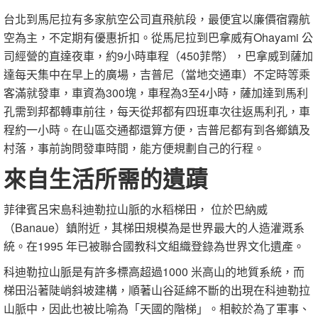
台北到馬尼拉有多家航空公司直飛航段，最便宜以廉價宿霧航
空為主，不定期有優惠折扣。從馬尼拉到巴拿威有Ohayami 公
司經營的直達夜車，約9小時車程（450菲幣），巴拿威到薩加
達每天集中在早上的廣場，吉普尼（當地交通車）不定時等乘
客滿就發車，車資為300塊，車程為3至4小時，薩加達到馬利
孔需到邦都轉車前往，每天從邦都有四班車次往返馬利孔，車
程約一小時。在山區交通都還算方便，吉普尼都有到各鄉鎮及
村落，事前詢問發車時間，能方便規劃自己的行程。
來自生活所需的遺蹟
菲律賓呂宋島科迪勒拉山脈的水稻梯田， 位於巴納威
（Banaue）鎮附近，其梯田規模為是世界最大的人造灌溉系
統。在1995 年已被聯合國教科文組織登錄為世界文化遺產。
科迪勒拉山脈是有許多標高超過1000 米高山的地質系統，而
梯田沿著陡峭斜坡建構，順著山谷延綿不斷的出現在科迪勒拉
山脈中，因此也被比喻為「天國的階梯」。相較於為了軍事、