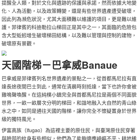
提醒全人類，對於文化與遺跡的保護與承諾，然而依據大地變
化、人為活動，以及政策轉變，還是有些世界遺產遭受破壞，
因此列為瀕危狀況，尤其大面積難以維護的項目，更是難以維
護。菲律賓的科迪勒拉山梯田正是其中之一，其面臨的危險包
含大型蚯蚓增生破壞梯田結構，以及難以管理與控制的建物，
破壞原有景觀。
天國階梯－巴拿威Banaue
巴拿威是菲律賓列名世界遺產的景點之一，從首都馬尼拉有直
達長途夜間巴士到此，通常在清晨時刻抵達，當下也許你會被
雞鳴聲喚醒。在這純樸小鎮完全與首都馬尼拉是兩個不同面貌
世界，一畝一畝層次分明的梯田，和諧地融入大自然的青山綠
水之中，如同是通往天國的階梯，讓你完全不懷疑置身於世界
級的獨特風光。
伊富高族（Ifugao）為這裡主要的原住民，與臺灣原住民穿著
與臉部的紋身有些相似，他們為了能夠適應崎嶇不平、耕地稀