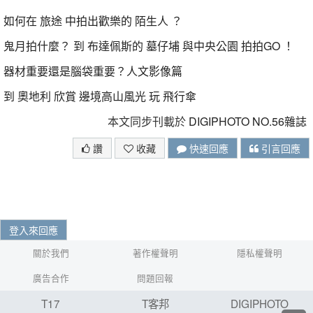
如何在 旅途 中拍出歡樂的 陌生人 ？
鬼月拍什麼？ 到 布達佩斯的 墓仔埔 與中央公園 拍拍GO ！
器材重要還是腦袋重要？人文影像篇
到 奧地利 欣賞 邊境高山風光 玩 飛行傘
本文同步刊載於
DIGIPHOTO NO.56雜誌
讚
收藏
快速回應
引言回應
登入來回應
關於我們
著作權聲明
隱私權聲明
廣告合作
問題回報
T17
T客邦
DIGIPHOTO