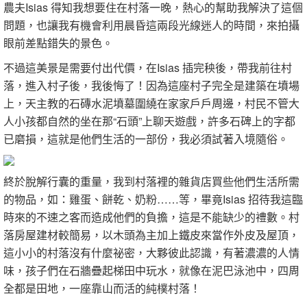
農夫Isias 得知我想要住在村落一晚，熱心的幫助我解決了這個
問題，也讓我有機會利用晨昏這兩段光線迷人的時間，來拍攝
眼前差點錯失的景色。
不過這美景是需要付出代價，在Isias 插完秧後，帶我前往村
落，進入村子後，我後悔了！因為這座村子完全是建築在墳場
上，天主教的石磚水泥墳墓圍繞在家家戶戶周邊，村民不管大
人小孩都自然的坐在那“石頭”上聊天遊戲，許多石碑上的字都
已磨損，這就是他們生活的一部份，我必須試著入境隨俗。
終於脫解行囊的重量，我到村落裡的雜貨店買些他們生活所需
的物品，如：雞蛋、餅乾、奶粉……等，畢竟Isias 招待我這臨
時來的不速之客而造成他們的負擔，這是不能缺少的禮數。村
落房屋建材較簡易，以木頭為主加上鐵皮來當作外皮及屋頂，
這小小的村落沒有什麼祕密，大夥彼此認識，有著濃濃的人情
味，孩子們在石牆疊起梯田中玩水，就像在泥巴泳池中，四周
全都是田地，一座靠山而活的純樸村落！