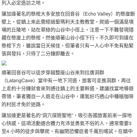
列入必定造訪之地。
薩加達著名的懸棺大多安放在回音谷（Echo Valley）的懸崖斷
壁上，從鎮上來此需經過聖瑪利天主教教堂，爬過一個滿是墳
場的丘陵地，站在翠綠的山谷中小徑上，注意一下不難發現隱
藏在懸崖上的懸棺，然後順著山谷小徑下行，不久即可到達在
懸棺下方，雖說當日天候佳，但筆者只有一人心中不免有點緊
張與發抖，只待了二分鐘即離去。
順著回音谷可以徒步穿越整座山谷來到拉唐洞群
（LatangCave）當中有一地下河道，旅客可走進洞群，再往
上走約十分鐘就會來到通往鎮上的主要幹道，建議找當地導遊
帶領，筆者獨自一人遊走在山谷中，運氣好巧遇山中種植咖啡
的村民才免於迷路。
薩加達更是著名的“洞穴探險聖地”，吸引各國旅客前來一探地
心快感，這項活動適合體力充沛並勇氣不俗的人，通常需要3
至4 小時的徒步與攀爬，有幽閉恐懼症者千萬別嚐試。在鎮中