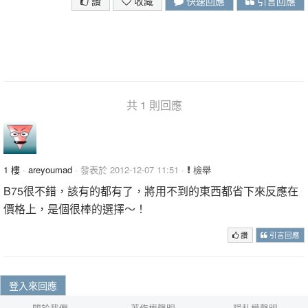
讚
收藏
快速回應
引言回應
共 1 則回應
1 樓
·
areyoumad
· 發表於 2012-12-07 11:51 ·
檢舉
B75很不錯，該有的都有了，將用不到的東西都省下來反應在
價格上，是個很棒的選擇～！
讚
引言回應
登入來回應