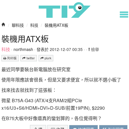
/
聊科技
/
科技
/
裝機用ATX板
裝機用ATX板
科技
·
northmash
· 發表於 2012-12-07 00:35 · ·
檢舉
列印版
twitter
plurk
最近同學要裝台新電腦放在研究室
使用年限應該會很長，但是又要求便宜，所以就不選小板了
找來找去就找到了這張板：
微星 B75A-G43 (ATX/4支RAM/2組PCIe
x16/U3+S6/HDMI+DVI+D-SUB/前置19PIN), $2290
在B75大板中好像還真的蠻划算的，各位覺得咧？