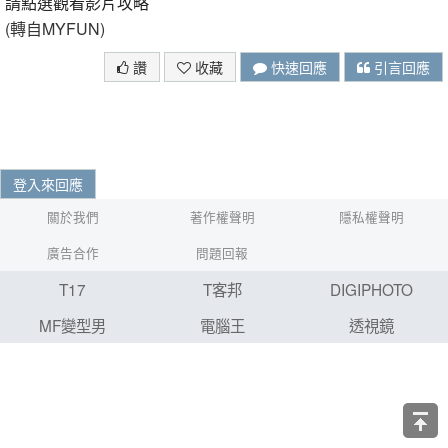
請點選觀看影片攻略
(轉自MYFUN)
讚
收藏
快速回應
引言回應
登入來回應
關於我們
著作權聲明
隱私權聲明
廣告合作
問題回報
T17
T客邦
DIGIPHOTO
MF變型男
電腦王
透視鏡