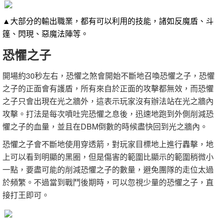
▲大部分的輸出職業，都有可以利用的技能，諸如反魔盾、斗
篷、閃現、惡魔法陣等。
恐懼之子
開場約30秒左右，恐懼之煞會開始不斷地召喚恐懼之子，恐懼
之子的正面會有護盾，所有來自於正面的攻擊都無效，而恐懼
之子只會出現在光之牆外，這表示玩家沒有辦法站在光之牆內
攻擊。打法是每次噴吐完恐懼之息後，迅速地跑到外側削減恐
懼之子的血量，並且在DBM倒數的時候盡快回到光之牆內。
恐懼之子會不斷地使用穿透箭，對玩家目標地上進行轟擊，地
上可以看到明顯的黑圈，但是傷害的範圍比顯示的範圍稍微小
一點，要盡可能的削減恐懼之子的數量，避免團隊的走位太過
於頻繁。不過當到戰鬥後期時，可以忽視少量的恐懼之子，直
接打王即可。