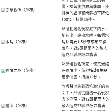
備，接著施放嚴厲襲擊，使
赤身戰慄（英雄）
目標的護甲和閃躲機率降低
100%，持續25秒。
煞擾動幾名玩家底下的水，
創造出一連串水魄。每個水
水魄（英雄）
魄都需要1.5秒來成形然後
爆炸，對2碼範圍內的敵人
造成24萬點冰霜傷害。
煞恐懼數名玩家，使其蜷縮
恐懼畏縮（英雄）
在恐懼中，每秒造成9萬點
暗影傷害，持續12秒。
煞短暫消失到恐怖瀚洋的表
面下，然後從隨機一名玩家
底下浮現，對12碼範圍內的
隱沒（英雄）
敵人造成75萬點冰霜傷害。