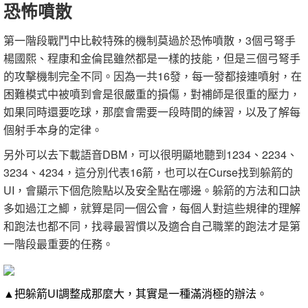
恐怖噴散
第一階段戰鬥中比較特殊的機制莫過於恐怖噴散，3個弓弩手
楊國熙、程康和金倫昆雖然都是一樣的技能，但是三個弓弩手
的攻擊機制完全不同。因為一共16發，每一發都接連噴射，在
困難模式中被噴到會是很嚴重的損傷，對補師是很重的壓力，
如果同時還要吃球，那麼會需要一段時間的練習，以及了解每
個射手本身的定律。
另外可以去下載語音DBM，可以很明顯地聽到1234、2234、
3234、4234，這分別代表16箭，也可以在Curse找到躲箭的
UI，會顯示下個危險點以及安全點在哪邊。躲箭的方法和口訣
多如過江之鯽，就算是同一個公會，每個人對這些規律的理解
和跑法也都不同，找尋最習慣以及適合自己職業的跑法才是第
一階段最重要的任務。
▲把躲箭UI調整成那麼大，其實是一種滿消極的辦法。