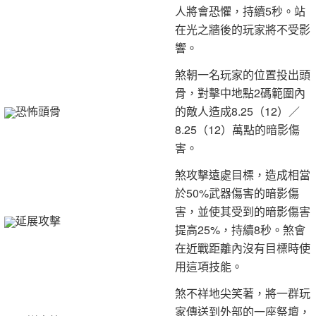
人將會恐懼，持續5秒。站
在光之牆後的玩家將不受影
響。
煞朝一名玩家的位置投出頭
骨，對擊中地點2碼範圍內
恐怖頭骨
的敵人造成8.25（12）／
8.25（12）萬點的暗影傷
害。
煞攻擊遠處目標，造成相當
於50%武器傷害的暗影傷
害，並使其受到的暗影傷害
延展攻擊
提高25%，持續8秒。煞會
在近戰距離內沒有目標時使
用這項技能。
煞不祥地尖笑著，將一群玩
家傳送到外部的一座祭壇，