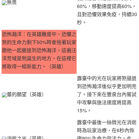
無畏
60%，移動速度提高60%，
且對恐懼效果免疫，持續30
秒。
恐怖瀚洋：在英雄難度中，恐懼之
煞的生命力剩下50%時會拖著玩家
跟他一起撤退到恐怖瀚洋。這遍汪
洋荒域是煞誕生的地方，在這裡它
將取得一組新能力。（英雄）
露臺中的光在玩家將煞逼退
到恐怖瀚洋後似乎更加明亮
蕾的願望（英雄）
了。接下來在豐泉台內嘗試
中攻擊與施法速度將提高
15%。
露臺中最後一絲微光在消逝
時為玩家治療，在6秒內恢
消逝之光（英雄）
復90%生命力與法力。此