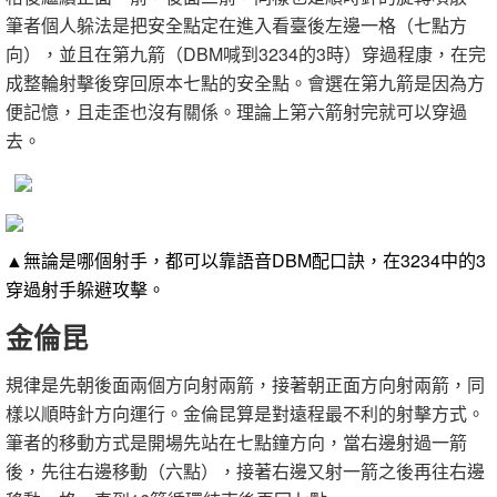
筆者個人躲法是把安全點定在進入看臺後左邊一格（七點方
向），並且在第九箭（DBM喊到3234的3時）穿過程康，在完
成整輪射擊後穿回原本七點的安全點。會選在第九箭是因為方
便記憶，且走歪也沒有關係。理論上第六箭射完就可以穿過
去。
▲無論是哪個射手，都可以靠語音DBM配口訣，在3234中的3
穿過射手躲避攻擊。
金倫昆
規律是先朝後面兩個方向射兩箭，接著朝正面方向射兩箭，同
樣以順時針方向運行。金倫昆算是對遠程最不利的射擊方式。
筆者的移動方式是開場先站在七點鐘方向，當右邊射過一箭
後，先往右邊移動（六點），接著右邊又射一箭之後再往右邊