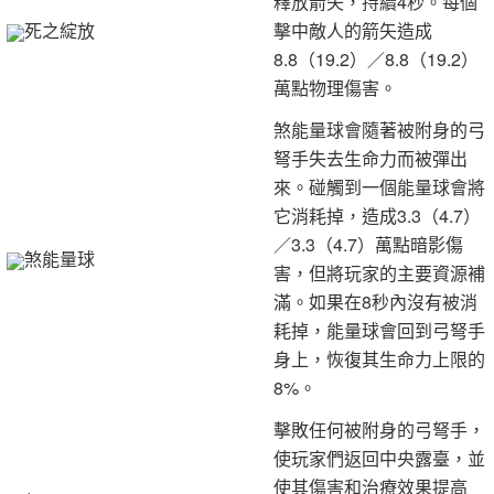
釋放箭矢，持續4秒。每個
死之綻放
擊中敵人的箭矢造成
8.8（19.2）／8.8（19.2）
萬點物理傷害。
煞能量球會隨著被附身的弓
弩手失去生命力而被彈出
來。碰觸到一個能量球會將
它消耗掉，造成3.3（4.7）
／3.3（4.7）萬點暗影傷
煞能量球
害，但將玩家的主要資源補
滿。如果在8秒內沒有被消
耗掉，能量球會回到弓弩手
身上，恢復其生命力上限的
8%。
擊敗任何被附身的弓弩手，
使玩家們返回中央露臺，並
使其傷害和治療效果提高