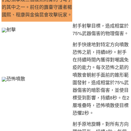
的其中之一。前任的露臺守護者楊
國熙、程康與金倫昆會攻擊玩家。
射手射擊目標，造成相當於
射擊
75%武器傷害的物理傷害。
射手快速地對特定方向噴散
恐怖之箭，持續8秒。射手
在持續時間內獲得對嘲諷免
疫的能力。每次恐怖之箭的
噴散會朝射手面前的錐形範
恐怖噴散
圍發射，造成相當於75%武
器傷害的暗影傷害，並使目
標受到影響，持續8秒。在2
層堆疊時，恐怖噴散使目標
恐懼2秒。
射手原地旋轉，對所有方向