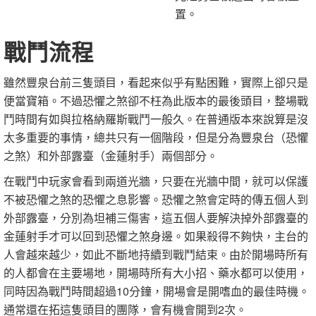
置。
戰鬥流程
雖然豐泉台前三隻頭目，看起來似乎有點困難，實際上卻只是
便當寶箱。不過恐懼之煞卻不枉為此版本的最後頭目，整場戰
鬥時間有如與拉格納羅斯戰鬥一般久。在普通版本來說算是沒
太多重要的事情，總共只有一個階段，但是分為豐泉台（恐懼
之煞）和外部露臺（金蓮射手）兩個部分。
在戰鬥中玩家會看到兩道光牆，只要在光牆中間，就可以保護
不被恐懼之煞的恐懼之息影響。恐懼之煞會定時的傳五個人到
外部露臺，分別為坦補三傷害，這五個人要解決掉外部露臺的
金蓮射手才可以回到恐懼之煞身邊。如果殺得不夠快，主台的
人會越來越少，如此不斷地持續到戰鬥結束。由於開場時所有
的人都會在主要場地，開場時所有大小招、藥水都可以使用，
同時因為戰鬥時間超過10分鐘，開場會是開嗜血的最佳時機。
通常還在拓這隻頭目的團隊，會有機會開到2次。