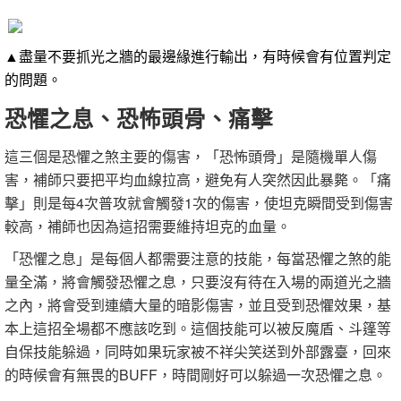
▲盡量不要抓光之牆的最邊緣進行輸出，有時候會有位置判定
的問題。
恐懼之息、恐怖頭骨、痛擊
這三個是恐懼之煞主要的傷害，「恐怖頭骨」是隨機單人傷
害，補師只要把平均血線拉高，避免有人突然因此暴斃。「痛
擊」則是每4次普攻就會觸發1次的傷害，使坦克瞬間受到傷害
較高，補師也因為這招需要維持坦克的血量。
「恐懼之息」是每個人都需要注意的技能，每當恐懼之煞的能
量全滿，將會觸發恐懼之息，只要沒有待在入場的兩道光之牆
之內，將會受到連續大量的暗影傷害，並且受到恐懼效果，基
本上這招全場都不應該吃到。這個技能可以被反魔盾、斗篷等
自保技能躲過，同時如果玩家被不祥尖笑送到外部露臺，回來
的時候會有無畏的BUFF，時間剛好可以躲過一次恐懼之息。