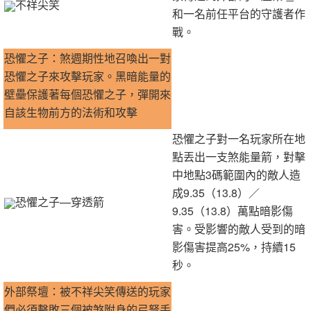
不祥尖笑
和一名前任平台的守護者作
戰。
恐懼之子：煞週期性地召喚出一對
恐懼之子來攻擊玩家。黑暗能量的
壁壘保護著每個恐懼之子，彈開來
自該生物前方的法術和攻擊
恐懼之子對一名玩家所在地
點丟出一支煞能量箭，對擊
中地點3碼範圍內的敵人造
成9.35（13.8）／
恐懼之子—穿透箭
9.35（13.8）萬點暗影傷
害。受影響的敵人受到的暗
影傷害提高25%，持續15
秒。
外部祭壇：被不祥尖笑傳送的玩家
們必須擊敗三個被煞附身的弓弩手