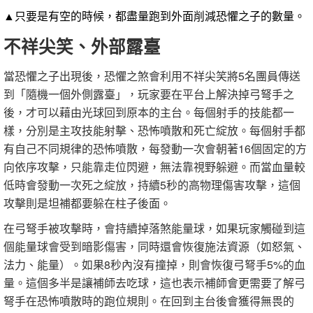
▲只要是有空的時候，都盡量跑到外面削減恐懼之子的數量。
不祥尖笑、外部露臺
當恐懼之子出現後，恐懼之煞會利用不祥尖笑將5名團員傳送
到「隨機一個外側露臺」，玩家要在平台上解決掉弓弩手之
後，才可以藉由光球回到原本的主台。每個射手的技能都一
樣，分別是主攻技能射擊、恐怖噴散和死亡綻放。每個射手都
有自己不同規律的恐怖噴散，每發動一次會朝著16個固定的方
向依序攻擊，只能靠走位閃避，無法靠視野躲避。而當血量較
低時會發動一次死之綻放，持續5秒的高物理傷害攻擊，這個
攻擊則是坦補都要躲在柱子後面。
在弓弩手被攻擊時，會持續掉落煞能量球，如果玩家觸碰到這
個能量球會受到暗影傷害，同時還會恢復施法資源（如怒氣、
法力、能量）。如果8秒內沒有撞掉，則會恢復弓弩手5%的血
量。這個多半是讓補師去吃球，這也表示補師會更需要了解弓
弩手在恐怖噴散時的跑位規則。在回到主台後會獲得無畏的