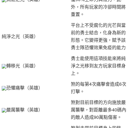
外，所有玩家的冷卻時間將
重置。
平台上不受腐化的光芒與當
前的勇士結合，化身為新的
純淨之光（英雄）
形態。它變得更強，賦予該
勇士隊恐懼效果免疫的能力
勇士能使用這項技能來將純
轉移光（英雄）
淨之光移到友方玩家目標身
上。
煞的每第4次痛擊會造成6次
恐懼痛擊（英雄）
打擊。
煞對目前目標的方向施放嚴
嚴厲襲擊（英雄）
厲襲擊，對距離最多40碼內
的敵人造成90萬點傷害。
煞剝去當前目標身上的裝