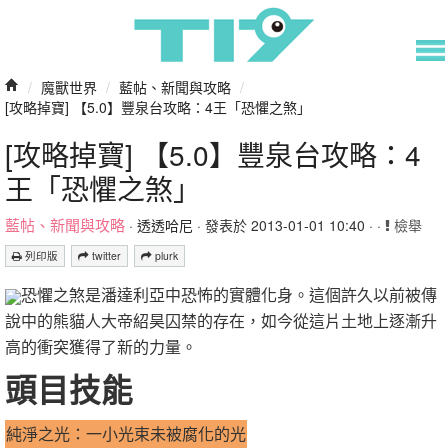
/
魔獸世界
/
藍帖、新聞與攻略
/
[攻略掉寶] 【5.0】豐泉台攻略：4王「恐懼之煞」
[攻略掉寶] 【5.0】豐泉台攻略：4
王「恐懼之煞」
藍帖、新聞與攻略
·
透透哈尼
· 發表於 2013-01-01 10:40 · ·
檢舉
列印版
twitter
plurk
恐懼之煞是潘達利亞中恐怖的實體化身。這個許久以前被傳
說中的熊貓人大帝紹昊囚禁的存在，如今從這片土地上逐漸升
高的衝突獲得了新的力量。
頭目技能
純淨之光：一小光束未被腐化的光