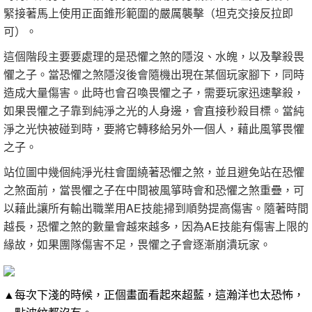
緊接著馬上使用正面錐形範圍的嚴厲襲擊（坦克交接反拉即
可）。
這個階段主要要處理的是恐懼之煞的隱沒、水魄，以及擊殺畏
懼之子。當恐懼之煞隱沒後會隨機出現在某個玩家腳下，同時
造成大量傷害。此時也會召喚畏懼之子，需要玩家迅速擊殺，
如果畏懼之子靠到純淨之光的人身邊，會直接秒殺目標。當純
淨之光快被碰到時，要將它轉移給另外一個人，藉此風箏畏懼
之子。
站位圖中幾個純淨光柱會圍繞著恐懼之煞，並且避免站在恐懼
之煞面前，當畏懼之子在中間被風箏時會和恐懼之煞重疊，可
以藉此讓所有輸出職業用AE技能掃到順勢提高傷害。隨著時間
越長，恐懼之煞的數量會越來越多，因為AE技能有傷害上限的
緣故，如果團隊傷害不足，畏懼之子會逐漸崩潰玩家。
▲每次下淺的時候，正個畫面看起來超藍，這瀚洋也太恐怖，