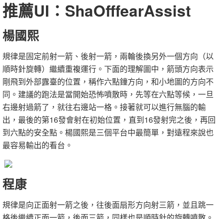
推薦UI：ShaOfffearAssist
楊國熙
規律是固定前射一箭、後射一箭，兩輪後換另外一個方向（以
順時針旋轉）繼續重複運行。下面的理解圖中，箭頭方向表示
剛飛到外部露臺的位置，稱作六點鐘方向，和小地圖的方向不
同。建議的跑法是當開始恐怖噴散時，先等在六點等候，一旦
右邊射過箭了，就往右邊站一格。接著就可以進行無腦的輸
出，最後的第16發會射在初始位置，直到16發射完之後，再回
到六點的安全點。楊國熙是三個平台中最簡單，對遠程來說也
最容易輸出的看台。
程康
規律是向正面射一箭之後，往後面扇形方向射三箭，並且跳一
格後繼續正面一箭，後面三箭，同樣也是順時針的旋轉噴散。