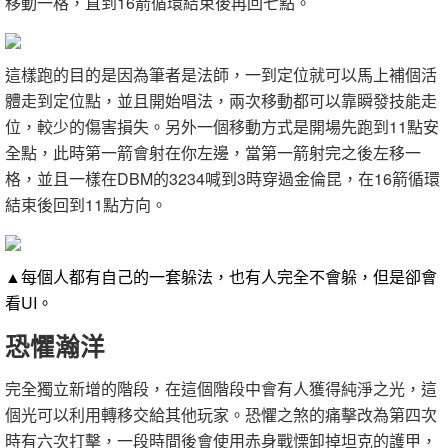
移動一格，直到16箭循環結束後再回七點。
這樣跑的目的是因為筆者是法師，一到定位就可以馬上補個活
體走到定位點，並且開始唱法，兩次移動都可以靠瞬發技能走
位，較少的傷害損失。另外一個移動方式是開場先跑到11點安
全點，此時第一箭會射在你左邊，當第一箭射完之後左移一
格，並且一樣在DBM的3234喊到3時穿過金倫昆，在16箭循環
結束後回到11點方向。
▲每個人都有自己的一套躲法，也有人完全不會躲，但是卻會
看UI。
恐懼瀚洋
完全獨立新增的階段，在這個階段中會有人獲得純淨之光，這
個光可以利用轉移交給其他玩家。恐懼之煞的痛擊改為第四次
時有六次打擊，一段時間後會使用赤身戰慄卸掉坦克的護甲，