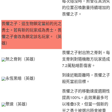
每次隱沒時，煞會在其消失
的位置召喚數量持續增加的
畏懼之子。
畏懼之子：這生物鎖定當前的光之
勇士。若有新的玩家成為勇士，畏
懼之子會改為鎖定該名玩家。（英
雄）
畏懼之子射出煞之脊刺。每
煞之脊刺（英雄）
支脊刺對隨機敵方玩家造成
7.2萬點暗影傷害。
到達近戰距離時，畏懼之子
永恆黑暗（英雄）
殺死當前目標。
畏懼之子的移動速度週期性
提高100%。此效果最多可
聚速（英雄）
以堆疊3次，但當一個新的
光之勇士被選出時會被重