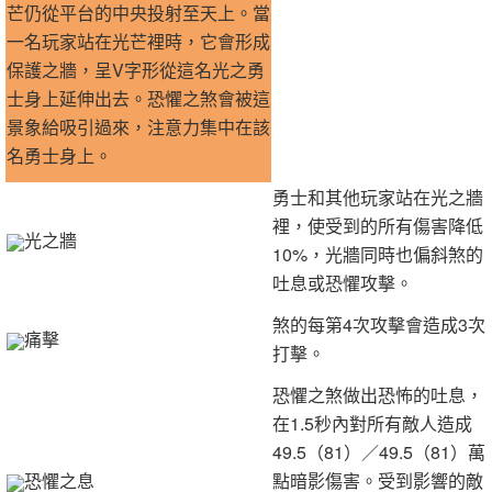
芒仍從平台的中央投射至天上。當
一名玩家站在光芒裡時，它會形成
保護之牆，呈V字形從這名光之勇
士身上延伸出去。恐懼之煞會被這
景象給吸引過來，注意力集中在該
名勇士身上。
勇士和其他玩家站在光之牆
裡，使受到的所有傷害降低
光之牆
10%，光牆同時也偏斜煞的
吐息或恐懼攻擊。
煞的每第4次攻擊會造成3次
痛擊
打擊。
恐懼之煞做出恐怖的吐息，
在1.5秒內對所有敵人造成
49.5（81）／49.5（81）萬
恐懼之息
點暗影傷害。受到影響的敵