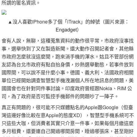
所謂的匿名資訊。
▲沒人喜歡iPhone多了個「iTrack」的綽號（圖片來源：
Engadget
）
會有人說，無聊，這種蒐集資料的動作很平常，市政府沒事找
事，選舉快到了又在製造新聞。還大動作召開記者會，其他縣
市政府怎麼就沒這麼閒，跑來淌手機的渾水。姑且不管部份網
友認為台北市政府有點自抬身價，炒熱選舉動態，若事件放到
國際間，可以說不是什麼小事。德國、義大利、法國政府相關
單位已經開始調查智慧型手機洩漏個人所在地訊息的問題，美
國國會也在針對同件事討論。印度政府曾經跟Nokia、RIM 公
司，為了政府是否可監控手機郵件的問題吵了一陣子。
真正有問題的，很可能不只媒體點名的Apple跟Google（但臺
灣這邊好像比較在意Apple的態度XD），智慧型手機系統可不
只這些大咖，但消費者其實只介意一件事，如果每個月繳這麼
多月租費，還要連自己開過哪間房間，睡過哪張床，甚至剛好