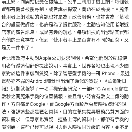
前上網，到開始接受在捷運上、公車上利用手機上網。每個裝
置都有機會被搜尋到，或者說被探索，問題在於動機上。蒐集
使用者上網地點的資訊也許是為了改善服務，也許會為了基地
台的設置做評估，也許是為了提供服務，主動告知使用者附近
店家的廣告訊息，或是有趣的玩意。每項科技的出發點其實都
有他的善意存在，但到了使用者手上是否會有不同的面貌，又
是另一件事了。
台北市政府主動對Apple公司要求說明，希望他們對於紀錄使
用者行蹤這個部份提出說明。事實上，世界各地也出現不少國
家對於這件事感到質疑。除了智慧型手機的一哥iPhone，最近
聲勢亦不弱的Android陣營也出現了類似的質疑，《
華爾街日
報
》近期就報導了一項手機安全研究，一部HTC Android會在
數秒之間蒐集手機的位置情報，並且每小時會有數次上傳的動
作，方向都是Google。而Google方面駁斥蒐集隱私資料的說
法，強調這些都是匿名資料，目的在蒐集提昇服務品質方面的
資料需求，但專家也質疑，這些上傳的資料中，都帶有手機的
識別碼，這些已經可以視同與個人隱私同等級的內容，並不是