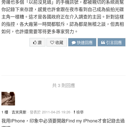
旁邊也多個「以前沒見過」的手機訊號，都被親切的系統商幫
你記錄下來存證，感覺也許會跟在夜市看到自己成為偷拍光碟
主角一樣糟。這才是各國政府正在介入調查的主因。針對這樣
的指控，各大廠第一時間都駁斥，認為都是無稽之談，但真相
如何，也許還需要等待更多專家努力。
讚
收藏
快速回應
引言回應
共 3 則回應
1 樓
·
吉米貝斯
· 發表於 2011-04-25 19:26 ·
檢舉
我用iPhone，印象中必須要開啟Find my iPhone才會記錄去過