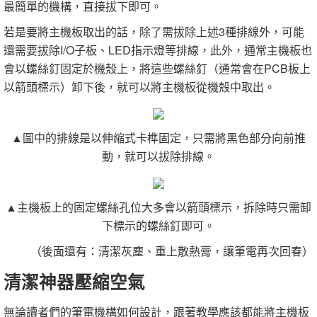
最簡單的機構，直接拔下即可。
若是要將主機板取出的話，除了需拔除上述3種排線外，可能
還需要拔除I/O子板、LED指示燈等排線，此外，通常主機板也
會以螺絲釘固定於機殼上，將這些螺絲釘（通常會在PCB板上
以箭頭標示）卸下後，就可以將主機板從機殼中取出。
▲圖中的排線是以伸縮式卡榫固定，只需將黑色部分向前推
動，就可以拔除排線。
▲主機板上的固定螺絲孔位大多會以箭頭標示，拆除時只需卸
下標示的螺絲釘即可。
（後面還有：清潔灰塵、重上散熱膏，讓筆電再次回春）
清潔神器壓縮空氣
無論讀者們的筆電機構如何設計，跟著教學應該都能將主機板