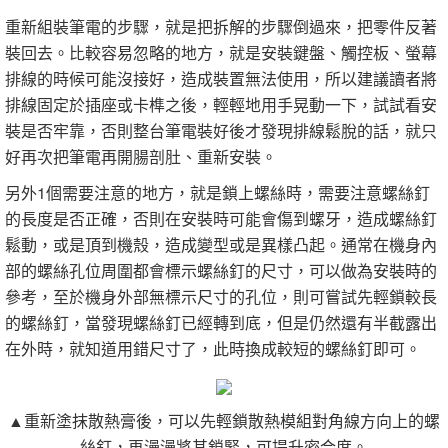
重新組裝筆電的步驟，就是把拆解的步驟倒過來，把零件反著
裝回去。比較容易忽略的地方，就是安裝鍵盤、觸控板、螢幕
排線的時候可能沒接好，造成裝置無法使用，所以建議讀者將
排線固定於插座或卡榫之後，輕輕地用手晃動一下，試試看安
裝是否牢靠，否則整台筆電裝好後才發現排線鬆脫的話，就只
好再次把筆電再開腸剖肚、重新安裝。
另外1個需要注意的地方，就是鎖上螺絲時，需要注意螺絲釘
的長度是否正確，否則在安裝時可能會傷到螺牙，造成螺絲釘
鬆動，或是頂到機殼，造成變型或是異樣凸起。通常在機身內
部的螺絲孔位周圍都會標示螺絲釘的尺寸，可以做為安裝時的
參考，至於機身外部無標示尺寸的孔位，則可嘗試先輕鎖較長
的螺絲釘，當發現螺絲釘已經轉到底，但是仍然還有半截露出
在外時，就知道用錯尺寸了，此時換成較短的螺絲釘即可。
▲重新塗抹散熱膏後，可以先輕鎖散熱模組對角線方向上的螺
絲釘，再漫漫將其鎖緊，可提升密合度。