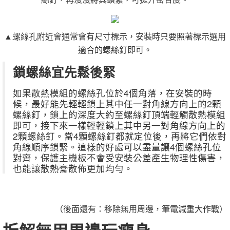
▲螺絲孔附近會通常會有尺寸標示，安裝時只要照著標示選用
適合的螺絲釘即可。
鎖螺絲宜先鬆後緊
如果散熱模組的螺絲孔位於4個角落，在安裝的時
候，最好能先輕輕鎖上其中任一對角線方向上的2顆
螺絲釘，鎖上的深度大約至螺絲釘頂端輕觸散熱模組
即可，接下來一樣輕輕鎖上其中另一對角線方向上的
2顆螺絲釘。當4顆螺絲釘都就定位後，再將它們依對
角線順序鎖緊。這樣的好處可以盡量讓4個螺絲孔位
對齊，保護主機板不會受安裝公差產生物理性傷害，
也能讓散熱膏散佈更加均勻。
（後面還有：移除無用周邊，筆電減重大作戰）