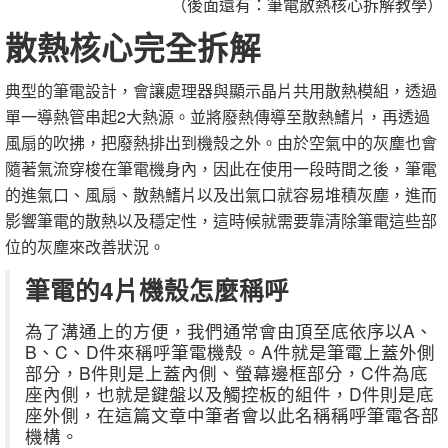
（後面還有：筆電散熱核心拆解教學）
散熱核心完全拆解
典型的筆電設計，會讓處理器與顯示晶片共用散熱模組，透過
單一導熱管串起2大熱源。並將廢熱傳導至散熱鰭片，再透過
風扇的吹拂，把廢熱排出到機殼之外。由於空氣中的灰塵也會
隨著氣流穿梭在筆電機身內，因此在使用一段時間之後，筆電
的進氣口、風扇、散熱鰭片以及出氣口就容易堆積灰塵，進而
影響筆電的散熱以及穩定性，這時候就需要靠清除筆電這些部
位的灰塵來改善狀況。
筆電的4片機殼怎麼稱呼
為了溝通上的方便，我們通常會由頂至底依序以A、
B、C、D件來稱呼筆電機殼。A件就是筆電上蓋外側
部分，B件則是上蓋內側、螢幕邊框部分，C件為底
座內側，也就是鍵盤以及觸控板的組件，D件則是底
座外側，在這篇文章中筆者會以此名稱稱呼筆電各部
機構。