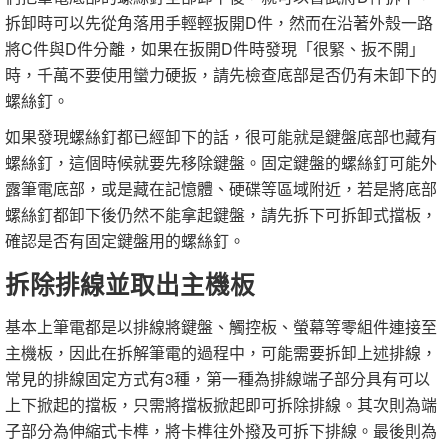
拆卸時可以先從角落用手輕輕扳開D件，然而在沿著外殼一路
將C件與D件分離，如果在扳開D件時發現「很緊、扳不開」
時，千萬不要使用蠻力硬扳，請先檢查底部是否仍有未卸下的
螺絲釘。
如果發現螺絲釘都已經卸下的話，很可能就是鍵盤底部也藏有
螺絲釘，這個時候就要先移除鍵盤。固定鍵盤的螺絲釘可能外
露筆電底部，或是藏在記憶體、硬碟等區域附近，若是將底部
螺絲釘都卸下後仍然不能拿起鍵盤，請先拆下可拆卸式擋板，
確認是否有固定鍵盤用的螺絲釘。
拆除排線並取出主機板
基本上筆電都是以排線將鍵盤、觸控板、螢幕等零組件連接至
主機板，因此在拆解筆電的過程中，可能需要拆卸上述排線，
常見的排線固定方式有3種，第一種為排線端子部分具有可以
上下掀起的擋板，只需將擋板掀起即可拆除排線。其次則為端
子部分為伸縮式卡榫，將卡榫往外撥及可拆下排線。最後則為