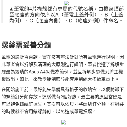
▲筆電的4片機殼都有專屬的代號名稱，由機身頂部
至底座的方向依序以A（筆電上蓋外側）、B（上蓋
內側）、C（底座內側）、D（底座外側）件命名。
螺絲需妥善分類
筆電的設計百百款，實在沒有辦法針對所有筆電進行說明，因
此筆者會以拆解及清理的大原則進行說明，筆者挑選了拆解步
驟最為繁瑣的Asus A40J做為範例，並且拆解步驟做到將主機
板取出，如此一來教學範例應該能套用到絕大多數筆電上。
在開始施工前，最好能先準備具有格子的收納盒，以便將卸下
的螺絲釘分類存放。這樣做有2個好處，最主要的原因當然是
可以避免螺絲釘遺失，其次可以依尺寸將螺絲釘分類，在組裝
的時候就不會用錯螺絲釘，以免造成筆電損壞。