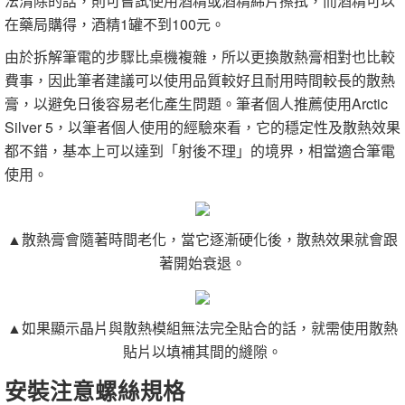
法清除的話，則可嘗試使用酒精或酒精綿片擦拭，而酒精可以
在藥局購得，酒精1罐不到100元。
由於拆解筆電的步驟比桌機複雜，所以更換散熱膏相對也比較
費事，因此筆者建議可以使用品質較好且耐用時間較長的散熱
膏，以避免日後容易老化產生問題。筆者個人推薦使用Arctic
Silver 5，以筆者個人使用的經驗來看，它的穩定性及散熱效果
都不錯，基本上可以達到「射後不理」的境界，相當適合筆電
使用。
▲散熱膏會隨著時間老化，當它逐漸硬化後，散熱效果就會跟
著開始衰退。
▲如果顯示晶片與散熱模組無法完全貼合的話，就需使用散熱
貼片以填補其間的縫隙。
安裝注意螺絲規格