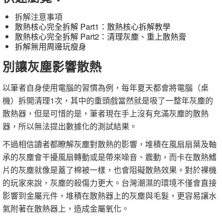
拆解注意事項
散熱核心完全拆解 Part1：散熱核心拆解教學
散熱核心完全拆解 Part2：清理灰塵、重上散熱膏
拆解無用周邊玩瘦身
別讓灰塵影響散熱
以筆者自身使用電腦的習慣為例，每年夏天都會將電腦（桌
機）拆開清理1次，其中的重頭戲當然就是吸了一整年灰塵的
散熱器，但是可惜的是，筆者現在手上沒有充滿灰塵的散熱
器，所以無法提出數據化的測試結果。
不過相信讀者都瞭解灰塵對散熱的影響，堆積在風扇扇葉及軸
承的灰塵會干擾風扇轉動或是帶來噪音、震動，而卡在散熱鰭
片的灰塵就像是蓋了棉被一樣，也會阻礙散熱效果。對於裸機
的玩家來說，灰塵的殺傷力更大。台灣潮濕的環境不僅會直接
影響到金屬元件，堆積在散熱器上的灰塵與毛髮，更容易讓水
氣附著在散熱器上，造成金屬氧化。