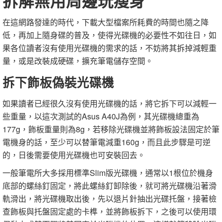
拆解無用周邊玩瘦身
在這網路發達的時代，下載大型檔案所耗費的時間也隨之降
低，再加上隨身碟的普及，使得光碟機的必要性不如往日，如
果各位讀者沒有使用光碟機的需求的話，不妨將其拆掉減輕重
量，或是改裝成硬碟，擴充筆電儲存空間。
拆下飾板偽裝光碟機
如果讀者已經很久沒有使用光碟機的話，將它拆下可以減輕一
些重量，以這次測試的Asus A40J為例，其光碟機總重為
177g，飾板重量則為8g，若移除光碟機並將飾板設法固定於筆
電機身的話，至少可以替筆電減重160g，而且此步驟是可逆
的，日後需要使用光碟機也可安裝回去。
一般筆電所大多採用標準Slim版光碟機，通常以1根位於機身
底部的螺絲釘固定，將此螺絲釘卸除後，就可將光碟機沿著滑
軌滑出，將光碟機取出後，先以退片針抽出光碟托盤，接著檢
查飾板與托盤固定處的卡榫，並將飾板拆下，之後可以使用環