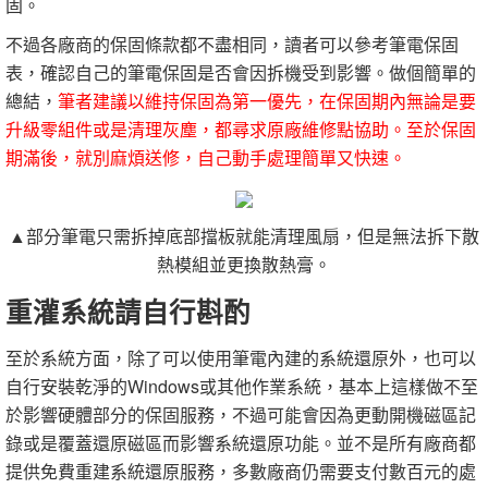
固。
不過各廠商的保固條款都不盡相同，讀者可以參考筆電保固
表，確認自己的筆電保固是否會因拆機受到影響。做個簡單的
總結，
筆者建議以維持保固為第一優先，在保固期內無論是要
升級零組件或是清理灰塵，都尋求原廠維修點協助。至於保固
期滿後，就別麻煩送修，自己動手處理簡單又快速。
▲部分筆電只需拆掉底部擋板就能清理風扇，但是無法拆下散
熱模組並更換散熱膏。
重灌系統請自行斟酌
至於系統方面，除了可以使用筆電內建的系統還原外，也可以
自行安裝乾淨的Windows或其他作業系統，基本上這樣做不至
於影響硬體部分的保固服務，不過可能會因為更動開機磁區記
錄或是覆蓋還原磁區而影響系統還原功能。並不是所有廠商都
提供免費重建系統還原服務，多數廠商仍需要支付數百元的處