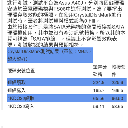
進行測試，測試平台為Asus A40J，分別將固態硬碟
安裝於筆電硬碟槽與TS06中進行測試。為了要撐出
硬碟存取效能的極限，在使用CrystalDiskMark進行
測試時，筆者將測試資料模式設為0 Fill。
由於轉接套件只是將SATA光碟機的空間轉換給SATA
硬碟機使用，其中並沒有牽涉訊號轉換，所以其的本
質可視為「SATA排線」，理論上不會影響效能表
現，測試數據的結果與預期相符。
CrystalDiskMark測試結果（單位：MB/s，
越大越好）
筆電硬
轉接套
硬碟安裝位置
碟槽
件
連續讀取
224.9
225.6
連續寫入
165.7
166.5
4KDQ32讀取
65.56
66.50
4KDQ32寫入
59.11
58.65