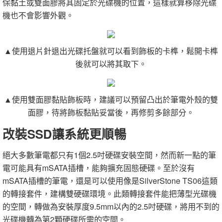
保黏土或雙面膠將其固定於光碟機的位置，這樣就算移除光碟
機也不會影響外觀。
▲使用退片針退出光碟托盤就可以看到飾板的卡榫，鬆開卡榫
後就可以將其取下。
▲使用雙面膠黏貼飾板時，建議可以預留凸出於筆電外殼的雙
面膠，待將飾板黏貼妥當後，再修剪多餘部分。
改裝SSD讓系統更順暢
絕大多數筆電都只有1個2.5吋硬碟安裝空間，然而新一點的筆
電可能具有mSATA插槽，能夠擴充固態硬碟。至於沒有
mSATA插槽的筆電，還是可以使用像是SilverStone TS06這類
的轉接套件，建構雙硬碟環境。此類轉接套件能把薄型光碟機
的空間，轉做為安裝厚度9.5mm以內的2.5吋硬碟，將用不到的
光碟機轉為第2顆硬碟所需的空間。