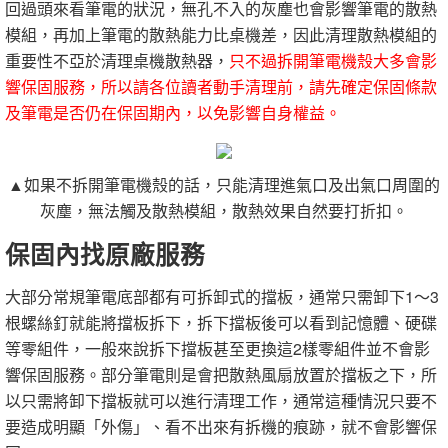
回過頭來看筆電的狀況，無孔不入的灰塵也會影響筆電的散熱
模組，再加上筆電的散熱能力比桌機差，因此清理散熱模組的
重要性不亞於清理桌機散熱器，
只不過拆開筆電機殼大多會影
響保固服務，所以請各位讀者動手清理前，請先確定保固條款
及筆電是否仍在保固期內，以免影響自身權益。
▲如果不拆開筆電機殼的話，只能清理進氣口及出氣口周圍的
灰塵，無法觸及散熱模組，散熱效果自然要打折扣。
保固內找原廠服務
大部分常規筆電底部都有可拆卸式的擋板，通常只需卸下1～3
根螺絲釘就能將擋板拆下，拆下擋板後可以看到記憶體、硬碟
等零組件，一般來說拆下擋板甚至更換這2樣零組件並不會影
響保固服務。部分筆電則是會把散熱風扇放置於擋板之下，所
以只需將卸下擋板就可以進行清理工作，通常這種情況只要不
要造成明顯「外傷」、看不出來有拆機的痕跡，就不會影響保