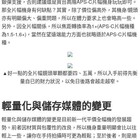
銀彈支援，否則建議還是買台高階
APS-C
片幅機身玩玩即可。
那全片幅機身有何缺點？其實，除了價位偏高外，其機身
/
鏡頭
亦有明顯偏大、偏重問題，所以在體力要求上也會略高一些。
另外，因全片幅關係，所以焦距轉換率為
1×(APS-C
片幅機種
為
1.5-1.6×)
，當然在望遠端能力方面也就略遜於
APS-C
片幅機
種。
▲好一點的全片幅鏡頭單顆都要四、五萬，所以入手前得先衡
量自已的財力狀況，以免日後路會越走越窄。
輕量化與儲存媒體的變更
輕量化與儲存媒體的變更是目前新一代平價全幅機的發展趨
勢。前者因材質與包覆性的改良，所以機身重量明顯會比以往
輕上一些，讓你在手持拍攝時可更為輕鬆；至於後者，則是順