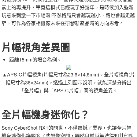
素上的再提升，畢竟這模式已經玩了好幾年，是時候加入些新
玩意來刺激一下市場囉
!
不然格局只會越玩越小，路也會越走越
窄，可作為各家相機廠未來在研發新產品時的方向思考。
片幅視角差異圖
距離
15mm
的場合為例。
▲APS-C
片幅視角
(
片幅尺寸為
23.6×14.8mm)。全片幅視角
(
片
幅尺寸為
36×24mm)。
透過上列圖示說明，就能清楚分辨出
「全片幅」與「
APS-C
片幅」間的視角差異。
全片幅機身迷你化？
Sony
CyberShot
RX1
的問世，不僅震撼了業界，也讓全片幅
機身迷你化議題多了些想像空間，雖然目前尚無法得知其他相