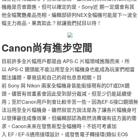
機廠是否會跟進，但可以確定的是，Sony近 期一定還會有其
他全幅驚艷產品亮相，編輯部研判NEX全幅機可能是下一波全
幅主力商品，果真如此？就讓我們拭目以待！
Canon尚有進步空間
目前許多全片幅用戶都是由 APS-C 片幅領域進階而來，所
以 APS-C 鏡頭能不能沿用至全片幅機身也能成為玩家們相當
關注議題，畢竟這和自己的荷包息息相關。目
前 Sony 與 Nikon 兩家全幅機身皆能銜接現有的DT或DX鏡
頭，儘管有效畫素會因此受到部分裁減，但至少仍能延續使
用；至於Canon用戶則會比較辛苦一些，因為EF-S接口鏡頭無
法沿用至全片幅機身，雖然就官方說法是為了讓各片幅機身可
以發揮最佳成像效果，但編輯部認為既然消費端有這方面的需
求，Canon未來在發售新型全幅機時，不妨可考慮加
入 EF / EF-S通用接環設計，或發售電子轉接環(類似 EOS