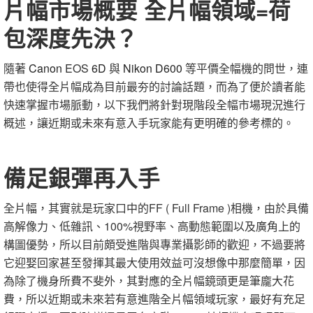
片幅市場概要 全片幅領域=荷
包深度先決？
隨著
Canon
EOS
6D
與
Nikon
D600
等平價全幅機的問世，連
帶也使得全片幅成為目前最夯的討論話題，而為了便於讀者能
快速掌握市場脈動，以下我們將針對現階段全幅市場現況進行
概述，讓近期或未來有意入手玩家能有更明確的參考標的。
備足銀彈再入手
全片幅，其實就是玩家口中的
FF ( Full Frame )
相機，由於具備
高解像力、低雜訊、
100%
視野率、高動態範圍以及廣角上的
構圖優勢，所以目前頗受進階與專業攝影師的歡迎，不過要將
它迎娶回家甚至發揮其最大使用效益可沒想像中那麼簡單，因
為除了機身所費不斐外，其對應的全片幅鏡頭更是筆龐大花
費，所以近期或未來若有意進階全片幅領域玩家，最好有充足