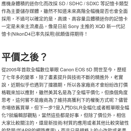
應機身體積的迷你化而改採
SD
/
SDHC
/
SDXC
等記憶卡類型
作為主要儲存媒體，雖然不知道未來高階全幅機是否也會全面
採用，不過可以確定的是，高速、高容量且體積迷你的記憶卡
一定是未來主流產品，像是日前
Sony
主推的
XQD
新一代記
憶卡
(Nikon
D4
已率先採用
)
就頗值得期待！
平價之後？
從
2005
年首款全幅數位單眼
Canon EOS 5D
問世至今，歷經
了七年多的變革，除了畫素提升與技術不斷的精進外，老實
說，近期似乎也遇到了撞牆期，所以各家廠商才會紛紛改打價
格戰來加以應對，雖然美其名是為了全幅平價化，但換個角度
思考，這何嘗不是廠商為了維持高獲利下的權衡方式呢？儘管
市場依舊買單，但下一步
?
是入門
DSLR
全幅化或者輕單眼全幅
化
?
就編輯部觀點，當然這些都是好事，但除了價位外，相信
大家比較關注的，還是新技術
/
材質的應用或者其他比較突破性
的發展
(
如
APP
的網路應用
)
，而非只是規格上的小改款或者畫